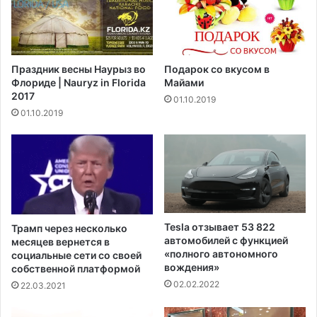
е
п
з
о
а
д
в
п
Праздник весны Наурыз во
Подарок со вкусом в
и
и
Флориде | Nauryz in Florida
Майами
с
с
2017
01.10.2019
и
а
01.10.2019
м
л
о
а
о
п
т
е
в
р
а
в
к
ы
ц
й
Tesla отзывает 53 822
Трамп через несколько
и
к
автомобилей с функцией
месяцев вернется в
н
о
«полного автономного
социальные сети со своей
а
н
вождения»
собственной платформой
ц
т
02.02.2022
22.03.2021
и
р
и
а