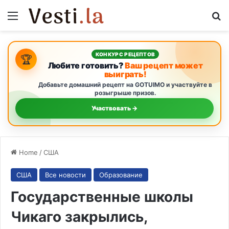
Menu
S
КОНКУРС РЕЦЕПТОВ
🏆
Любите готовить?
Ваш рецепт может
выиграть!
Добавьте домашний рецепт на GOTUIMO и участвуйте в
розыгрыше призов.
Участвовать →
Home
/
США
США
Все новости
Образование
Государственные школы
Чикаго закрылись,