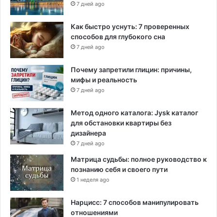
7 дней ago
в
н
Как быстро уснуть: 7 проверенных
а
способов для глубокого сна
C
7 дней ago
o
v
Почему запретили глицин: причины,
i
мифы и реальность
d
7 дней ago
-
1
9
Метод одного каталога: Jysk каталог
для обстановки квартиры без
дизайнера
7 дней ago
Матрица судьбы: полное руководство к
познанию себя и своего пути
1 неделя ago
Нарцисс: 7 способов манипулировать
отношениями