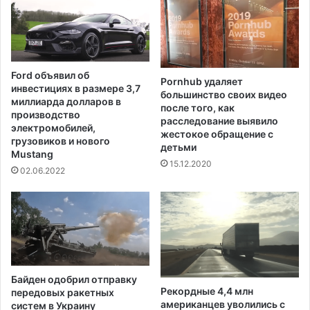
к
т
н
а
б
Ford объявил об
Pornhub удаляет
е
инвестициях в размере 3,7
большинство своих видео
с
миллиарда долларов в
после того, как
п
производство
расследование выявило
л
электромобилей,
жестокое обращение с
а
грузовиков и нового
детьми
Mustang
т
15.12.2020
н
02.06.2022
о
е
р
а
с
п
р
Байден одобрил отправку
о
Рекордные 4,4 млн
передовых ракетных
с
американцев уволились с
систем в Украину