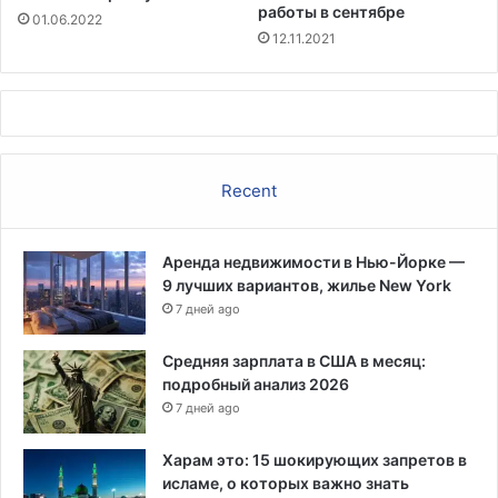
т
работы в сентябре
01.06.2022
р
12.11.2021
а
н
е
н
и
е
Recent
э
к
с
Аренда недвижимости в Нью-Йорке —
п
9 лучших вариантов, жилье New York
р
7 дней ago
е
с
с
Средняя зарплата в США в месяц:
-
подробный анализ 2026
т
7 дней ago
е
с
Харам это: 15 шокирующих запретов в
т
исламе, о которых важно знать
о