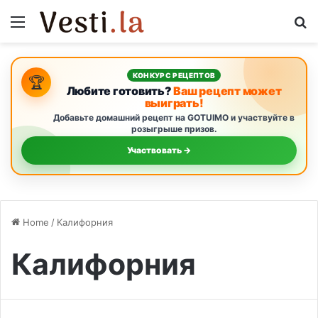
Menu
S
КОНКУРС РЕЦЕПТОВ
🏆
Любите готовить?
Ваш рецепт может
выиграть!
Добавьте домашний рецепт на GOTUIMO и участвуйте в
розыгрыше призов.
Участвовать →
Home
/
Калифорния
Калифорния