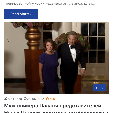
тренировочной миссии недалеко от Глэмиса, штат…
Read More »
США
Max Sneg
30.05.2022
599
Муж спикера Палаты представителей
Нэнси Пелоси арестован по обвинению в