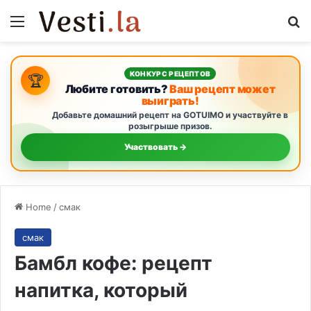
Menu
Se
КОНКУРС РЕЦЕПТОВ
🏆
Любите готовить?
Ваш рецепт может
выиграть!
Добавьте домашний рецепт на GOTUIMO и участвуйте в
розыгрыше призов.
Участвовать →
Home
/
смак
смак
Бамбл кофе: рецепт
напитка, который