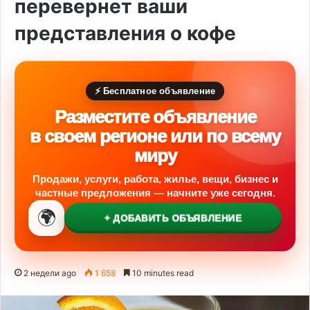
перевернет ваши
представления о кофе
⚡ Бесплатное объявление
Разместите объявление
в своем регионе или по всему
миру
Продажи, услуги, работа, жилье, вещи, бизнес и
частные предложения — начните уже сегодня.
🌍
+ ДОБАВИТЬ ОБЪЯВЛЕНИЕ
2 недели ago
1 658
10 minutes read