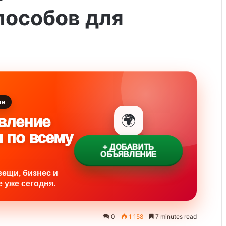
пособов для
ие
🌍
вление
и по всему
+ ДОБАВИТЬ
ОБЪЯВЛЕНИЕ
вещи, бизнес и
 уже сегодня.
0
1 158
7 minutes read