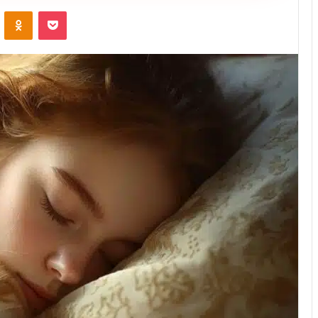
VKontakte
Odnoklassniki
Pocket