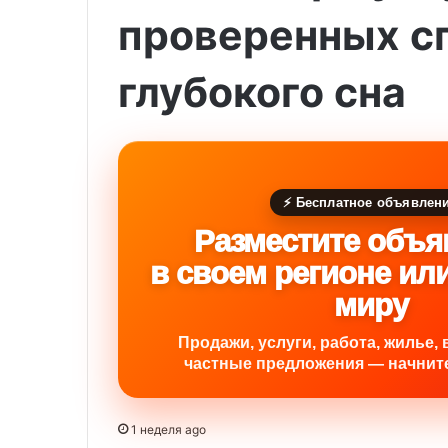
проверенных с
глубокого сна
⚡ Бесплатное объявлен
Разместите объя
в своем регионе ил
миру
Продажи, услуги, работа, жилье, 
частные предложения — начните
1 неделя ago