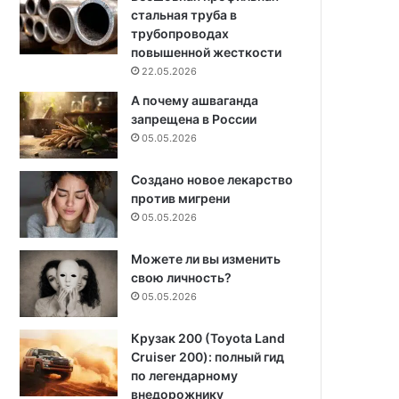
стальная труба в
трубопроводах
повышенной жесткости
22.05.2026
А почему ашваганда
запрещена в России
05.05.2026
Создано новое лекарство
против мигрени
05.05.2026
Можете ли вы изменить
свою личность?
05.05.2026
Крузак 200 (Toyota Land
Cruiser 200): полный гид
по легендарному
внедорожнику