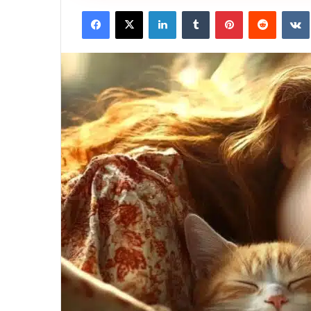
Facebook
X
LinkedIn
Tumblr
Pinterest
Reddit