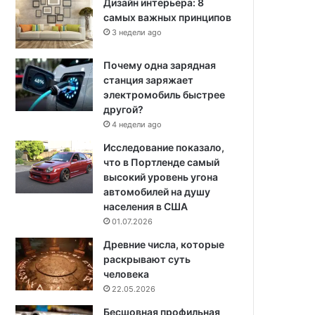
Дизайн интерьера: 8
самых важных принципов
3 недели ago
Почему одна зарядная
станция заряжает
электромобиль быстрее
другой?
4 недели ago
Исследование показало,
что в Портленде самый
высокий уровень угона
автомобилей на душу
населения в США
01.07.2026
Древние числа, которые
раскрывают суть
человека
22.05.2026
Бесшовная профильная