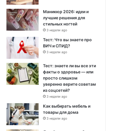
Маникюр 2026: идеи и
лучшие решения для
стильных ногтей
3 недели ago
Тест: Что вы знаете про
ВИЧ и СПИД?
3 недели ago
Тест: знаете ли вы все эти
факты о здоровье — или
просто слишком
уверенно верите советам
из соцсетей?
3 недели ago
Как выбирать мебель и
товары для дома
3 недели ago