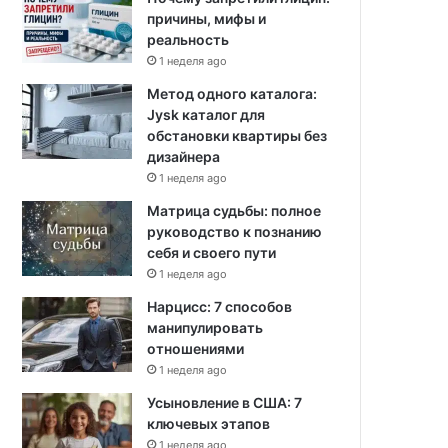
причины, мифы и
реальность
1 неделя ago
Метод одного каталога:
Jysk каталог для
обстановки квартиры без
дизайнера
1 неделя ago
Матрица судьбы: полное
руководство к познанию
себя и своего пути
1 неделя ago
Нарцисс: 7 способов
манипулировать
отношениями
1 неделя ago
Усыновление в США: 7
ключевых этапов
1 неделя ago