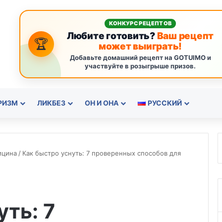
КОНКУРС РЕЦЕПТОВ
Любите готовить?
Ваш рецепт
🏆
может выиграть!
Добавьте домашний рецепт на GOTUIMO и
участвуйте в розыгрыше призов.
РИЗМ
ЛИКБЕЗ
ОН И ОНА
РУССКИЙ
ицина
/
Как быстро уснуть: 7 проверенных способов для
уть: 7