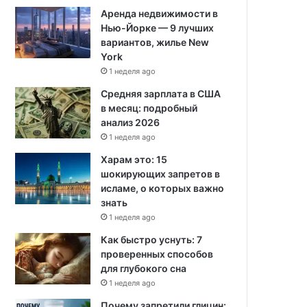
Аренда недвижимости в
Нью-Йорке — 9 лучших
вариантов, жилье New
York
1 неделя ago
Средняя зарплата в США
в месяц: подробный
анализ 2026
1 неделя ago
Харам это: 15
шокирующих запретов в
исламе, о которых важно
знать
1 неделя ago
Как быстро уснуть: 7
проверенных способов
для глубокого сна
1 неделя ago
Почему запретили глицин: