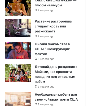
Секс с бывшим мужем —
плюсы и минусы
2 недели ago
Растение расторопша
сгущает кровь или
разжижает?
2 недели ago
Онлайн знакомства в
США: 5 шокирующих
фактов
2 недели ago
Детский день рождение в
Майами, как провести
праздник под открытым
небом
2 недели ago
Необходимая мебель для
съемной квартиры в США
3 недели ago