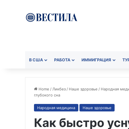
В США
РАБОТА
ИММИГРАЦИЯ
ТУ
Home
/
Ликбез
/
Наше здоровье
/
Народная мед
глубокого сна
Народная медицина
Наше здоровье
Как быстро усн