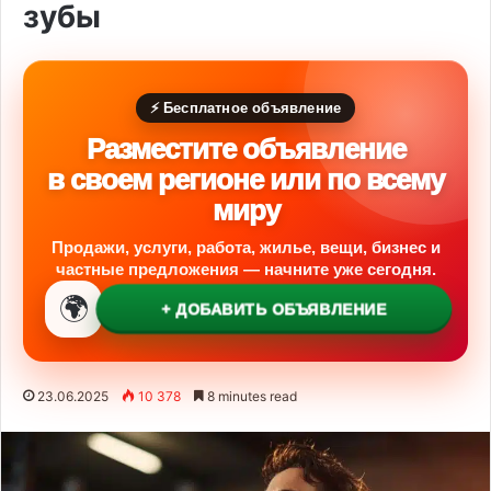
зубы
⚡ Бесплатное объявление
Разместите объявление
в своем регионе или по всему
миру
Продажи, услуги, работа, жилье, вещи, бизнес и
частные предложения — начните уже сегодня.
🌍
+ ДОБАВИТЬ ОБЪЯВЛЕНИЕ
23.06.2025
10 378
8 minutes read