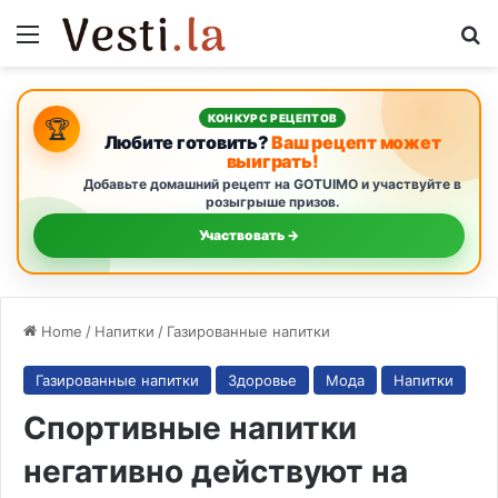
Menu
Se
КОНКУРС РЕЦЕПТОВ
🏆
Любите готовить?
Ваш рецепт может
выиграть!
Добавьте домашний рецепт на GOTUIMO и участвуйте в
розыгрыше призов.
Участвовать →
Home
/
Напитки
/
Газированные напитки
Газированные напитки
Здоровье
Мода
Напитки
Спортивные напитки
негативно действуют на