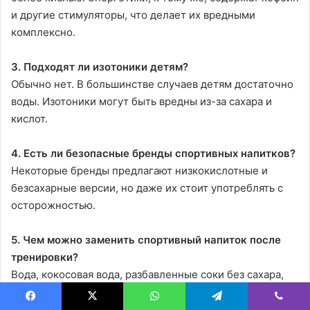
и другие стимуляторы, что делает их вредными
комплексно.
3. Подходят ли изотоники детям?
Обычно нет. В большинстве случаев детям достаточно
воды. Изотоники могут быть вредны из-за сахара и
кислот.
4. Есть ли безопасные бренды спортивных напитков?
Некоторые бренды предлагают низкокислотные и
безсахарные версии, но даже их стоит употреблять с
осторожностью.
5. Чем можно заменить спортивный напиток после
тренировки?
Вода, кокосовая вода, разбавленные соки без сахара,
домашние напитки с солью и мёдом — отличные
альтернативы.
Facebook
X
WhatsApp
Telegram
Viber