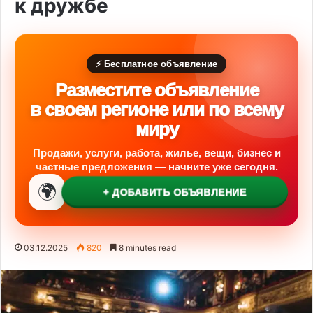
к дружбе
⚡ Бесплатное объявление
Разместите объявление
в своем регионе или по всему
миру
Продажи, услуги, работа, жилье, вещи, бизнес и
частные предложения — начните уже сегодня.
🌍
+ ДОБАВИТЬ ОБЪЯВЛЕНИЕ
03.12.2025
820
8 minutes read