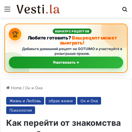
Menu
Se
КОНКУРС РЕЦЕПТОВ
🏆
Любите готовить?
Ваш рецепт может
выиграть!
Добавьте домашний рецепт на GOTUIMO и участвуйте в
розыгрыше призов.
Участвовать →
Home
/
Он и Она
Жизнь и Любовь
образ жизни
Он и Она
Психология
Как перейти от знакомства