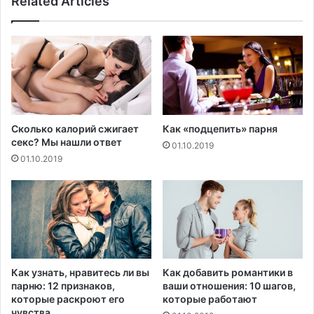
Related Articles
о
е
в
р
а
и
л
к
и
е
с
с
л
к
у
о
ч
Сколько калорий сжигает
Как «подцепить» парня
м
а
секс? Мы нашли ответ
01.10.2019
п
и
01.10.2019
а
н
н
е
и
г
е
а
й
т
«
и
С
в
т
н
Как узнать, нравитесь ли вы
Как добавить романтики в
а
о
парню: 12 признаков,
ваши отношения: 10 шагов,
т
г
которые раскроют его
которые работают
у
о
чувства