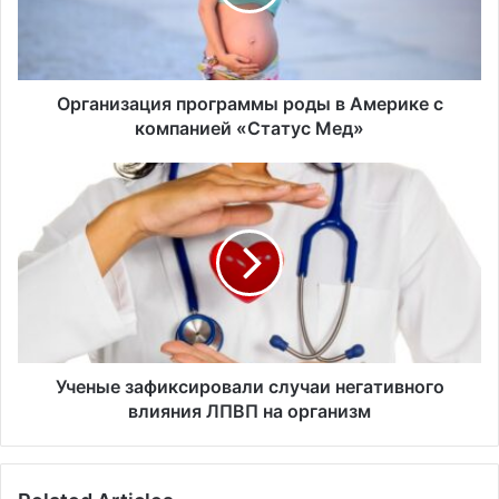
и
з
а
ц
и
Организация программы роды в Америке с
я
компанией «Статус Мед»
п
р
У
о
ч
г
е
р
н
а
ы
м
е
м
з
ы
а
р
ф
о
и
Ученые зафиксировали случаи негативного
д
к
влияния ЛПВП на организм
ы
с
в
и
А
р
м