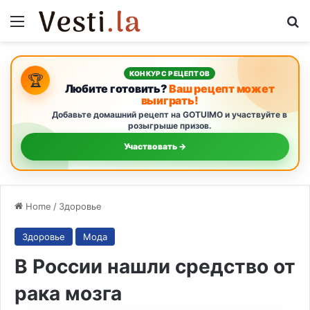
Menu
S
КОНКУРС РЕЦЕПТОВ
🏆
Любите готовить?
Ваш рецепт может
выиграть!
Добавьте домашний рецепт на GOTUIMO и участвуйте в
розыгрыше призов.
Участвовать →
Home
/
Здоровье
Здоровье
Мода
В России нашли средство от
рака мозга