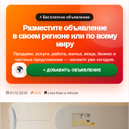
⚡ Бесплатное объявление
Разместите объявление
в своем регионе или по всему
миру
Продажи, услуги, работа, жилье, вещи, бизнес и
частные предложения — начните уже сегодня.
🌍
+ ДОБАВИТЬ ОБЪЯВЛЕНИЕ
01.10.2019
525
Less than a minute