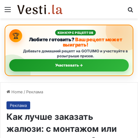
Menu
Se
КОНКУРС РЕЦЕПТОВ
🏆
Любите готовить?
Ваш рецепт может
выиграть!
Добавьте домашний рецепт на GOTUIMO и участвуйте в
розыгрыше призов.
Участвовать →
Home
/
Реклама
Реклама
Как лучше заказать
жалюзи: с монтажом или