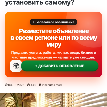
установить самому?
⚡ Бесплатное объявление
Разместите объявление
в своем регионе или по всему
миру
Продажи, услуги, работа, жилье, вещи, бизнес и
частные предложения — начните уже сегодня.
🌍
+ ДОБАВИТЬ ОБЪЯВЛЕНИЕ
03.03.2026
440
2 minutes read