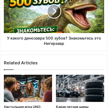
динозавра
500
зубов?
Знакомьтесь
это
Нигерзавр
У какого динозавра 500 зубов? Знакомьтесь это
Нигерзавр
Related Articles
Настольная игра UNO:
Какие летние шины