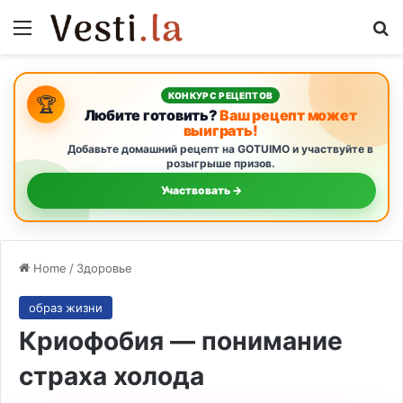
Menu
Se
КОНКУРС РЕЦЕПТОВ
🏆
Любите готовить?
Ваш рецепт может
выиграть!
Добавьте домашний рецепт на GOTUIMO и участвуйте в
розыгрыше призов.
Участвовать →
Home
/
Здоровье
образ жизни
Криофобия — понимание
страха холода