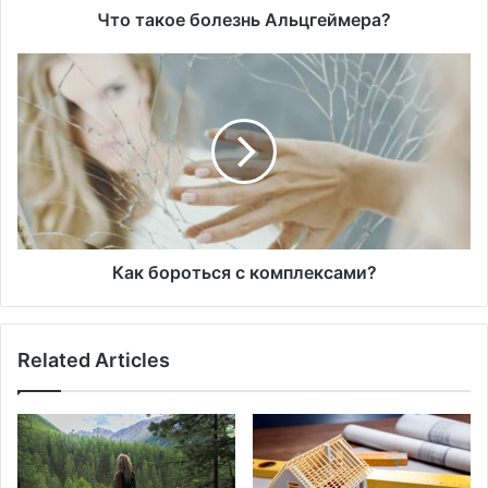
Что такое болезнь Альцгеймера?
Как
бороться
с
комплексами?
Как бороться с комплексами?
Related Articles