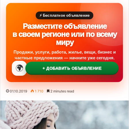
⚡ Бесплатное объявление
Разместите объявление
в своем регионе или по всему
миру
Продажи, услуги, работа, жилье, вещи, бизнес и
частные предложения — начните уже сегодня.
🌍
+ ДОБАВИТЬ ОБЪЯВЛЕНИЕ
01.10.2019
1 710
2 minutes read