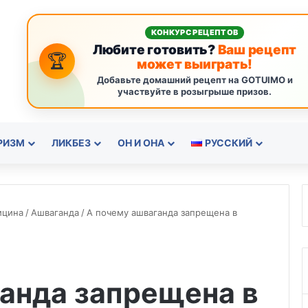
КОНКУРС РЕЦЕПТОВ
Любите готовить?
Ваш рецепт
🏆
может выиграть!
Добавьте домашний рецепт на GOTUIMO и
участвуйте в розыгрыше призов.
РИЗМ
ЛИКБЕЗ
ОН И ОНА
РУССКИЙ
ицина
/
Ашваганда
/
А почему ашваганда запрещена в
анда запрещена в