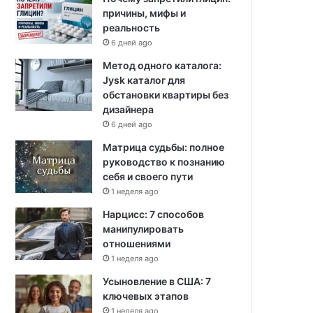
причины, мифы и
реальность
6 дней ago
Метод одного каталога:
Jysk каталог для
обстановки квартиры без
дизайнера
6 дней ago
Матрица судьбы: полное
руководство к познанию
себя и своего пути
1 неделя ago
Нарцисс: 7 способов
манипулировать
отношениями
1 неделя ago
Усыновление в США: 7
ключевых этапов
1 неделя ago