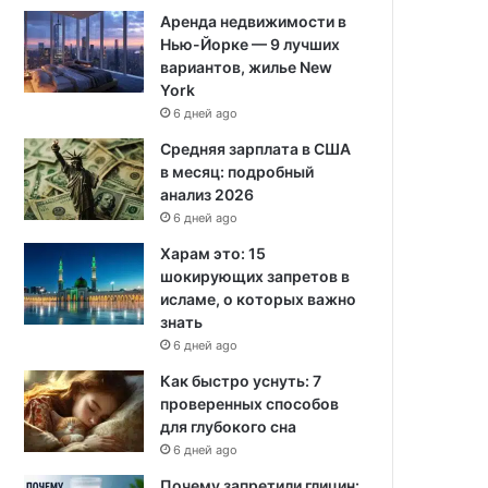
Аренда недвижимости в
Нью-Йорке — 9 лучших
вариантов, жилье New
York
6 дней ago
Средняя зарплата в США
в месяц: подробный
анализ 2026
6 дней ago
Харам это: 15
шокирующих запретов в
исламе, о которых важно
знать
6 дней ago
Как быстро уснуть: 7
проверенных способов
для глубокого сна
6 дней ago
Почему запретили глицин: