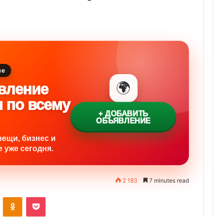
ие
🌍
вление
и по всему
+ ДОБАВИТЬ
ОБЪЯВЛЕНИЕ
вещи, бизнес и
 уже сегодня.
2 183
7 minutes read
VKontakte
Odnoklassniki
Pocket