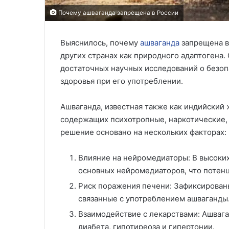
Почему ашваганда запрещена в России
Выяснилось, почему
ашваганда
запрещена в 
других странах как природного адаптогена.
достаточных научных исследований о безоп
здоровья при его употреблении.
Ашваганда, известная также как индийский 
содержащих психотропные, наркотические,
решение основано на нескольких факторах:
Влияние на нейромедиаторы: В высоких
основных нейромедиаторов, что потенц
Риск поражения печени: Зафиксирован
связанные с употреблением ашваганды
Взаимодействие с лекарствами: Ашвага
диабета, гипотиреоза и гипертонии.