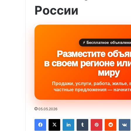
России
⚡ Бесплатное объявлен
Разместите объя
в своем регионе ил
миру
Продажи, услуги, работа, жилье, 
частные предложения — начните
05.05.2026
Facebook
X
LinkedIn
Tumblr
Pinterest
Reddit