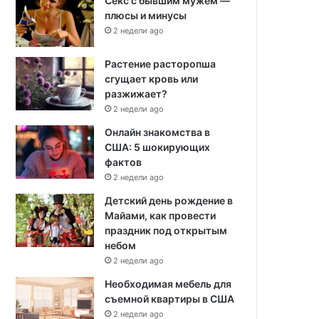
Секс с бывшим мужем —
плюсы и минусы
2 недели ago
Растение расторопша
сгущает кровь или
разжижает?
2 недели ago
Онлайн знакомства в
США: 5 шокирующих
фактов
2 недели ago
Детский день рождение в
Майами, как провести
праздник под открытым
небом
2 недели ago
Необходимая мебель для
съемной квартиры в США
2 недели ago