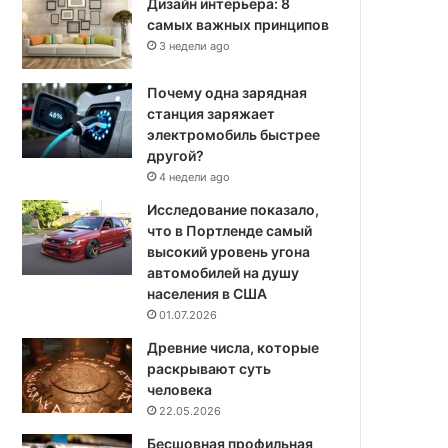
Дизайн интерьера: 8
самых важных принципов
3 недели ago
Почему одна зарядная
станция заряжает
электромобиль быстрее
другой?
4 недели ago
Исследование показало,
что в Портленде самый
высокий уровень угона
автомобилей на душу
населения в США
01.07.2026
Древние числа, которые
раскрывают суть
человека
22.05.2026
Бесшовная профильная