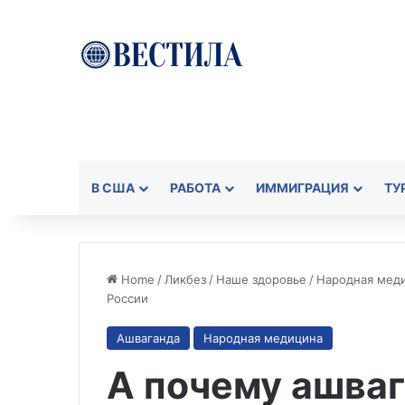
В США
РАБОТА
ИММИГРАЦИЯ
ТУ
Home
/
Ликбез
/
Наше здоровье
/
Народная мед
России
Ашваганда
Народная медицина
А почему ашваг