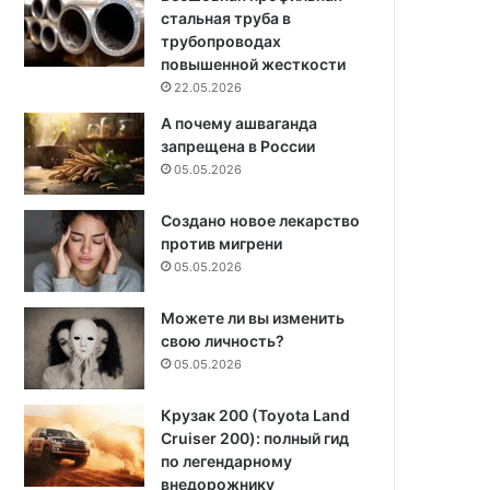
стальная труба в
трубопроводах
повышенной жесткости
22.05.2026
А почему ашваганда
запрещена в России
05.05.2026
Создано новое лекарство
против мигрени
05.05.2026
Можете ли вы изменить
свою личность?
05.05.2026
Крузак 200 (Toyota Land
Cruiser 200): полный гид
по легендарному
внедорожнику