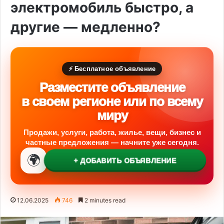
электромобиль быстро, а
другие — медленно?
⚡ Бесплатное объявление
Разместите объявление
в своем регионе или по всему
миру
Продажи, услуги, работа, жилье, вещи, бизнес и
частные предложения — начните уже сегодня.
🌍
+ ДОБАВИТЬ ОБЪЯВЛЕНИЕ
12.06.2025
746
2 minutes read