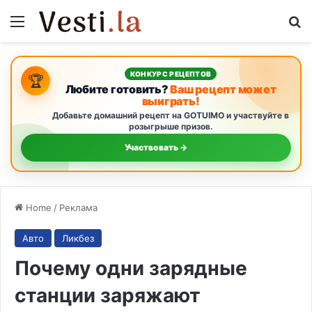
Menu
Se
КОНКУРС РЕЦЕПТОВ
🏆
Любите готовить?
Ваш рецепт может
выиграть!
Добавьте домашний рецепт на GOTUIMO и участвуйте в
розыгрыше призов.
Участвовать →
Home
/
Реклама
Авто
Ликбез
Почему одни зарядные
станции заряжают