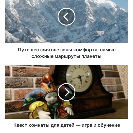
зоны
комфорта:
самые
сложные
маршруты
планеты
Путешествия вне зоны комфорта: самые
сложные маршруты планеты
Квест
комнаты
для
детей
—
игра
и
обучение
Квест комнаты для детей — игра и обучение