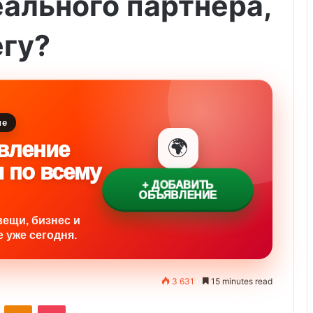
ального партнёра,
егу?
ие
🌍
вление
и по всему
+ ДОБАВИТЬ
ОБЪЯВЛЕНИЕ
вещи, бизнес и
 уже сегодня.
3 631
15 minutes read
VKontakte
Odnoklassniki
Pocket