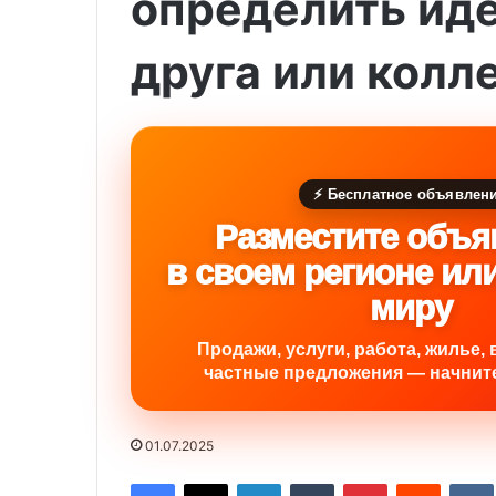
определить иде
друга или колл
⚡ Бесплатное объявлен
Разместите объя
в своем регионе ил
миру
Продажи, услуги, работа, жилье, 
частные предложения — начните
01.07.2025
Facebook
X
LinkedIn
Tumblr
Pinterest
Reddit