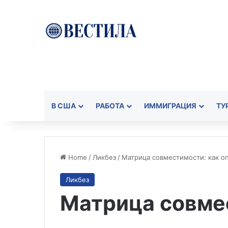
В США
РАБОТА
ИММИГРАЦИЯ
ТУ
Home
/
Ликбез
/
Матрица совместимости: как оп
Ликбез
Матрица совме