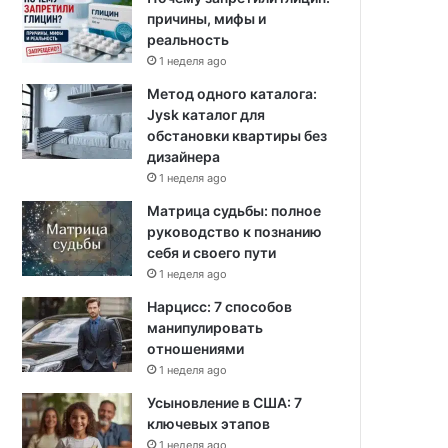
причины, мифы и
реальность
1 неделя ago
Метод одного каталога:
Jysk каталог для
обстановки квартиры без
дизайнера
1 неделя ago
Матрица судьбы: полное
руководство к познанию
себя и своего пути
1 неделя ago
Нарцисс: 7 способов
манипулировать
отношениями
1 неделя ago
Усыновление в США: 7
ключевых этапов
1 неделя ago