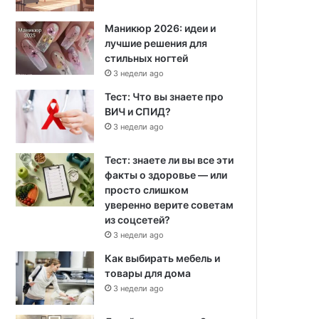
Маникюр 2026: идеи и
лучшие решения для
стильных ногтей
3 недели ago
Тест: Что вы знаете про
ВИЧ и СПИД?
3 недели ago
Тест: знаете ли вы все эти
факты о здоровье — или
просто слишком
уверенно верите советам
из соцсетей?
3 недели ago
Как выбирать мебель и
товары для дома
3 недели ago