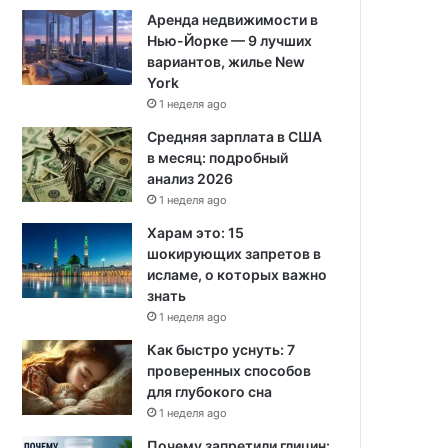
Аренда недвижимости в
Нью-Йорке — 9 лучших
вариантов, жилье New
York
1 неделя ago
Средняя зарплата в США
в месяц: подробный
анализ 2026
1 неделя ago
Харам это: 15
шокирующих запретов в
исламе, о которых важно
знать
1 неделя ago
Как быстро уснуть: 7
проверенных способов
для глубокого сна
1 неделя ago
Почему запретили глицин: