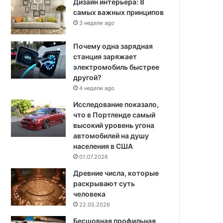
Дизайн интерьера: 8
самых важных принципов
3 недели ago
Почему одна зарядная
станция заряжает
электромобиль быстрее
другой?
4 недели ago
Исследование показало,
что в Портленде самый
высокий уровень угона
автомобилей на душу
населения в США
01.07.2026
Древние числа, которые
раскрывают суть
человека
22.05.2026
Бесшовная профильная