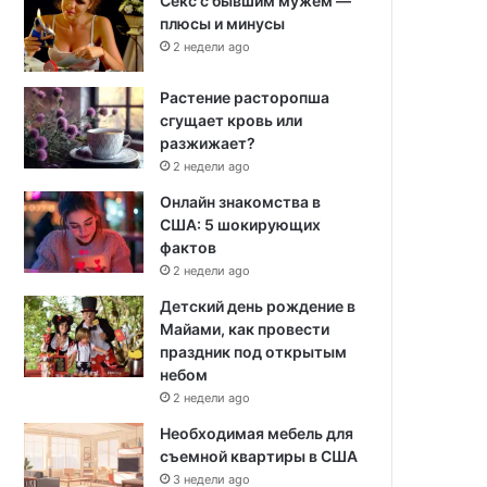
Секс с бывшим мужем —
плюсы и минусы
2 недели ago
Растение расторопша
сгущает кровь или
разжижает?
2 недели ago
Онлайн знакомства в
США: 5 шокирующих
фактов
2 недели ago
Детский день рождение в
Майами, как провести
праздник под открытым
небом
2 недели ago
Необходимая мебель для
съемной квартиры в США
3 недели ago