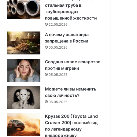
стальная труба в
трубопроводах
повышенной жесткости
22.05.2026
А почему ашваганда
запрещена в России
05.05.2026
Создано новое лекарство
против мигрени
05.05.2026
Можете ли вы изменить
свою личность?
05.05.2026
Крузак 200 (Toyota Land
Cruiser 200): полный гид
по легендарному
внедорожнику