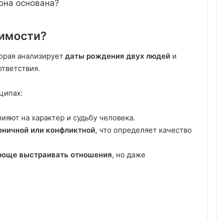
 она основана?
тимости?
орая анализирует
даты рождения двух людей
и
ответствия.
ципах:
лияют на характер и судьбу человека.
оничной или конфликтной
, что определяет качество
проще выстраивать отношения
, но даже