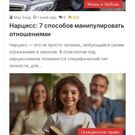
Жизнь и Любовь
Max Sneg
1 week ago
0
930
Нарцисс: 7 способов манипулировать
отношениями
Нарцисс — это не просто человек, любующийся своим
отражением в зеркале. В психологии под
нарциссизмом понимается специфический тип
личности, для…
Гражданское право