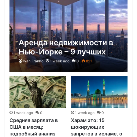
Аренда недвижимости в
Нью-Йорке – 9 лучших
вариантов, жилье New
Ivan Franko
1 week ago
0
821
York
1 week ago
0
1 week ago
0
Средняя зарплата в
Харам это: 15
США в месяц:
шокирующих
подробный анализ
запретов в исламе, о