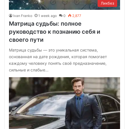
Ликбез
Ivan Franko
1 week ago
0
2,877
Матрица судьбы: полное
руководство к познанию себя и
своего пути
Матрица судьбы — это уникальная система,
основанная на дате рождения, которая помогает
каждому человеку понять своё предназначение,
сильные и слабые…