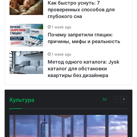
Как быстро уснуть: 7
проверенных способов для
глубокого сна
1 week ago
Почему запретили глицин:
причины, мифы и реальность
1 week ago
Метод одного каталога: Jysk
каталог для обстановки
квартиры без дизайнера
Культура
All
Previous
Next
page
page