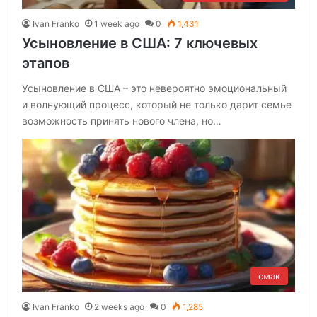
Ivan Franko
1 week ago
0
1,431
Усыновление в США: 7 ключевых
этапов
Усыновление в США – это невероятно эмоциональный
и волнующий процесс, который не только дарит семье
возможность принять нового члена, но…
смак
Ivan Franko
2 weeks ago
0
1,285