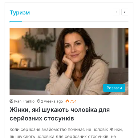
Туризм
Previous
Next
page
page
Розваги
Ivan Franko
2 weeks ago
754
Жінки, які шукають чоловіка для
серйозних стосунків
Коли серйозне знайомство починає не чоловік Жінки,
які шукають чоловіка для серйозних стосунків, не