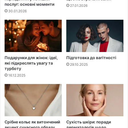
послуг: основні моменти
27.01.2026
30.01.2026
Подарунки для жінок: ідеї,
Підготовка до вагітності
які підкреслять увагу та
29.10.2025
турботу
16.12.2025
Срібне кольє як витончений
Сухість шкіри: поради
акцент сучасного образу
дерматологів щодо