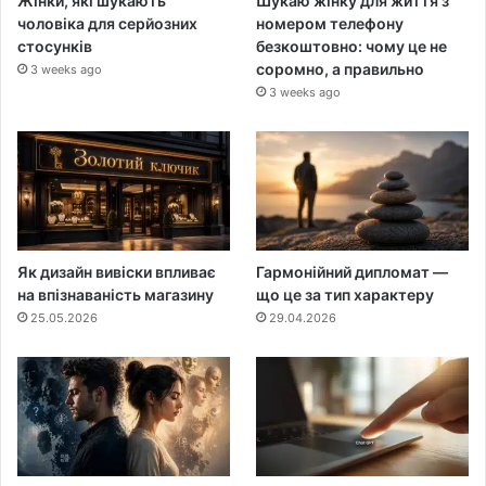
Жінки, які шукають
Шукаю жінку для життя з
чоловіка для серйозних
номером телефону
стосунків
безкоштовно: чому це не
соромно, а правильно
3 weeks ago
3 weeks ago
Як дизайн вивіски впливає
Гармонійний дипломат —
на впізнаваність магазину
що це за тип характеру
25.05.2026
29.04.2026