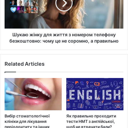
з
номером
телефону
безкоштовно:
чому
це
Шукаю жінку для життя з номером телефону
не
безкоштовно: чому це не соромно, а правильно
соромно,
а
правильно
Related Articles
Вибір стоматологічної
Як правильно проходити
клініки для лікування
тести НМТ з англійської,
періодонтиту та інших
щоб не втрачати бали?