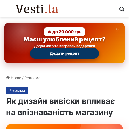
Menu
Se
🔥 до 20 000 грн
Маєш улюблений рецепт?
Додай його та вигравай подарунки
Додати рецепт
Home
/
Реклама
Реклама
Як дизайн вивіски впливає
на впізнаваність магазину