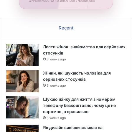
ЩИРІ ЗНАЙОМСТВА ПОЧИНАЮТЬСЯ З ЧЕСНИХ СЛІВ
Recent
Листи жінок: знайомства для серйозних
стосунків
3 weeks ago
Жінки, які шукають чоловіка для
серйозних стосунків
3 weeks ago
Шукаю жінку для життя з номером
телефону безкоштовно: чому це не
соромно, а правильно
3 weeks ago
Як дизайн вивіски впливає на