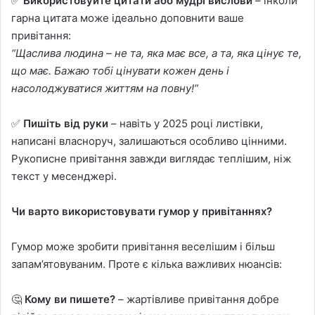
✅
Використовуйте цитати або мудрі вислови
– інколи
гарна цитата може ідеально доповнити ваше
привітання:
“Щаслива людина – не та, яка має все, а та, яка цінує те,
що має. Бажаю тобі цінувати кожен день і
насолоджуватися життям на повну!”
✅
Пишіть від руки
– навіть у 2025 році листівки,
написані власноруч, залишаються особливо цінними.
Рукописне привітання завжди виглядає теплішим, ніж
текст у месенджері.
Чи варто використовувати гумор у привітаннях?
Гумор може зробити привітання веселішим і більш
запам’ятовуваним. Проте є кілька важливих нюансів:
🤔
Кому ви пишете?
– жартівливе привітання добре