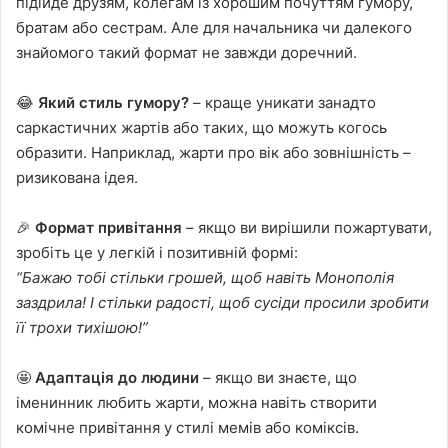
підійде друзям, колегам із хорошим почуттям гумору,
братам або сестрам. Але для начальника чи далекого
знайомого такий формат не завжди доречний.
😂
Який стиль гумору?
– краще уникати занадто
саркастичних жартів або таких, що можуть когось
образити. Наприклад, жарти про вік або зовнішність –
ризикована ідея.
🎉
Формат привітання
– якщо ви вирішили пожартувати,
зробіть це у легкій і позитивній формі:
“Бажаю тобі стільки грошей, щоб навіть Монополія
заздрила! І стільки радості, щоб сусіди просили зробити
її трохи тихішою!”
🤩
Адаптація до людини
– якщо ви знаєте, що
іменинник любить жарти, можна навіть створити
комічне привітання у стилі мемів або коміксів.