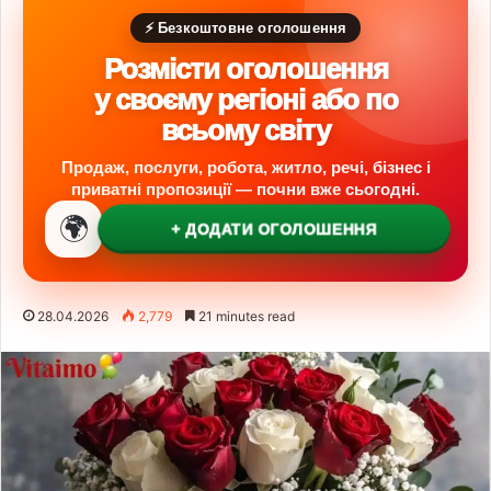
⚡ Безкоштовне оголошення
Розмісти оголошення
у своєму регіоні або по
всьому світу
Продаж, послуги, робота, житло, речі, бізнес і
приватні пропозиції — почни вже сьогодні.
🌍
+ ДОДАТИ ОГОЛОШЕННЯ
28.04.2026
2,779
21 minutes read