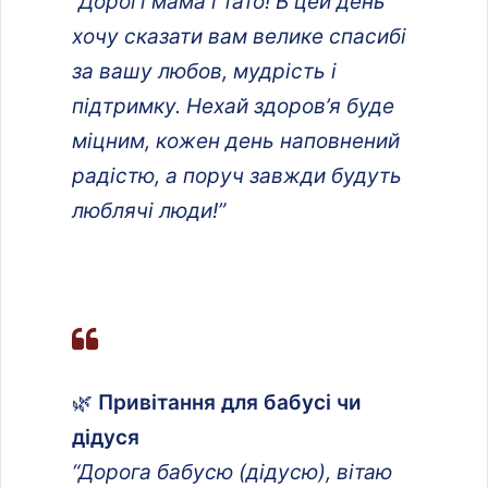
“Дорогі мама і тато! В цей день
хочу сказати вам велике спасибі
за вашу любов, мудрість і
підтримку. Нехай здоров’я буде
міцним, кожен день наповнений
радістю, а поруч завжди будуть
люблячі люди!”
🌿
Привітання для бабусі чи
дідуся
“Дорога бабусю (дідусю), вітаю