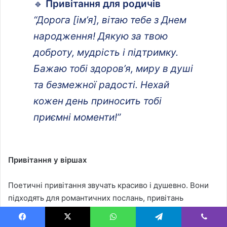
🔹
Привітання для родичів
“Дорога [ім’я], вітаю тебе з Днем
народження! Дякую за твою
доброту, мудрість і підтримку.
Бажаю тобі здоров’я, миру в душі
та безмежної радості. Нехай
кожен день приносить тобі
приємні моменти!”
Привітання у віршах
Поетичні привітання звучать красиво і душевно. Вони
підходять для романтичних послань, привітань
родичам, друзям чи навіть офіційних побажань.
Facebook
X
WhatsApp
Telegram
Viber