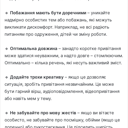
🔹
Побажання мають бути доречними
– уникайте
надмірно особистих тем або побажань, які можуть
викликати дискомфорт. Наприклад, не всі радіють
питанням про одруження, дітей чи зміну роботи.
🔹
Оптимальна довжина
– занадто коротке привітання
може здатися неуважним, а надто довге – стомлюючим.
Оптимально – кілька речень, які несуть важливий зміст.
🔹
Додайте трохи креативу
– якщо це дозволяє
ситуація, зробіть привітання незвичайним. Це може
бути гарний вірш, аудіоповідомлення, відеопривітання
або навіть мем у тему.
🔹
Не забувайте про мову жестів
– якщо ви вітаєте
особисто, не забувайте про посмішку, обійми (якщо це
доречно) або рукостискання. Це підсилить щирість