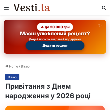
Menu
Se
🔥 до 20 000 грн
Маєш улюблений рецепт?
Додай його та вигравай подарунки
Додати рецепт
Home
/
Вітаю
Вітаю
Привітання з Днем
народження у 2026 році