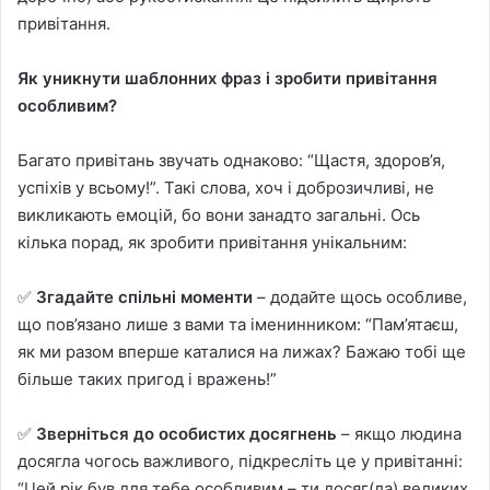
привітання.
Як уникнути шаблонних фраз і зробити привітання
особливим?
Багато привітань звучать однаково: “Щастя, здоров’я,
успіхів у всьому!”. Такі слова, хоч і доброзичливі, не
викликають емоцій, бо вони занадто загальні. Ось
кілька порад, як зробити привітання унікальним:
✅
Згадайте спільні моменти
– додайте щось особливе,
що пов’язано лише з вами та іменинником: “Пам’ятаєш,
як ми разом вперше каталися на лижах? Бажаю тобі ще
більше таких пригод і вражень!”
✅
Зверніться до особистих досягнень
– якщо людина
досягла чогось важливого, підкресліть це у привітанні:
“Цей рік був для тебе особливим – ти досяг(ла) великих