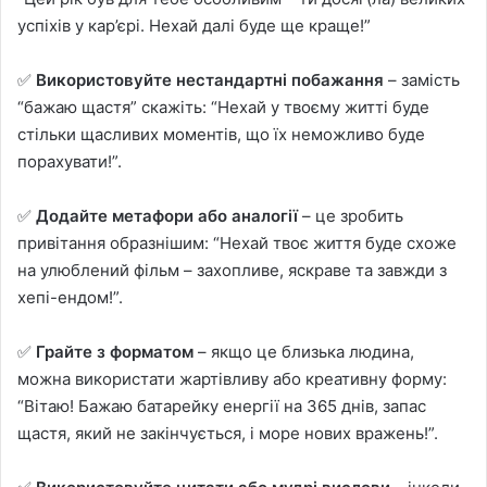
успіхів у кар’єрі. Нехай далі буде ще краще!”
✅
Використовуйте нестандартні побажання
– замість
“бажаю щастя” скажіть: “Нехай у твоєму житті буде
стільки щасливих моментів, що їх неможливо буде
порахувати!”.
✅
Додайте метафори або аналогії
– це зробить
привітання образнішим: “Нехай твоє життя буде схоже
на улюблений фільм – захопливе, яскраве та завжди з
хепі-ендом!”.
✅
Грайте з форматом
– якщо це близька людина,
можна використати жартівливу або креативну форму:
“Вітаю! Бажаю батарейку енергії на 365 днів, запас
щастя, який не закінчується, і море нових вражень!”.