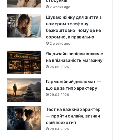
стосунків
2 weeks ago
Шукаю жінку для життя з
номером телефону
безкоштовно: чому це не
соромно, а правильно
2 weeks ago
Як дизайн вивіски впливає
на впізнаваність магазину
25.05.2026
Гармонійний дипломат —
що це за тип характеру
29.04.2026
Тест на важкий характер
— пройти онлайн, визнач
свій психотип
28.04.2026