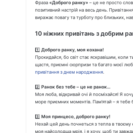
Фраза
«Доброго ранку»
– це не просто слов
позитивний настрій на весь день. Привітанн
виражає повагу та турботу про близьких, на
10 ніжних привітань з добрим ра
1️⃣
Доброго ранку, моя кохана!
Прокидайся, бо світ стає яскравішим, коли 
щастя, приємні сюрпризи та багато моєї любо
привітання з днем народження
.
2️⃣
Ранок без тебе – це не ранок…
Моя люба, відкривай очі й посміхайся! Я хоч
море приємних моментів. Пам’ятай – я теб
3️⃣
Моя принцесо, доброго ранку!
Нехай цей день почнеться з тепла в твоєму 
моя найсолодша мрія, і я хочу, щоб ти завжд