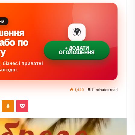
ня
🌍
шення
 або по
+ ДОДАТИ
ту
ОГОЛОШЕННЯ
 бізнес і приватні
огодні.
1,440
11 minutes read
VKontakte
Odnoklassniki
Pocket