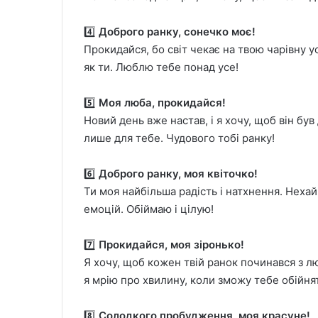
4️⃣
Доброго ранку, сонечко моє!
Прокидайся, бо світ чекає на твою чарівну 
як ти. Люблю тебе понад усе!
5️⃣
Моя люба, прокидайся!
Новий день вже настав, і я хочу, щоб він бу
лише для тебе. Чудового тобі ранку!
6️⃣
Доброго ранку, моя квіточко!
Ти моя найбільша радість і натхнення. Нехай
емоцій. Обіймаю і цілую!
7️⃣
Прокидайся, моя зіронько!
Я хочу, щоб кожен твій ранок починався з лю
я мрію про хвилину, коли зможу тебе обійня
8️⃣
Солодкого пробудження, моя красуне!