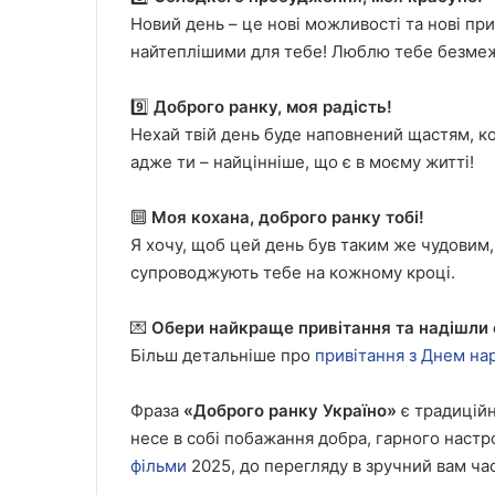
Новий день – це нові можливості та нові пр
найтеплішими для тебе! Люблю тебе безме
9️⃣
Доброго ранку, моя радість!
Нехай твій день буде наповнений щастям, к
адже ти – найцінніше, що є в моєму житті!
🔟
Моя кохана, доброго ранку тобі!
Я хочу, щоб цей день був таким же чудовим, я
супроводжують тебе на кожному кроці.
💌
Обери найкраще привітання та надішли с
Більш детальніше про
привітання з Днем на
Фраза
«Доброго ранку Україно»
є традиційн
несе в собі побажання добра, гарного настро
фільми
2025, до перегляду в зручний вам час