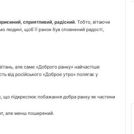
приємний, сприятливий, радісний
. Тобто, вітаючи
мо людині, щоб її ранок був сповнений радості,
ивітань, але саме «Доброго ранку» найчастіше
сть від російського «Доброе утро» полягає у
к, що підкреслює побажання добра ранку як частини
нт, але менш поширений.