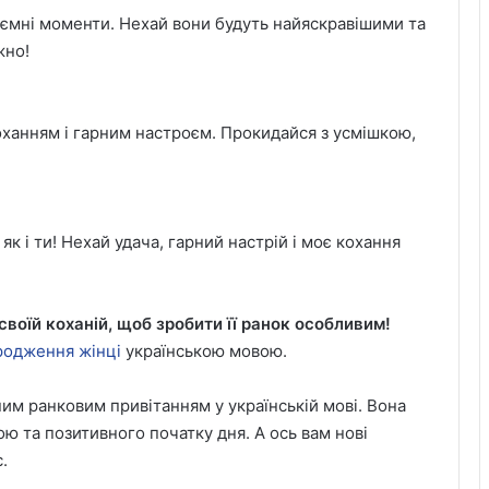
иємні моменти. Нехай вони будуть найяскравішими та
жно!
оханням і гарним настроєм. Прокидайся з усмішкою,
к і ти! Нехай удача, гарний настрій і моє кохання
воїй коханій, щоб зробити її ранок особливим!
родження жінці
українською мовою.
им ранковим привітанням у українській мові. Вона
ю та позитивного початку дня. А ось вам нові
.