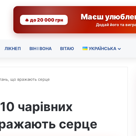
Маєш улюбле
🔥 до 20 000 грн
Додай його та виг
ЛІКНЕП
ВІН І ВОНА
ВІТАЮ
УКРАЇНСЬКА
ітань, що вражають серце
10 чарівних
вражають серце