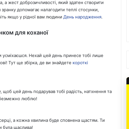
а, а жест доброзичливості, який здатен створити
я зранку допомагає налагодити теплі стосунки,
віть якщо у рідної вам людини
День народження
.
нком для коханої
ти усміхаєшся. Нехай цей день принесе тобі лише
ві! Тут ще збірка, де ви знайдете
короткі
у, щоб цей день подарував тобі радість, натхнення та
е безмежно люблю!
серці, а кожна хвилина буде сповнена щастям. Ти
и була щаслива!