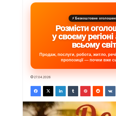
⚡ Безкоштовне оголошен
Розмісти оголо
у своєму регіоні
всьому сві
Продаж, послуги, робота, житло, речі,
пропозиції — почни вже сь
27.04.2026
Facebook
X
LinkedIn
Tumblr
Pinterest
Reddit