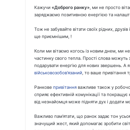
Кажучи
«Доброго ранку»
, ми не просто віт
заряджаємо позитивною енергією та налашт
Тож не забувайте вітати своїх рідних, друзі
ще приємнішим, !
Коли ми вітаємо когось із новим днем, ми н
частинку свого тепла. Прості слова можуть 
подарувати енергію для нових звершень. А я
військовозобов’язаний
, то ваше привітання 
Ранкове
привітання
важливе також у робочо
сприяє ефективній комунікації та покращує 
від незнайомця може підняти дух і додати мо
Важливо пам’ятати, що ранок задає тон усьо
значущий жест, який допомагає зробити сві