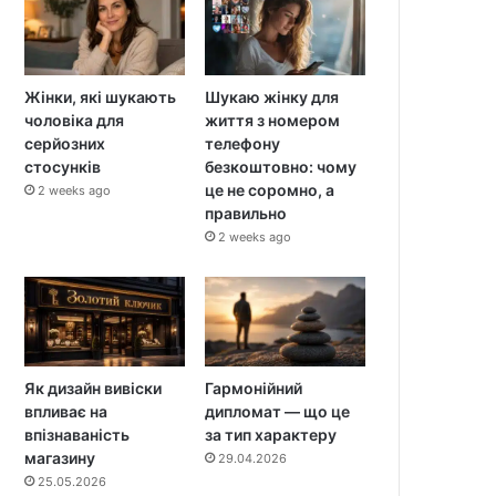
Жінки, які шукають
Шукаю жінку для
чоловіка для
життя з номером
серйозних
телефону
стосунків
безкоштовно: чому
це не соромно, а
2 weeks ago
правильно
2 weeks ago
Як дизайн вивіски
Гармонійний
впливає на
дипломат — що це
впізнаваність
за тип характеру
магазину
29.04.2026
25.05.2026