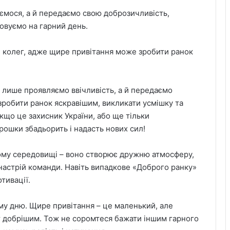
аємося, а й передаємо свою доброзичливість,
овуємо на гарний день.
в і колег, адже щире привітання може зробити ранок
е лише проявляємо ввічливість, а й передаємо
зробити ранок яскравішим, викликати усмішку та
кщо це захисник України, або ще тільки
трошки збадьорить і надасть нових сил!
му середовищі – воно створює дружню атмосферу,
настрій команди. Навіть випадкове «Доброго ранку»
тивації.
му дню. Щире привітання – це маленький, але
т добрішим. Тож не соромтеся бажати іншим гарного