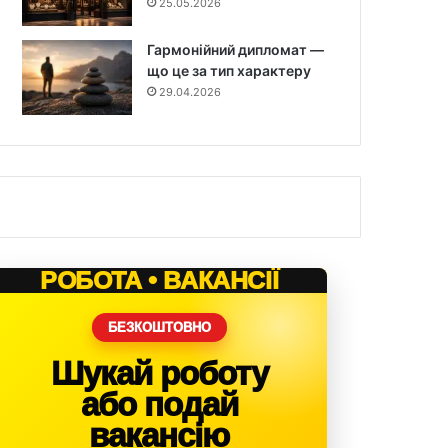
25.05.2026
Гармонійний дипломат —
що це за тип характеру
29.04.2026
РОБОТА • ВАКАНСІЇ
БЕЗКОШТОВНО
Шукай роботу
або подай
вакансію