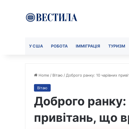
У США
РОБОТА
ІММІГРАЦІЯ
ТУРИЗМ
Home
/
Вітаю
/
Доброго ранку: 10 чарівних прив
Вітаю
Доброго ранку: 
привітань, що 