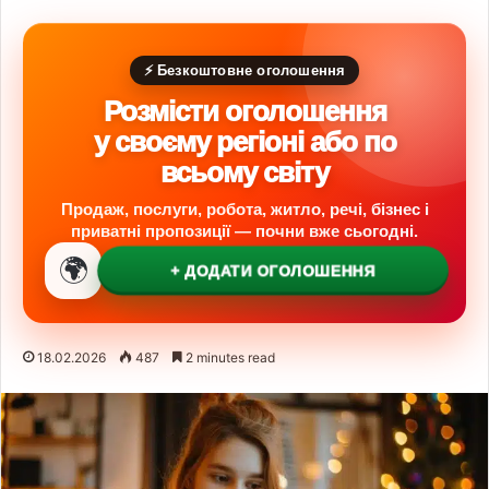
⚡ Безкоштовне оголошення
Розмісти оголошення
у своєму регіоні або по
всьому світу
Продаж, послуги, робота, житло, речі, бізнес і
приватні пропозиції — почни вже сьогодні.
🌍
+ ДОДАТИ ОГОЛОШЕННЯ
18.02.2026
487
2 minutes read