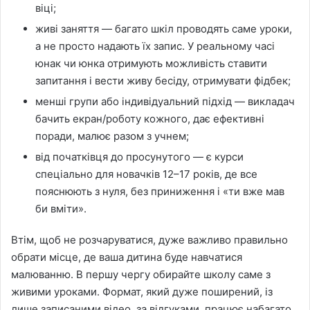
віці;
живі заняття — багато шкіл проводять саме уроки,
а не просто надають їх запис. У реальному часі
юнак чи юнка отримують можливість ставити
запитання і вести живу бесіду, отримувати фідбек;
менші групи або індивідуальний підхід — викладач
бачить екран/роботу кожного, дає ефективні
поради, малює разом з учнем;
від початківця до просунутого — є курси
спеціально для новачків 12–17 років, де все
пояснюють з нуля, без приниження і «ти вже мав
би вміти».
Втім, щоб не розчаруватися, дуже важливо правильно
обрати місце, де ваша дитина буде навчатися
малюванню. В першу чергу обирайте школу саме з
живими уроками. Формат, який дуже поширений, із
лише записаними відео, за відгуками, працює набагато