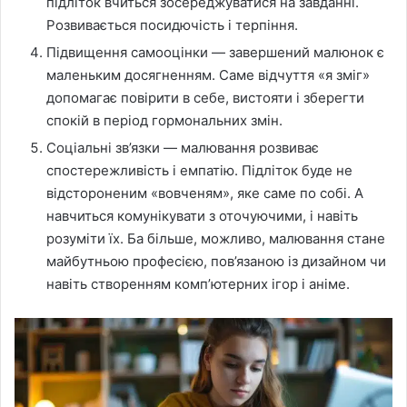
підліток вчиться зосереджуватися на завданні.
Розвивається посидючість і терпіння.
Підвищення самооцінки — завершений малюнок є
маленьким досягненням. Саме відчуття «я зміг»
допомагає повірити в себе, вистояти і зберегти
спокій в період гормональних змін.
Соціальні зв’язки — малювання розвиває
спостережливість і емпатію. Підліток буде не
відстороненим «вовченям», яке саме по собі. А
навчиться комунікувати з оточуючими, і навіть
розуміти їх. Ба більше, можливо, малювання стане
майбутньою професією, пов’язаною із дизайном чи
навіть створенням комп’ютерних ігор і аніме.