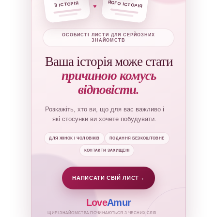
ЙОГО ІСТОРІЯ
ЇЇ ІСТОРІЯ
♥
ОСОБИСТІ ЛИСТИ ДЛЯ СЕРЙОЗНИХ
ЗНАЙОМСТВ
Ваша історія може стати
причиною комусь
відповісти.
Розкажіть, хто ви, що для вас важливо і
які стосунки ви хочете побудувати.
ДЛЯ ЖІНОК І ЧОЛОВІКІВ
ПОДАННЯ БЕЗКОШТОВНЕ
КОНТАКТИ ЗАХИЩЕНІ
НАПИСАТИ СВІЙ ЛИСТ
→
Love
Amur
ЩИРІ ЗНАЙОМСТВА ПОЧИНАЮТЬСЯ З ЧЕСНИХ СЛІВ