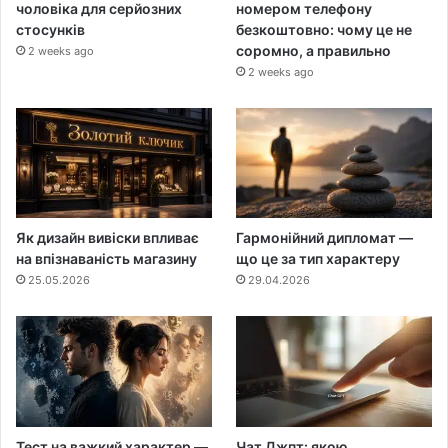
чоловіка для серйозних
номером телефону
стосунків
безкоштовно: чому це не
соромно, а правильно
2 weeks ago
2 weeks ago
Як дизайн вивіски впливає
Гармонійний дипломат —
на впізнаваність магазину
що це за тип характеру
25.05.2026
29.04.2026
Тест на важкий характер —
Чат Джпт: якою