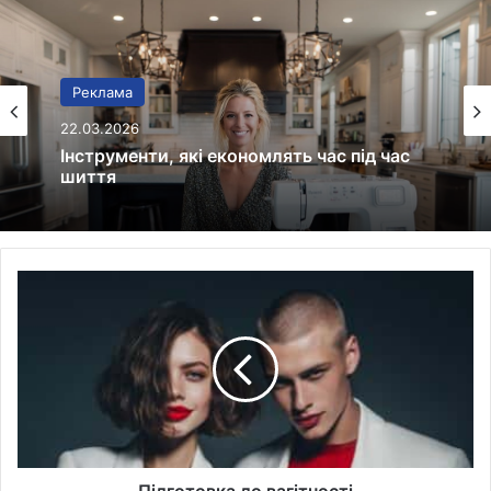
Реклама
20.03.2026
Реклама
Протипожежна безпека без
формальностей: як зібрати працюючу
22.03.2026
систему на об’єкті
Підготовка
до
Інструменти, які економлять час під час
шиття
вагітності