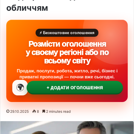
обличчям
⚡ Безкоштовне оголошення
Розмісти оголошення
у своєму регіоні або по
всьому світу
Продаж, послуги, робота, житло, речі, бізнес і
приватні пропозиції — почни вже сьогодні.
🌍
+ ДОДАТИ ОГОЛОШЕННЯ
29.10.2025
8
2 minutes read