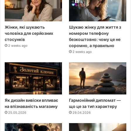
Жінки, які шукають
Шукаю жінку для життя з
чоловіка для серйозних
номером телефону
стосунків
безкоштовно: чому це не
соромно, а правильно
2 weeks ago
2 weeks ago
Як дизайн вивіски впливає
Гармонійний дипломат —
на впізнаваність магазину
що це за тип характеру
25.05.2026
29.04.2026