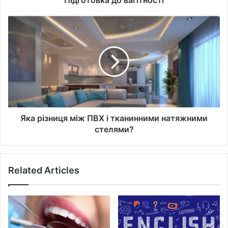
Підготовка до вагітності
Яка
різниця
між
ПВХ
і
тканинними
натяжними
стелями?
Яка різниця між ПВХ і тканинними натяжними
стелями?
Related Articles