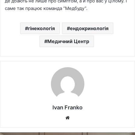
де дбають не лише про симптом, а й про вас у цілому. І
саме так працює команда “Медбуду”.
гінекологія
ендокринологія
Медичний Центр
Ivan Franko
Website