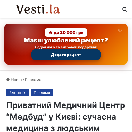
Menu
Se
🔥 до 20 000 грн
Маєш улюблений рецепт?
Додай його та вигравай подарунки
Додати рецепт
Home
/
Реклама
Здоров'я
Реклама
Приватний Медичний Центр
“Медбуд” у Києві: сучасна
медицина з людським