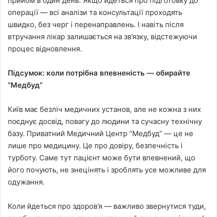
прийом в один день. Якщо йдеться про підготовку до
операції — всі аналізи та консультації проходять
швидко, без черг і перенаправлень. І навіть після
втручання лікар залишається на зв’язку, відстежуючи
процес відновлення.
Підсумок: коли потрібна впевненість — обирайте
“Медбуд”
Київ має безліч медичних установ, але не кожна з них
поєднує досвід, повагу до людини та сучасну технічну
базу. Приватний Медичний Центр “Медбуд” — це не
лише про медицину. Це про довіру, безпечність і
турботу. Саме тут пацієнт може бути впевнений, що
його почують, не знецінять і зроблять усе можливе для
одужання.
Коли йдеться про здоров’я — важливо звернутися туди,