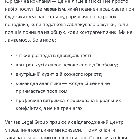
Юридична компанія — це не лише вивіска і не просто
набір послуг. Це
механізм
, який повинен працювати при
будь-яких умовах: коли суд призначено на ранок
понеділка, коли податкова заблокувала рахунки, коли
поліція прийшла на обшук, коли контрагент зник. Ми не
ламаємось. Бо в нас є:
чіткий розподіл відповідальності;
контроль усіх справ незалежно від їх обсягу;
внутрішній аудит дій кожного юриста;
командна аналітика — жодне рішення не
приймається поспіхом;
професійна витримка, сформована в реальних
конфліктах, а не на тренінгах.
Veritas Legal Group працює як відлагоджений центр
управління юридичними кризами. І тому клієнти
залишаються з нами не після виграної справи, а
після