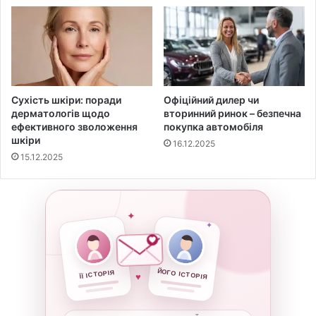
Сухість шкіри: поради
Офіційний дилер чи
дерматологів щодо
вторинний ринок – безпечна
ефективного зволоження
покупка автомобіля
шкіри
16.12.2025
15.12.2025
✦
✦
ЙОГО ІСТОРІЯ
ЇЇ ІСТОРІЯ
♥