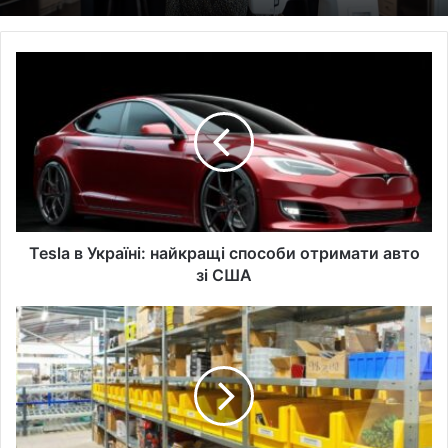
Tesla
в
Україні:
найкращі
способи
отримати
авто
зі
США
Tesla в Україні: найкращі способи отримати авто
зі США
Стелажні
системи
—
оптимальний
вибір
для
сучасних