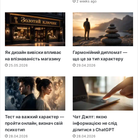
2 weeks ago
Як дизайн вивіски впливає
Гармонійний дипломат —
на впізнаваність магазину
що це за тип характеру
25.05.2026
29.04.2026
Тест на важкий характер —
Чат Джпт: якою
пройти онлайн, визнач свій
інформацією не слід
психотип
ділитися з ChatGPT
28.04.2026
28.04.2026