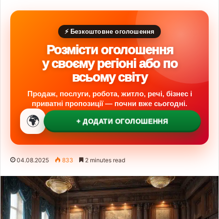
⚡ Безкоштовне оголошення
Розмісти оголошення
у своєму регіоні або по
всьому світу
Продаж, послуги, робота, житло, речі, бізнес і
приватні пропозиції — почни вже сьогодні.
🌍
+ ДОДАТИ ОГОЛОШЕННЯ
04.08.2025
833
2 minutes read