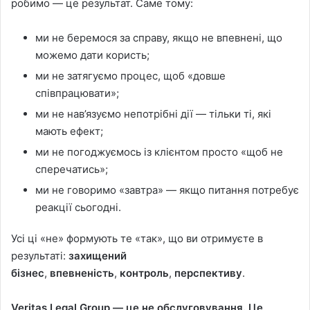
робимо — це результат. Саме тому:
ми не беремося за справу, якщо не впевнені, що
можемо дати користь;
ми не затягуємо процес, щоб «довше
співпрацювати»;
ми не нав’язуємо непотрібні дії — тільки ті, які
мають ефект;
ми не погоджуємось із клієнтом просто «щоб не
сперечатись»;
ми не говоримо «завтра» — якщо питання потребує
реакції сьогодні.
Усі ці «не» формують те «так», що ви отримуєте в
результаті:
захищений
бізнес
,
впевненість
,
контроль
,
перспективу
.
Veritas Legal Group — це не обслуговування. Це