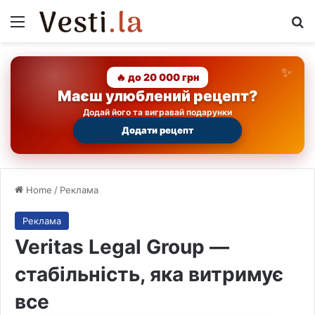
Menu
Se
🔥 до 20 000 грн
Маєш улюблений рецепт?
Додай його та вигравай подарунки
Додати рецепт
Home
/
Реклама
Реклама
Veritas Legal Group —
стабільність, яка витримує
все