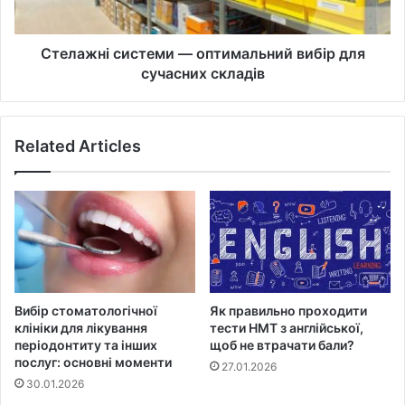
складів
Стелажні системи — оптимальний вибір для
сучасних складів
Related Articles
Вибір стоматологічної
Як правильно проходити
клініки для лікування
тести НМТ з англійської,
періодонтиту та інших
щоб не втрачати бали?
послуг: основні моменти
27.01.2026
30.01.2026