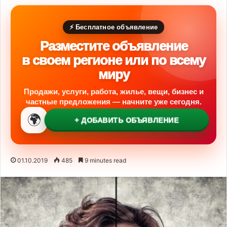
⚡ Бесплатное объявление
Разместите объявление
в своем регионе или по всему
миру
Продажи, услуги, работа, жилье, вещи, бизнес и
частные предложения — начните уже сегодня.
🌍
+ ДОБАВИТЬ ОБЪЯВЛЕНИЕ
01.10.2019
485
9 minutes read