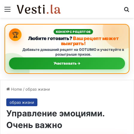
Menu
S
КОНКУРС РЕЦЕПТОВ
🏆
Любите готовить?
Ваш рецепт может
выиграть!
Добавьте домашний рецепт на GOTUIMO и участвуйте в
розыгрыше призов.
Участвовать →
Home
/
образ жизни
образ жизни
Управление эмоциями.
Очень важно