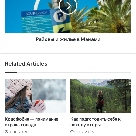
т
о
н
н
о
ы
с
и
т
ж
и
и
л
Районы и жилье в Майами
ь
е
в
Related Articles
М
а
й
а
м
и
Криофобия — понимание
Как подготовить себя к
страха холода
походу в горы
01.10.2019
01.02.2025