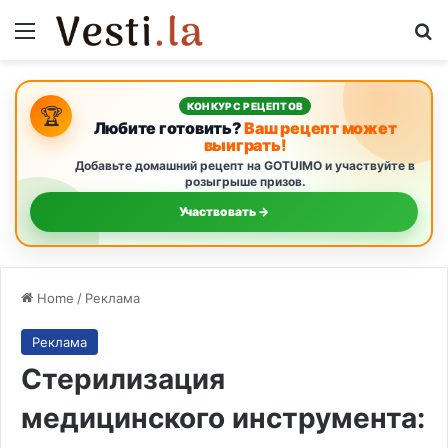
Menu
Se
КОНКУРС РЕЦЕПТОВ
🏆
Любите готовить?
Ваш рецепт может
выиграть!
Добавьте домашний рецепт на GOTUIMO и участвуйте в
розыгрыше призов.
Участвовать →
Home
/
Реклама
Реклама
Стерилизация
медицинского инструмента: