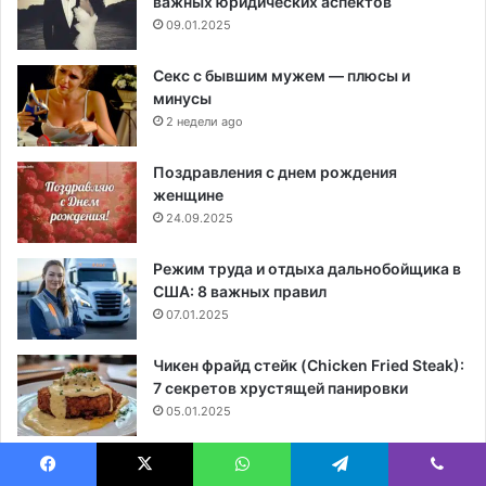
важных юридических аспектов
09.01.2025
Секс с бывшим мужем — плюсы и
минусы
2 недели ago
Поздравления с днем рождения
женщине
24.09.2025
Режим труда и отдыха дальнобойщика в
США: 8 важных правил
07.01.2025
Чикен фрайд стейк (Chicken Fried Steak):
7 секретов хрустящей панировки
05.01.2025
Маникюр 2026: идеи и лучшие решения
для стильных ногтей
Facebook
X
WhatsApp
Telegram
Viber