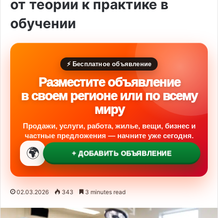
от теории к практике в
обучении
⚡ Бесплатное объявление
Разместите объявление
в своем регионе или по всему
миру
Продажи, услуги, работа, жилье, вещи, бизнес и
частные предложения — начните уже сегодня.
🌍
+ ДОБАВИТЬ ОБЪЯВЛЕНИЕ
02.03.2026
343
3 minutes read