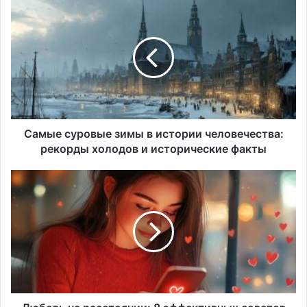
Самые
суровые
зимы
в
истории
человечества:
рекорды
холодов
и
исторические
Самые суровые зимы в истории человечества:
факты
рекорды холодов и исторические факты
Любовь
на
расстоянии:
8
эффективных
советов