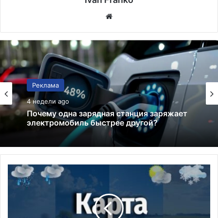
Website
Реклама
22.05.2026
Реклама
Бесшовная профильная стальная труба в
4 недели ago
трубопроводах повышенной жесткости
Карта
осадков
Почему одна зарядная станция заряжает
4 августа 2025:
электромобиль быстрее другой?
сегодня
и