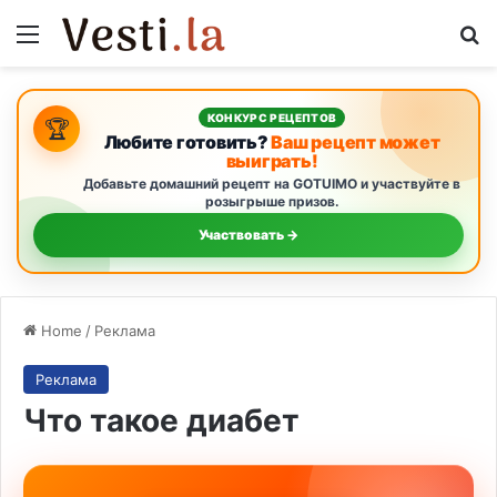
Menu
Se
КОНКУРС РЕЦЕПТОВ
🏆
Любите готовить?
Ваш рецепт может
выиграть!
Добавьте домашний рецепт на GOTUIMO и участвуйте в
розыгрыше призов.
Участвовать →
Home
/
Реклама
Реклама
Что такое диабет