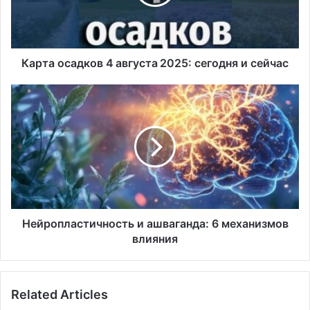
сейчас
Карта осадков 4 августа 2025: сегодня и сейчас
Нейропластичность
и
ашваганда:
6
механизмов
влияния
Нейропластичность и ашваганда: 6 механизмов
влияния
Related Articles