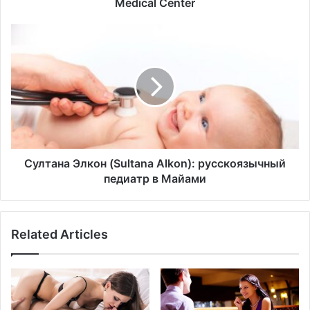
Medical Center
Султана
Элкон
(Sultana
Alkon):
русскоязычный
педиатр
в
Майами
Султана Элкон (Sultana Alkon): русскоязычный
педиатр в Майами
Related Articles