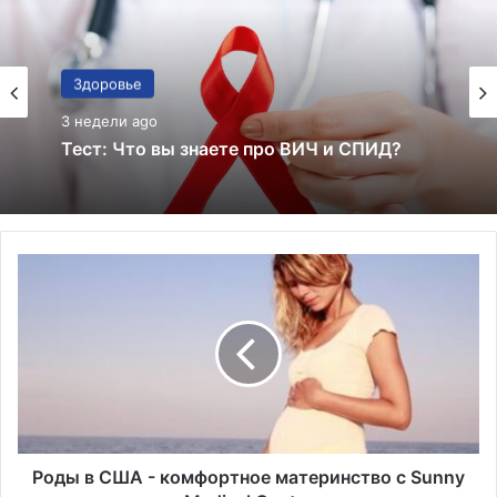
Здоровье
3 недели ago
Тест: знаете ли вы все эти факты о
здоровье — или просто слишком
уверенно верите советам из соцсетей?
Роды
в
США
-
комфортное
материнство
с
Sunny
Medical
Center
Роды в США - комфортное материнство с Sunny