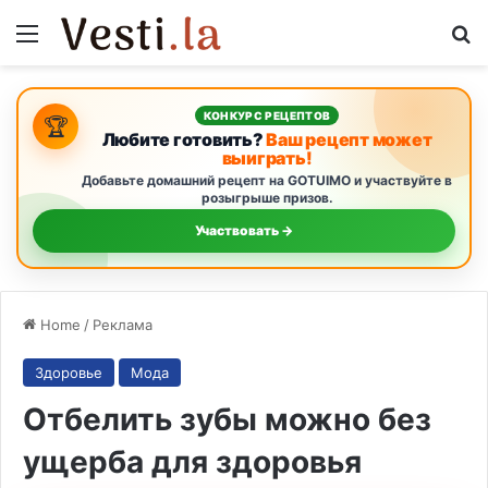
Menu
Se
КОНКУРС РЕЦЕПТОВ
🏆
Любите готовить?
Ваш рецепт может
выиграть!
Добавьте домашний рецепт на GOTUIMO и участвуйте в
розыгрыше призов.
Участвовать →
Home
/
Реклама
Здоровье
Мода
Отбелить зубы можно без
ущерба для здоровья