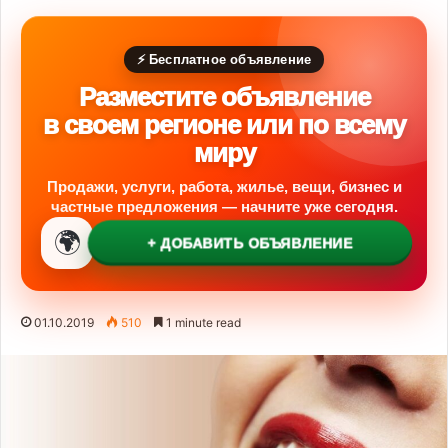
⚡ Бесплатное объявление
Разместите объявление
в своем регионе или по всему
миру
Продажи, услуги, работа, жилье, вещи, бизнес и
частные предложения — начните уже сегодня.
🌍
+ ДОБАВИТЬ ОБЪЯВЛЕНИЕ
01.10.2019
510
1 minute read