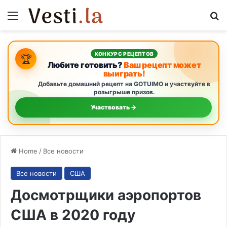
Menu
S
КОНКУРС РЕЦЕПТОВ
🏆
Любите готовить?
Ваш рецепт может
выиграть!
Добавьте домашний рецепт на GOTUIMO и участвуйте в
розыгрыше призов.
Участвовать →
Home
/
Все новости
Все новости
США
Досмотрщики аэропортов
США в 2020 году