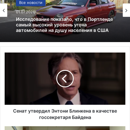
США
Все новости
13.06.2025
01.07.2026
Америка имеет огромный избыток сыра
С
Исследование показало, что в Портленде
е
самый высокий уровень угона
автомобилей на душу населения в США
н
а
т
у
т
в
е
р
Сенат утвердил Энтони Блинкена в качестве
д
госсекретаря Байдена
и
л
Г