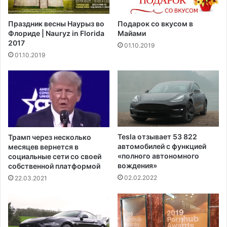
в
е
е
н
Праздник весны Наурыз во
Подарок со вкусом в
г
а
Флориде | Nauryz in Florida
Майами
о
п
2017
01.10.2019
с
о
01.10.2019
с
д
е
д
к
е
р
р
е
ж
т
и
а
в
р
а
Tesla отзывает 53 822
Трамп через несколько
я
е
автомобилей с функцией
месяцев вернется в
Б
т
«полного автономного
социальные сети со своей
а
п
вождения»
собственной платформой
й
р
02.02.2022
22.03.2021
д
о
е
ф
н
с
а
о