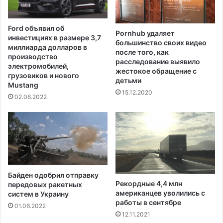
ю
з
ы
Ford объявил об
Pornhub удаляет
у
инвестициях в размере 3,7
большинство своих видео
ч
миллиарда долларов в
после того, как
и
производство
расследование выявило
т
электромобилей,
жестокое обращение с
е
грузовиков и нового
детьми
Mustang
л
15.12.2020
е
02.06.2022
й
,
о
т
к
а
з
Байден одобрил отправку
ы
Рекордные 4,4 млн
передовых ракетных
в
американцев уволились с
систем в Украину
а
работы в сентябре
01.06.2022
ю
12.11.2021
щ