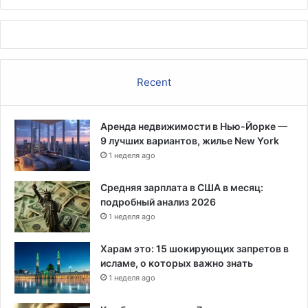
и
е
с
я
в
Recent
о
з
в
Аренда недвижимости в Нью-Йорке —
р
9 лучших вариантов, жилье New York
а
1 неделя ago
щ
а
т
Средняя зарплата в США в месяц:
ь
подробный анализ 2026
с
1 неделя ago
я
в
Харам это: 15 шокирующих запретов в
ш
исламе, о которых важно знать
к
1 неделя ago
о
л