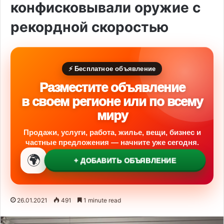
конфисковывали оружие с
рекордной скоростью
⚡ Бесплатное объявление
Разместите объявление
в своем регионе или по всему
миру
Продажи, услуги, работа, жилье, вещи, бизнес и
частные предложения — начните уже сегодня.
🌍
+ ДОБАВИТЬ ОБЪЯВЛЕНИЕ
26.01.2021
491
1 minute read