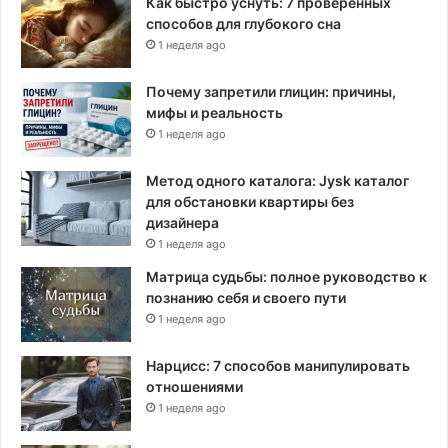
Как быстро уснуть: 7 проверенных
ы
способов для глубокого сна
1 неделя ago
Почему запретили глицин: причины,
мифы и реальность
1 неделя ago
Метод одного каталога: Jysk каталог
для обстановки квартиры без
дизайнера
1 неделя ago
Матрица судьбы: полное руководство к
познанию себя и своего пути
1 неделя ago
Нарцисс: 7 способов манипулировать
отношениями
1 неделя ago