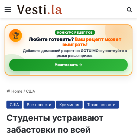
Menu
S
КОНКУРС РЕЦЕПТОВ
🏆
Любите готовить?
Ваш рецепт может
выиграть!
Добавьте домашний рецепт на GOTUIMO и участвуйте в
розыгрыше призов.
Участвовать →
Home
/
США
США
Все новости
Криминал
Техас новости
Студенты устраивают
забастовки по всей