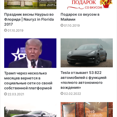
з
о
а
о
Праздник весны Наурыз во
Подарок со вкусом в
к
б
Флориде | Nauryz in Florida
Майами
о
в
2017
01.10.2019
н
и
01.10.2019
а
н
м
е
о
н
б
и
о
е
р
п
у
о
ж
ч
Tesla отзывает 53 822
Трамп через несколько
и
е
автомобилей с функцией
месяцев вернется в
и
т
«полного автономного
социальные сети со своей
п
ы
вождения»
собственной платформой
о
р
02.02.2022
22.03.2021
с
е
л
м
е
п
с
у