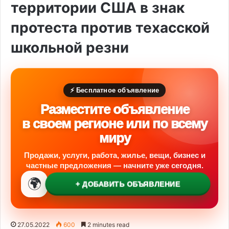
территории США в знак
протеста против техасской
школьной резни
⚡ Бесплатное объявление
Разместите объявление
в своем регионе или по всему
миру
Продажи, услуги, работа, жилье, вещи, бизнес и
частные предложения — начните уже сегодня.
🌍
+ ДОБАВИТЬ ОБЪЯВЛЕНИЕ
27.05.2022
600
2 minutes read