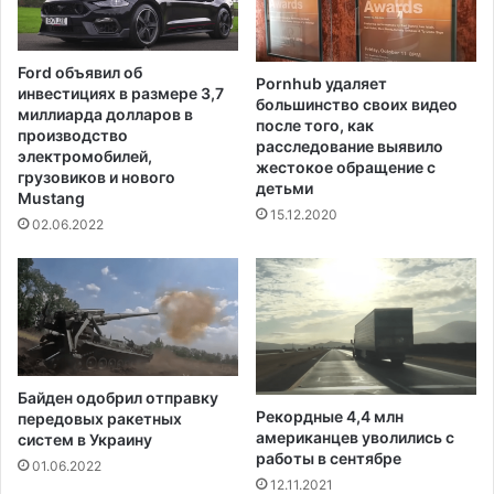
т
н
р
к
е
т
Ford объявил об
л
Pornhub удаляет
а
инвестициях в размере 3,7
большинство своих видео
ь
м
миллиарда долларов в
после того, как
б
о
производство
расследование выявило
ы
б
электромобилей,
жестокое обращение с
в
в
грузовиков и нового
детьми
Т
Mustang
и
15.12.2020
е
н
02.06.2022
х
е
а
н
с
и
е
я
в
с
е
Байден одобрил отправку
к
Рекордные 4,4 млн
передовых ракетных
с
американцев уволились с
систем в Украину
у
работы в сентябре
01.06.2022
а
12.11.2021