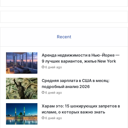
л
ь
н
ы
х
д
Recent
о
м
о
Аренда недвижимости в Нью-Йорке —
г
9 лучших вариантов, жилье New York
а
6 дней ago
т
е
л
Средняя зарплата в США в месяц:
ь
подробный анализ 2026
с
6 дней ago
т
в
Харам это: 15 шокирующих запретов в
а
исламе, о которых важно знать
х
6 дней ago