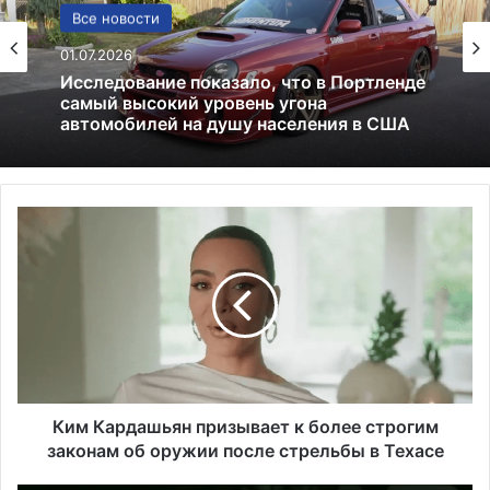
США
Все новости
13.06.2025
01.07.2026
Америка имеет огромный избыток сыра
К
Исследование показало, что в Портленде
и
самый высокий уровень угона
м
автомобилей на душу населения в США
К
а
р
д
а
ш
ь
Ким Кардашьян призывает к более строгим
я
законам об оружии после стрельбы в Техасе
н