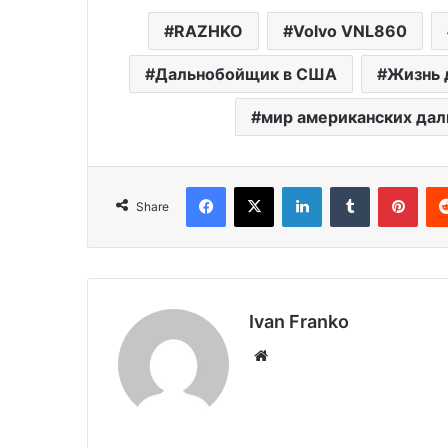
RAZHKO
Volvo VNL860
Дальнобойщик в США
Жизнь 
мир американских да
Facebook
X
LinkedIn
Tumblr
Pint
Share
Ivan Franko
Website