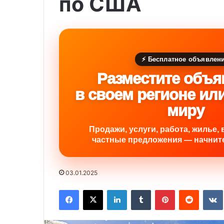
по США
⚡ Бесплатное объявлен
Разместите объя
в своем регионе ил
миру
Продажи, услуги, работа, жилье, 
частные предложения — начните
03.01.2025
Facebook
X
LinkedIn
Tumblr
Pinterest
Reddit