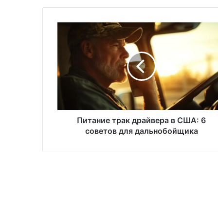
Питание
трак
драйвера
в
США:
6
советов
для
дальнобойщика
Питание трак драйвера в США: 6
советов для дальнобойщика