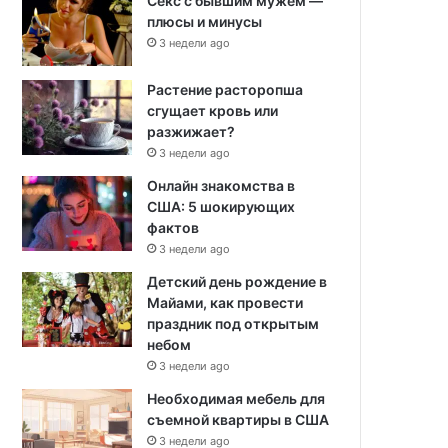
Секс с бывшим мужем —
плюсы и минусы
3 недели ago
Растение расторопша
сгущает кровь или
разжижает?
3 недели ago
Онлайн знакомства в
США: 5 шокирующих
фактов
3 недели ago
Детский день рождение в
Майами, как провести
праздник под открытым
небом
3 недели ago
Необходимая мебель для
съемной квартиры в США
3 недели ago