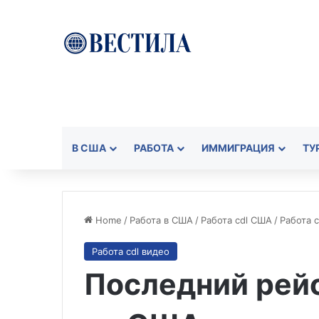
В США
РАБОТА
ИММИГРАЦИЯ
ТУ
Home
/
Работа в США
/
Работа cdl США
/
Работа c
Работа cdl видео
Последний рей