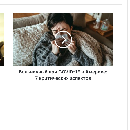
Больничный
при
COVID-
19
в
Америке:
7
критических
аспектов
Больничный при COVID-19 в Америке:
7 критических аспектов