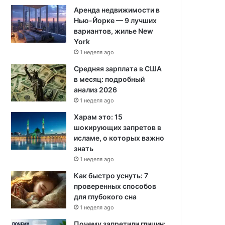
Аренда недвижимости в
Нью-Йорке — 9 лучших
вариантов, жилье New
York
1 неделя ago
Средняя зарплата в США
в месяц: подробный
анализ 2026
1 неделя ago
Харам это: 15
шокирующих запретов в
исламе, о которых важно
знать
1 неделя ago
Как быстро уснуть: 7
проверенных способов
для глубокого сна
1 неделя ago
Почему запретили глицин: