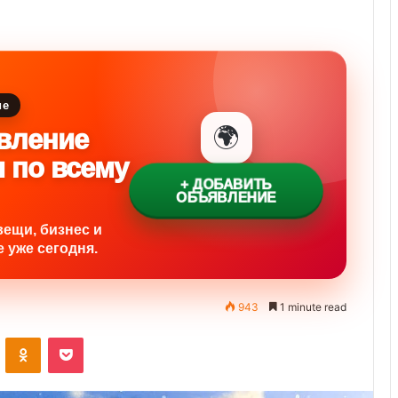
ие
🌍
вление
и по всему
+ ДОБАВИТЬ
ОБЪЯВЛЕНИЕ
вещи, бизнес и
 уже сегодня.
943
1 minute read
VKontakte
Odnoklassniki
Pocket