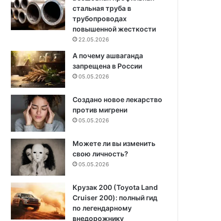
стальная труба в
трубопроводах
повышенной жесткости
22.05.2026
А почему ашваганда
запрещена в России
05.05.2026
Создано новое лекарство
против мигрени
05.05.2026
Можете ли вы изменить
свою личность?
05.05.2026
Крузак 200 (Toyota Land
Cruiser 200): полный гид
по легендарному
внедорожнику