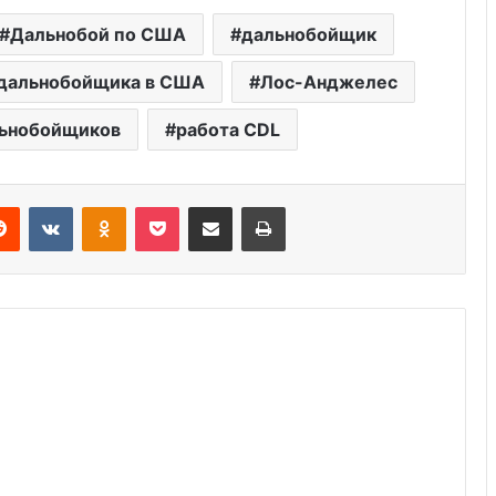
Дальнобой по США
дальнобойщик
дальнобойщика в США
Лос-Анджелес
льнобойщиков
работа CDL
erest
Reddit
VKontakte
Odnoklassniki
Pocket
Share via Email
Print