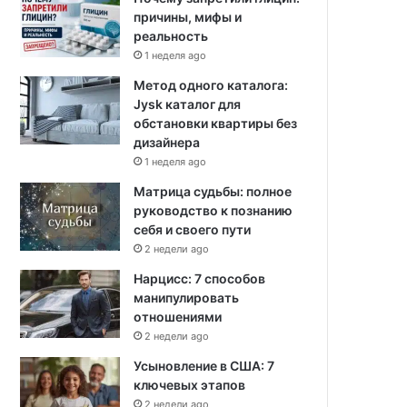
причины, мифы и
реальность
1 неделя ago
Метод одного каталога:
Jysk каталог для
обстановки квартиры без
дизайнера
1 неделя ago
Матрица судьбы: полное
руководство к познанию
себя и своего пути
2 недели ago
Нарцисс: 7 способов
манипулировать
отношениями
2 недели ago
Усыновление в США: 7
ключевых этапов
2 недели ago