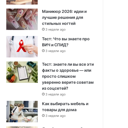
Маникюр 2026: идеи и
лучшие решения для
стильных ногтей
3 недели ago
Тест: Что вы знаете про
ВИЧ и СПИД?
3 недели ago
Тест: знаете ли вы все эти
факты о здоровье — или
просто слишком
уверенно верите советам
из соцсетей?
3 недели ago
Как выбирать мебель и
товары для дома
3 недели ago