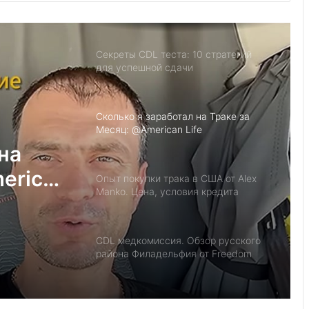
Секреты CDL теста: 10 стратегий
для успешной сдачи
Сколько я заработал на Траке за
Месяц: @American Life
на
erican
Опыт покупки трака в США от Alex
Manko. Цена, условия кредита
CDL медкомиссия. Обзор русского
района Филадельфия от Freedom
isn’t free