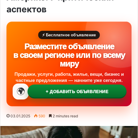
аспектов
⚡ Бесплатное объявление
Разместите объявление
в своем регионе или по всему
миру
Продажи, услуги, работа, жилье, вещи, бизнес и
частные предложения — начните уже сегодня.
🌍
+ ДОБАВИТЬ ОБЪЯВЛЕНИЕ
03.01.2025
590
2 minutes read