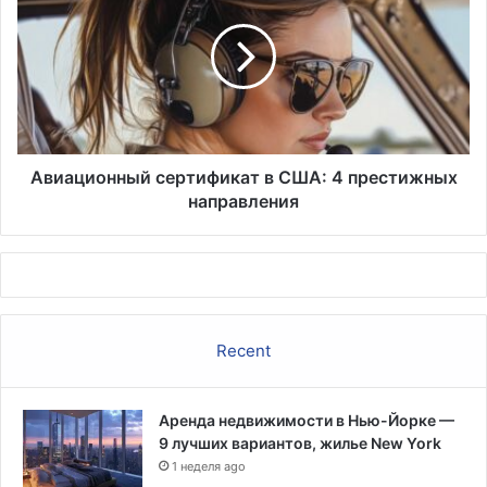
в
США:
4
престижных
направления
Авиационный сертификат в США: 4 престижных
направления
Recent
Аренда недвижимости в Нью-Йорке —
9 лучших вариантов, жилье New York
1 неделя ago