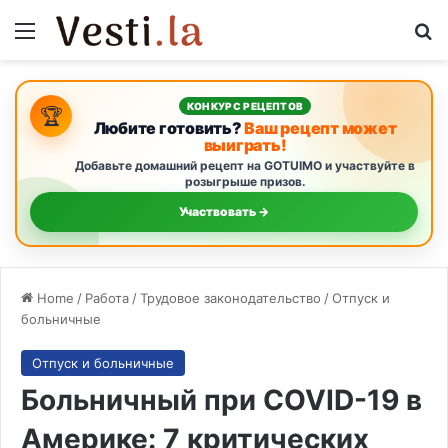
Menu
Se
КОНКУРС РЕЦЕПТОВ
🏆
Любите готовить?
Ваш рецепт может
выиграть!
Добавьте домашний рецепт на GOTUIMO и участвуйте в
розыгрыше призов.
Участвовать →
Home
/
Работа
/
Трудовое законодательство
/
Отпуск и
больничные
Отпуск и больничные
Больничный при COVID-19 в
Америке: 7 критических