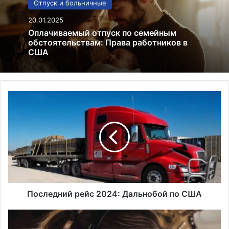
Отпуск и больничные
20.01.2025
Оплачиваемый отпуск по семейным
обстоятельствам: Права работников в
США
Последний
рейс
2024:
Дальнобой
по
США
Последний рейс 2024: Дальнобой по США
Авиационный
сертификат