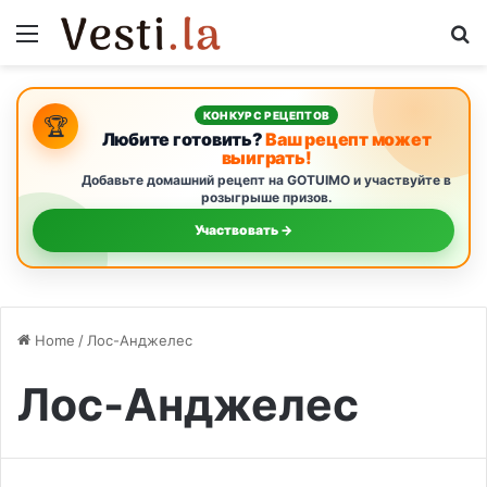
Menu
S
КОНКУРС РЕЦЕПТОВ
🏆
Любите готовить?
Ваш рецепт может
выиграть!
Добавьте домашний рецепт на GOTUIMO и участвуйте в
розыгрыше призов.
Участвовать →
Home
/
Лос-Анджелес
Лос-Анджелес