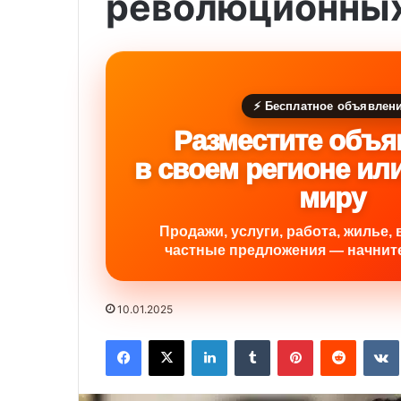
революционных
⚡ Бесплатное объявлен
Разместите объя
в своем регионе ил
миру
Продажи, услуги, работа, жилье, 
частные предложения — начните
10.01.2025
Facebook
X
LinkedIn
Tumblr
Pinterest
Reddit