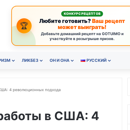
КОНКУРС РЕЦЕПТОВ
Любите готовить?
Ваш рецепт
🏆
может выиграть!
Добавьте домашний рецепт на GOTUIMO и
участвуйте в розыгрыше призов.
РИЗМ
ЛИКБЕЗ
ОН И ОНА
РУССКИЙ
 США: 4 революционных подхода
работы в США: 4