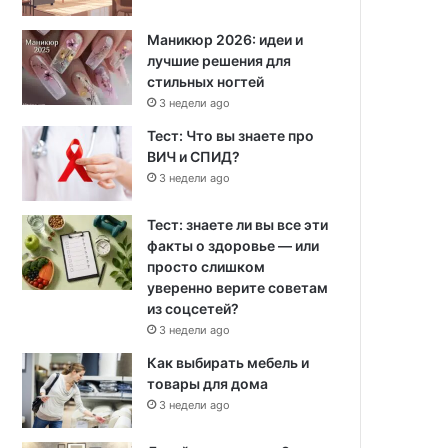
Маникюр 2026: идеи и
лучшие решения для
стильных ногтей
3 недели ago
Тест: Что вы знаете про
ВИЧ и СПИД?
3 недели ago
Тест: знаете ли вы все эти
факты о здоровье — или
просто слишком
уверенно верите советам
из соцсетей?
3 недели ago
Как выбирать мебель и
товары для дома
3 недели ago