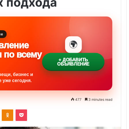
 подхода
ие
🌍
вление
и по всему
+ ДОБАВИТЬ
ОБЪЯВЛЕНИЕ
вещи, бизнес и
 уже сегодня.
477
3 minutes read
VKontakte
Odnoklassniki
Pocket