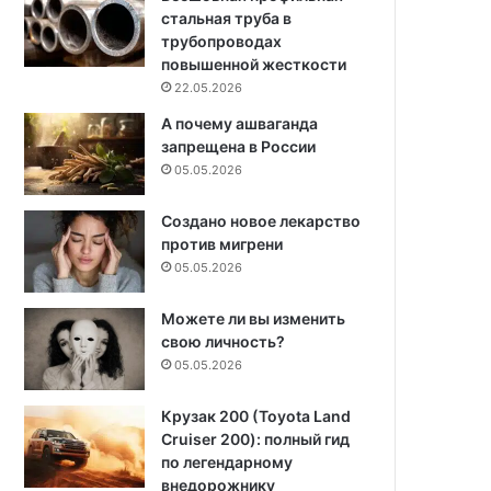
стальная труба в
трубопроводах
повышенной жесткости
22.05.2026
А почему ашваганда
запрещена в России
05.05.2026
Создано новое лекарство
против мигрени
05.05.2026
Можете ли вы изменить
свою личность?
05.05.2026
Крузак 200 (Toyota Land
Cruiser 200): полный гид
по легендарному
внедорожнику