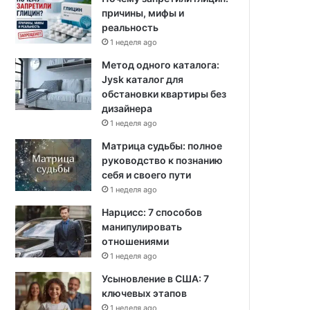
причины, мифы и
реальность
1 неделя ago
Метод одного каталога:
Jysk каталог для
обстановки квартиры без
дизайнера
1 неделя ago
Матрица судьбы: полное
руководство к познанию
себя и своего пути
1 неделя ago
Нарцисс: 7 способов
манипулировать
отношениями
1 неделя ago
Усыновление в США: 7
ключевых этапов
1 неделя ago