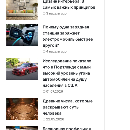
Дизайн интерьера: 8
самых важных принципов
3 недели ago
Почему одна зарядная
станция заряжает
электромобиль быстрее
другой?
4 недели ago
Исследование показало,
что в Портленде самый
высокий уровень угона
автомобилей на душу
населения в США
01.07.2026
Древние числа, которые
раскрывают суть
человека
22.05.2026
Бесшовная профильная