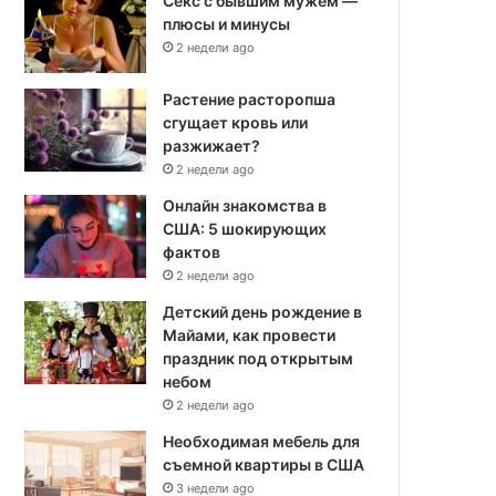
Секс с бывшим мужем —
плюсы и минусы
2 недели ago
Растение расторопша
сгущает кровь или
разжижает?
2 недели ago
Онлайн знакомства в
США: 5 шокирующих
фактов
2 недели ago
Детский день рождение в
Майами, как провести
праздник под открытым
небом
2 недели ago
Необходимая мебель для
съемной квартиры в США
3 недели ago