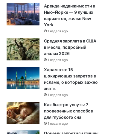
Аренда недвижимости в
Нью-Йорке — 9 лучших
вариантов, жилье New
York
1 неделя ago
Средняя зарплата в США
в месяц: подробный
анализ 2026
1 неделя ago
Харам это: 15
шокирующих запретов в
исламе, о которых важно
знать
1 неделя ago
Как быстро уснуть: 7
проверенных способов
для глубокого сна
1 неделя ago
Почему запретили глицин: