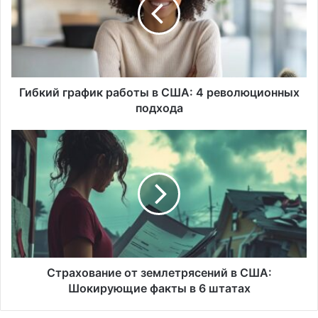
в
США:
4
революционных
подхода
Гибкий график работы в США: 4 революционных
подхода
Страхование
от
землетрясений
в
США:
Шокирующие
факты
в
6
штатах
Страхование от землетрясений в США:
Шокирующие факты в 6 штатах