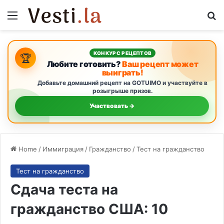
Menu
Se
КОНКУРС РЕЦЕПТОВ
🏆
Любите готовить?
Ваш рецепт может
выиграть!
Добавьте домашний рецепт на GOTUIMO и участвуйте в
розыгрыше призов.
Участвовать →
Home
/
Иммиграция
/
Гражданство
/
Тест на гражданство
Тест на гражданство
Cдача теста на
гражданство США: 10