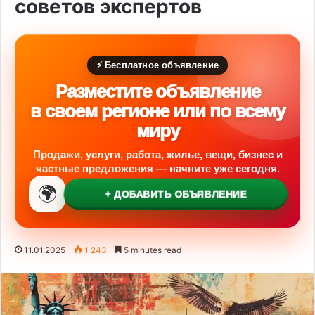
советов экспертов
⚡ Бесплатное объявление
Разместите объявление
в своем регионе или по всему
миру
Продажи, услуги, работа, жилье, вещи, бизнес и
частные предложения — начните уже сегодня.
🌍
+ ДОБАВИТЬ ОБЪЯВЛЕНИЕ
11.01.2025
1 243
5 minutes read