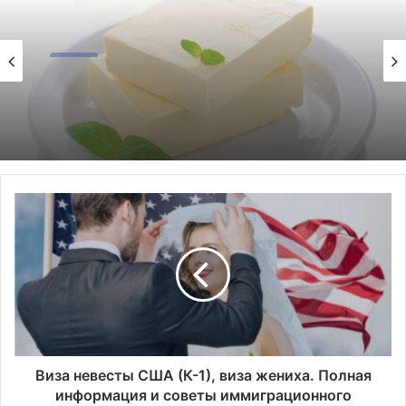
смак
02.05.2026
Что такое ирландское масло? Польза,
вкус, история
Виза
невесты
США
(К-1),
виза
жениха.
Полная
информация
и
советы
Виза невесты США (К-1), виза жениха. Полная
иммиграционного
информация и советы иммиграционного