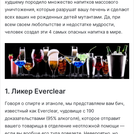
худшему породило множество напитков массового
уничтожения, которые разрушат вашу печень и сделают
всех ваших не рожденных детей мутантами. Да, при
всем своем любопытстве и недостатке мудрости,
человек создал эти 4 самых опасных напитка в мире.
1. Ликер Everclear
Говоря о спирте и этаноле, мы представляем вам бич,
известный как Everclear, чудовище с 190
доказательствами (95% алкоголя), которое отправит
вашего товарища в отделение неотложной помощи —
если вы вообще его туда довезете. Невероятно, но