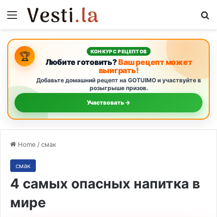
Menu
Se
КОНКУРС РЕЦЕПТОВ
🏆
Любите готовить?
Ваш рецепт может
выиграть!
Добавьте домашний рецепт на GOTUIMO и участвуйте в
розыгрыше призов.
Участвовать →
Home
/
смак
смак
4 самых опасных напитка в
мире