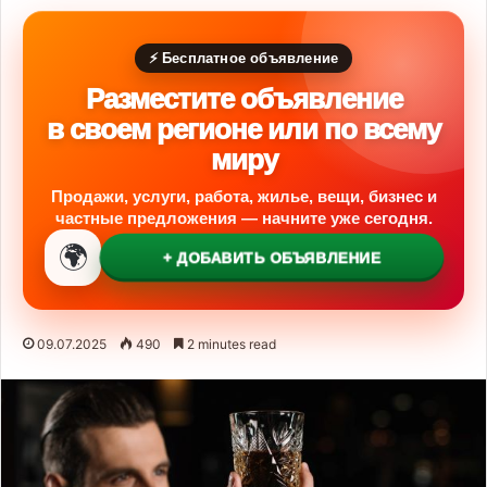
⚡ Бесплатное объявление
Разместите объявление
в своем регионе или по всему
миру
Продажи, услуги, работа, жилье, вещи, бизнес и
частные предложения — начните уже сегодня.
🌍
+ ДОБАВИТЬ ОБЪЯВЛЕНИЕ
09.07.2025
490
2 minutes read