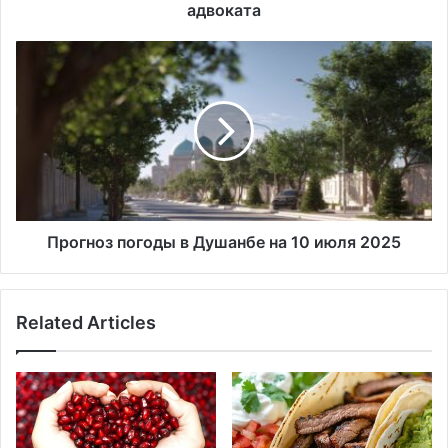
адвоката
адвоката
Прогноз
погоды
в
Душанбе
на
10
июля
2025
Прогноз погоды в Душанбе на 10 июля 2025
Related Articles