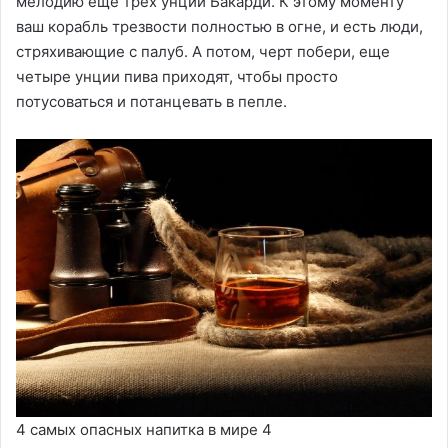
мелодию еще трех унций Бакарди. К этому моменту
ваш корабль трезвости полностью в огне, и есть люди,
стряхивающие с палуб. А потом, черт побери, еще
четыре унции пива приходят, чтобы просто
потусоваться и потанцевать в пепле.
4 самых опасных напитка в мире 4