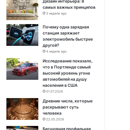
Дизайн интерьера: 8
самых важных принципов
3 недели ago
Почему одна зарядная
станция заряжает
электромобиль быстрее
другой?
4 недели ago
Исследование показало,
что в Портленде самый
высокий уровень угона
автомобилей на душу
населения в США
01.07.2026
Древние числа, которые
раскрывают суть
человека
22.05.2026
Бесшовная профильная