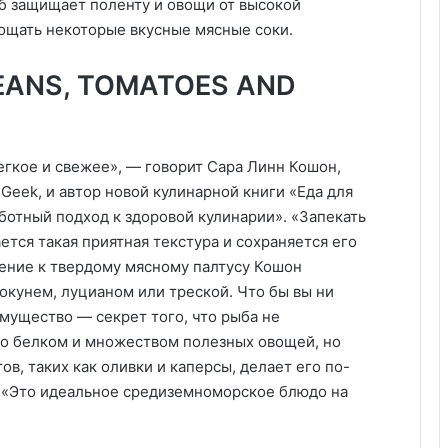
б защищает поленту и овощи от высокой
лощать некоторые вкусные мясные соки.
EANS, TOMATOES AND
легкое и свежее», — говорит Сара Линн Кошон,
 Geek, и автор новой кулинарной книги «Еда для
ботный подход к здоровой кулинарии». «Запекать
ается такая приятная текстура и сохраняется его
нение к твердому мясному палтусу Кошон
окунем, луцианом или треской. Что бы вы ни
мущество — секрет того, что рыба не
но белком и множеством полезных овощей, но
, таких как оливки и каперсы, делает его по-
Дубайский шоколад: 7 вкусов,
которые покоряют мир
 «Это идеальное средиземноморское блюдо на