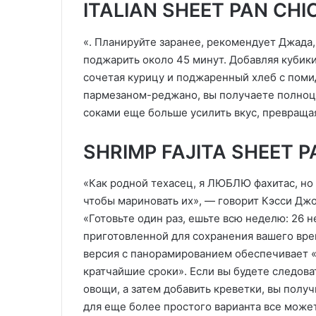
ITALIAN SHEET PAN CHI
«. Планируйте заранее, рекомендует Джада,
поджарить около 45 минут. Добавляя кубики
сочетая курицу и поджаренный хлеб с поми
пармезаном-реджано, вы получаете полноц
соками еще больше усилить вкус, превраща
SHRIMP FAJITA SHEET P
«Как родной техасец, я ЛЮБЛЮ фахитас, но 
чтобы мариновать их», — говорит Кэсси Джой 
«Готовьте один раз, ешьте всю неделю: 26 
приготовленной для сохранения вашего врем
версия с панорамированием обеспечивает «в
кратчайшие сроки». Если вы будете следова
овощи, а затем добавить креветки, вы полу
для еще более простого варианта все может