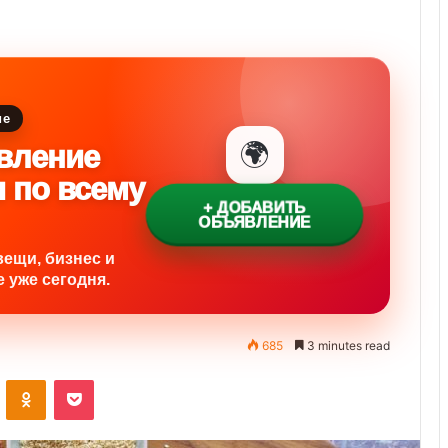
ие
🌍
вление
и по всему
+ ДОБАВИТЬ
ОБЪЯВЛЕНИЕ
вещи, бизнес и
 уже сегодня.
685
3 minutes read
VKontakte
Odnoklassniki
Pocket