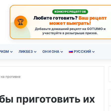
КОНКУРС РЕЦЕПТОВ
Любите готовить?
Ваш рецепт
🏆
может выиграть!
Добавьте домашний рецепт на GOTUIMO и
участвуйте в розыгрыше призов.
РИЗМ
ЛИКБЕЗ
ОН И ОНА
РУССКИЙ
 на противне
обы приготовить их