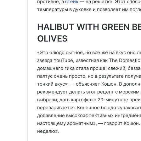
противне, а
стейк
— на решетке. Этот спосо
температуры в духовке и позволяет им пог
HALIBUT WITH GREEN B
OLIVES
«Это блюдо сытное, но все же на вкус оно 
звезда YouTube, известная как The Domestic
домашнего гика стала проще: свежий, безза
палтус очень просто, но в результате получ
тонкий вкус», — объясняет Кошон. В допол
рекомендует делать этот рецепт с морским 
выбрали, дать картофелю 20-минутное преи
переваривается. Конечное блюдо «упакова
добавление высокоэффективных ингредиентов
настоящему ароматным», — говорит Кошон.
неделю».