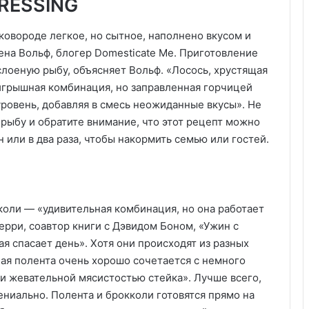
RESSING
сковороде легкое, но сытное, наполнено вкусом и
на Вольф, блогер Domesticate Me. Приготовление
слоеную рыбу, объясняет Вольф. «Лосось, хрустящая
игрышная комбинация, но заправленная горчицей
уровень, добавляя в смесь неожиданные вкусы». Не
рыбу и обратите внимание, что этот рецепт можно
 или в два раза, чтобы накормить семью или гостей.
коли — «удивительная комбинация, но она работает
рри, соавтор книги с Дэвидом Боном, «Ужин с
ая спасает день». Хотя они происходят из разных
ная полента очень хорошо сочетается с немного
 жевательной мясистостью стейка». Лучше всего,
ениально. Полента и брокколи готовятся прямо на