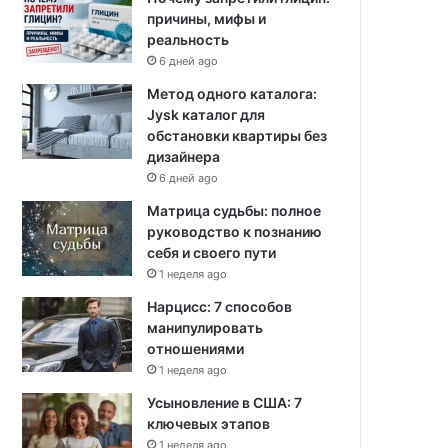
причины, мифы и
реальность
6 дней ago
Метод одного каталога:
Jysk каталог для
обстановки квартиры без
дизайнера
6 дней ago
Матрица судьбы: полное
руководство к познанию
себя и своего пути
1 неделя ago
Нарцисс: 7 способов
манипулировать
отношениями
1 неделя ago
Усыновление в США: 7
ключевых этапов
1 неделя ago