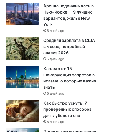
Аренда недвижимости в
Нью-Йорке — 9 лучших
вариантов, жилье New
York
6 дней ago
Средняя зарплата в США
в месяц: подробный
анализ 2026
6 дней ago
Харам это: 15
шокирующих запретов в
исламе, о которых важно
знать
6 дней ago
Как быстро уснуть: 7
проверенных способов
для глубокого сна
6 дней ago
Почему запретили глицин: