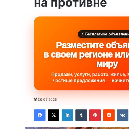
на противне
⚡ Бесплатное объявлен
Разместите объя
в своем регионе ил
миру
Продажи, услуги, работа, жилье, 
частные предложения — начните
30.06.2025
Facebook
X
LinkedIn
Tumblr
Pinterest
Reddit