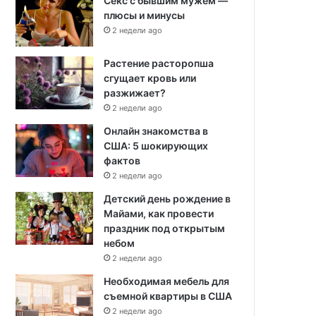
Секс с бывшим мужем —
плюсы и минусы
2 недели ago
Растение расторопша
сгущает кровь или
разжижает?
2 недели ago
Онлайн знакомства в
США: 5 шокирующих
фактов
2 недели ago
Детский день рождение в
Майами, как провести
праздник под открытым
небом
2 недели ago
Необходимая мебель для
съемной квартиры в США
2 недели ago