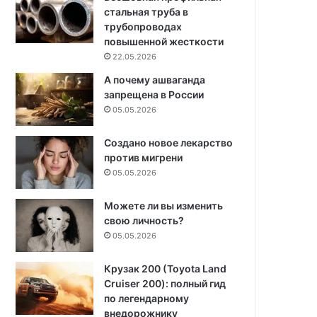
стальная труба в
трубопроводах
повышенной жесткости
22.05.2026
А почему ашваганда
запрещена в России
05.05.2026
Создано новое лекарство
против мигрени
05.05.2026
Можете ли вы изменить
свою личность?
05.05.2026
Крузак 200 (Toyota Land
Cruiser 200): полный гид
по легендарному
внедорожнику