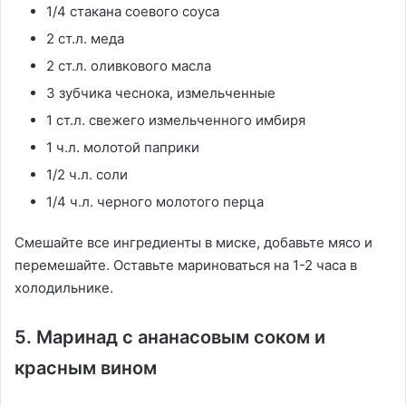
1/4 стакана соевого соуса
2 ст.л. меда
2 ст.л. оливкового масла
3 зубчика чеснока, измельченные
1 ст.л. свежего измельченного имбиря
1 ч.л. молотой паприки
1/2 ч.л. соли
1/4 ч.л. черного молотого перца
Смешайте все ингредиенты в миске, добавьте мясо и
перемешайте. Оставьте мариноваться на 1-2 часа в
холодильнике.
5. Маринад с ананасовым соком и
красным вином