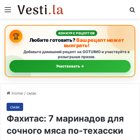
Menu
Se
КОНКУРС РЕЦЕПТОВ
🏆
Любите готовить?
Ваш рецепт может
выиграть!
Добавьте домашний рецепт на GOTUIMO и участвуйте в
розыгрыше призов.
Участвовать →
Home
/
смак
смак
Фахитас: 7 маринадов для
сочного мяса по-техасски