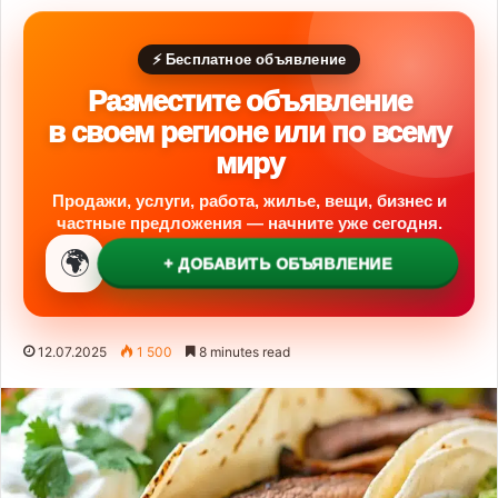
⚡ Бесплатное объявление
Разместите объявление
в своем регионе или по всему
миру
Продажи, услуги, работа, жилье, вещи, бизнес и
частные предложения — начните уже сегодня.
🌍
+ ДОБАВИТЬ ОБЪЯВЛЕНИЕ
12.07.2025
1 500
8 minutes read