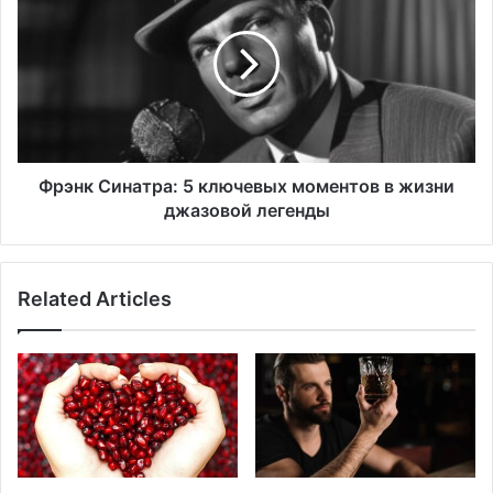
5
ключевых
моментов
в
жизни
джазовой
легенды
Фрэнк Синатра: 5 ключевых моментов в жизни
джазовой легенды
Related Articles