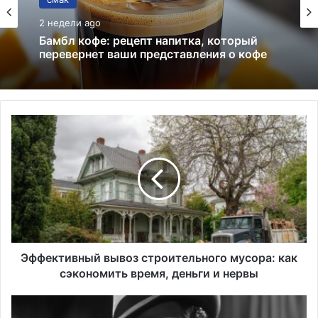
02.05.2026
Что такое ирландское масло? Польза,
вкус, история
Эффективный
вывоз
строительного
мусора:
как
сэкономить
время,
деньги
и
нервы
Эффективный вывоз строительного мусора: как
сэкономить время, деньги и нервы
Фрэнк
Синатра: