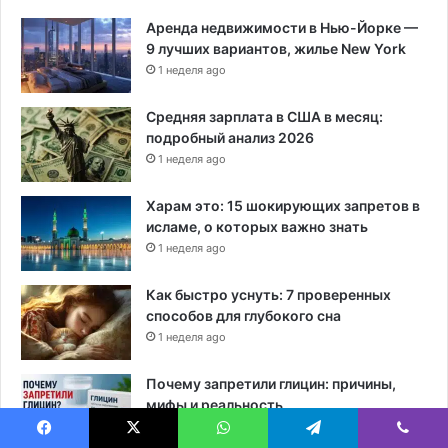
Аренда недвижимости в Нью-Йорке —
9 лучших вариантов, жилье New York
1 неделя ago
Средняя зарплата в США в месяц:
подробный анализ 2026
1 неделя ago
Харам это: 15 шокирующих запретов в
исламе, о которых важно знать
1 неделя ago
Как быстро уснуть: 7 проверенных
способов для глубокого сна
1 неделя ago
Почему запретили глицин: причины,
мифы и реальность
1 неделя ago
Facebook
X
WhatsApp
Telegram
Viber