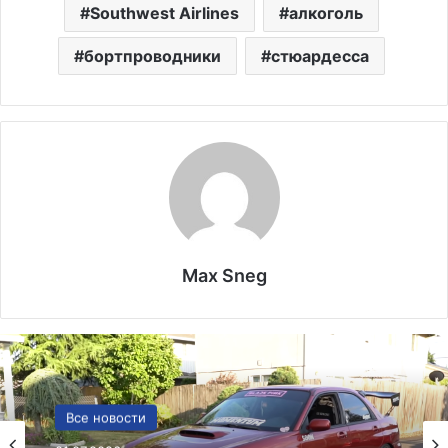
Southwest Airlines
алкоголь
бортпроводники
стюардесса
Max Sneg
США