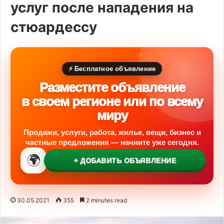
услуг после нападения на
стюардессу
⚡ Бесплатное объявление
Разместите объявление
в своем регионе или по всему
миру
Продажи, услуги, работа, жилье, вещи, бизнес и
частные предложения — начните уже сегодня.
🌍
+ ДОБАВИТЬ ОБЪЯВЛЕНИЕ
30.05.2021
355
2 minutes read