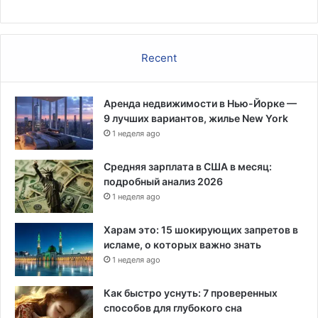
е
у
с
м
т
м
о
Recent
у
в
2
,
Аренда недвижимости в Нью-Йорке —
3
9 лучших вариантов, жилье New York
м
и
1 неделя ago
л
л
Средняя зарплата в США в месяц:
и
подробный анализ 2026
о
1 неделя ago
н
а
Харам это: 15 шокирующих запретов в
д
исламе, о которых важно знать
о
1 неделя ago
л
л
Как быстро уснуть: 7 проверенных
а
способов для глубокого сна
р