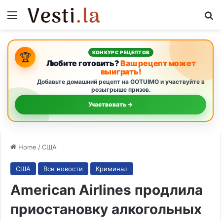
Menu
S
КОНКУРС РЕЦЕПТОВ
🏆
Любите готовить?
Ваш рецепт может
выиграть!
Добавьте домашний рецепт на GOTUIMO и участвуйте в
розыгрыше призов.
Участвовать →
Home
/
США
США
Все новости
Криминал
American Airlines продлила
приостановку алкогольных