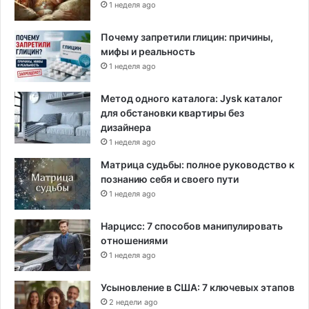
1 неделя ago
о
в
Почему запретили глицин: причины,
мифы и реальность
1 неделя ago
Метод одного каталога: Jysk каталог
для обстановки квартиры без
дизайнера
1 неделя ago
Матрица судьбы: полное руководство к
познанию себя и своего пути
1 неделя ago
Нарцисс: 7 способов манипулировать
отношениями
1 неделя ago
Усыновление в США: 7 ключевых этапов
2 недели ago