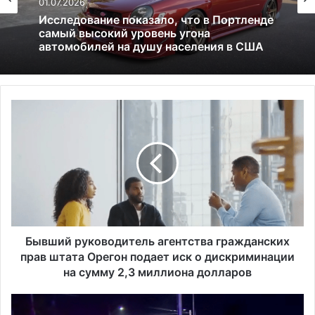
13.06.2025
Америка имеет огромный избыток сыра
Б
ы
в
ш
и
й
р
у
к
о
Бывший руководитель агентства гражданских
в
прав штата Орегон подает иск о дискриминации
о
на сумму 2,3 миллиона долларов
д
и
П
т