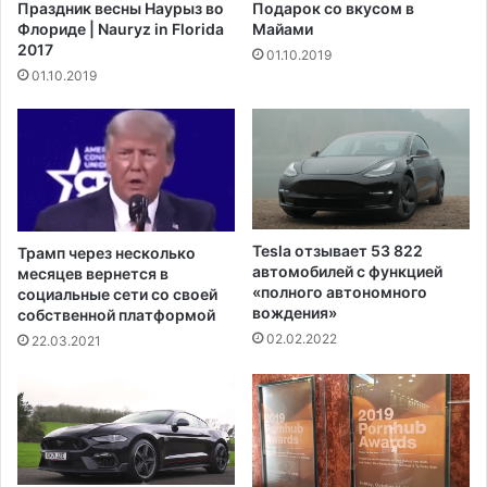
Праздник весны Наурыз во
Подарок со вкусом в
и
с
Флориде | Nauryz in Florida
Майами
х
о
2017
01.10.2019
п
в
01.10.2019
р
у
а
ю
в
п
ш
л
т
я
а
ж
т
н
а
у
Tesla отзывает 53 822
Трамп через несколько
О
ю
автомобилей с функцией
месяцев вернется в
р
в
«полного автономного
социальные сети со своей
е
вождения»
е
собственной платформой
г
ч
02.02.2022
22.03.2021
о
е
н
р
п
и
о
н
д
к
а
у