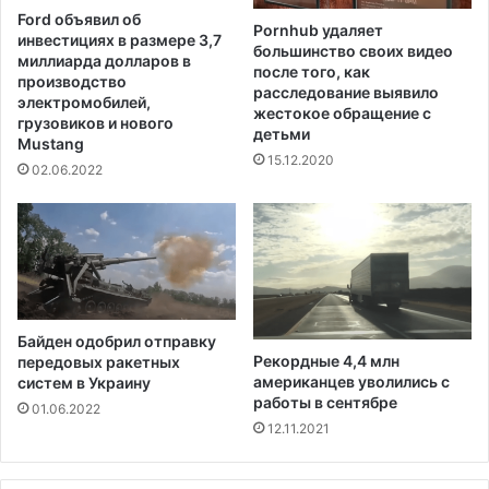
е
н
Ford объявил об
т
Pornhub удаляет
а
инвестициях в размере 3,7
большинство своих видео
и
ф
миллиарда долларов в
после того, как
с
о
производство
расследование выявило
к
н
электромобилей,
жестокое обращение с
о
грузовиков и нового
е
детьми
д
Mustang
с
15.12.2020
и
т
02.06.2022
с
о
к
л
р
к
и
н
м
о
и
в
н
е
Байден одобрил отправку
а
н
Рекордные 4,4 млн
передовых ракетных
ц
и
американцев уволились с
систем в Украину
и
й
работы в сентябре
01.06.2022
и
и
12.11.2021
н
а
а
р
с