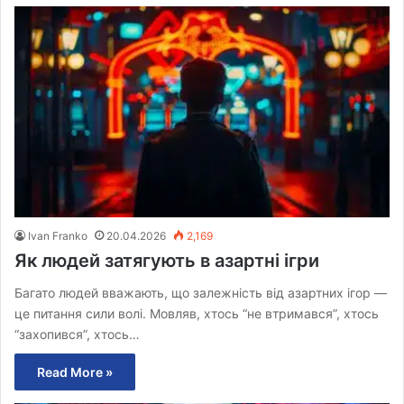
Ivan Franko
20.04.2026
2,169
Як людей затягують в азартні ігри
Багато людей вважають, що залежність від азартних ігор —
це питання сили волі. Мовляв, хтось “не втримався”, хтось
“захопився”, хтось…
Read More »