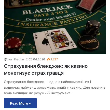
Ivan Franko
25.04.2026
1,837
Страхування блекджек: як казино
монетизує страх гравця
Страхування блекджек — одна з найпоширеніших і
водночас найменш зрозумілих опцій у казино. Для новачків
вона виглядає як розумний інструмент…
Read More »