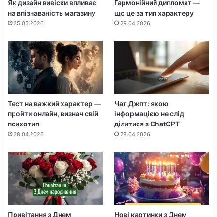
Як дизайн вивіски впливає
Гармонійний дипломат —
на впізнаваність магазину
що це за тип характеру
25.05.2026
29.04.2026
Тест на важкий характер —
Чат Джпт: якою
пройти онлайн, визнач свій
інформацією не слід
психотип
ділитися з ChatGPT
28.04.2026
28.04.2026
Привітання з Днем
Нові картинки з Днем