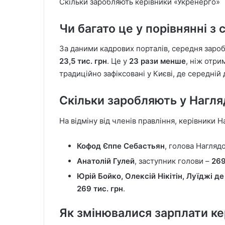
Скільки заробляють керівники «Укренерго»
Чи багато це у порівнянні з
За даними кадрових порталів, середня заробі
23,5 тис. грн
. Це у
23 рази менше
, ніж отри
традиційно зафіксовані у Києві, де середній
Скільки заробляють у Нагля
На відміну від членів правління, керівники
Кофод Єппе Себастьян
, голова Нагляд
Анатолій Гулей
, заступник голови –
269
Юрій Бойко, Олексій Нікітін, Луїджі д
269 тис. грн
.
Як змінювалися зарплати ке