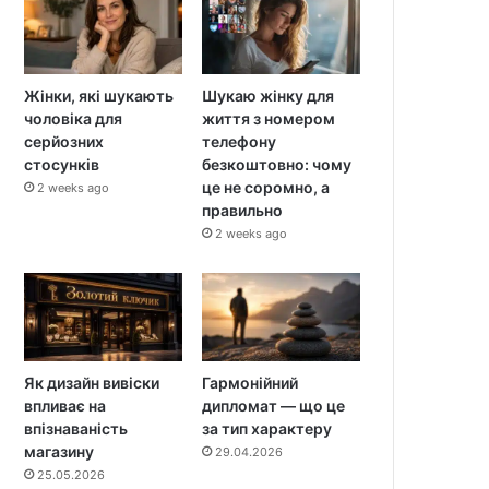
Жінки, які шукають
Шукаю жінку для
чоловіка для
життя з номером
серйозних
телефону
стосунків
безкоштовно: чому
це не соромно, а
2 weeks ago
правильно
2 weeks ago
Як дизайн вивіски
Гармонійний
впливає на
дипломат — що це
впізнаваність
за тип характеру
магазину
29.04.2026
25.05.2026