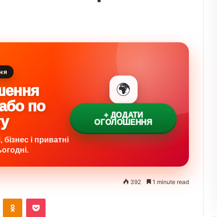
ня
🌍
шення
 або по
+ ДОДАТИ
ту
ОГОЛОШЕННЯ
 бізнес і приватні
огодні.
392
1 minute read
VKontakte
Odnoklassniki
Pocket