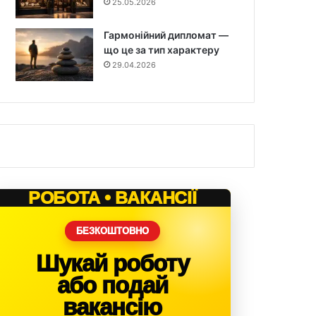
25.05.2026
Гармонійний дипломат —
що це за тип характеру
29.04.2026
РОБОТА • ВАКАНСІЇ
БЕЗКОШТОВНО
Шукай роботу
або подай
вакансію