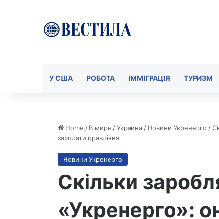
У США
РОБОТА
ІММІГРАЦІЯ
ТУРИЗМ
Home
/
В мире
/
Украина
/
Новини Укренерго
/
Ск
зарплати правління
Новини Укренерго
Скільки заробл
«Укренерго»: о