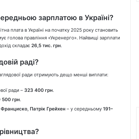
 середньою зарплатою в Україні?
тна плата в Україні на початку 2025 року становить
мує голова правління «Укренерго». Найвищі зарплати
 дохід складає
26,5 тис. грн
.
довій раді?
 Наглядової ради отримують дещо менші виплати:
ової ради –
323 400 грн
.
 500 грн
.
е Франциско, Патрік Грейхен
– у середньому
191–
рівництва?