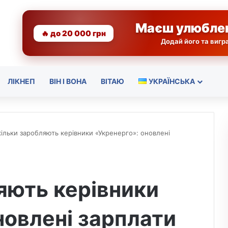
Маєш улюбле
🔥 до 20 000 грн
Додай його та виг
ЛІКНЕП
ВІН І ВОНА
ВІТАЮ
УКРАЇНСЬКА
ільки заробляють керівники «Укренерго»: оновлені
яють керівники
новлені зарплати