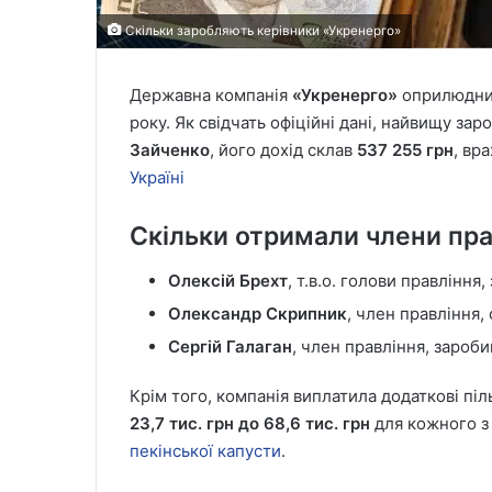
Скільки заробляють керівники «Укренерго»
Державна компанія
«Укренерго»
оприлюднила
року. Як свідчать офіційні дані, найвищу за
Зайченко
, його дохід склав
537 255 грн
, вр
Україні
Скільки отримали члени пр
Олексій Брехт
, т.в.о. голови правління
Олександр Скрипник
, член правління,
Сергій Галаган
, член правління, зароб
Крім того, компанія виплатила додаткові піл
23,7 тис. грн до 68,6 тис. грн
для кожного з 
пекінської капусти
.