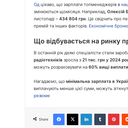
Од
цікаво, що зарплати топменеджерів в
на
змінюються щомісяця. Наприклад,
Олексій 
листопаді –
434 804 грн
. Це свідчить про п
премій та інших факторів.
Економічне брон
Що відбувається на ринку пр
В останній рік деякі спеціалісти стали заро
радіотехніків
зросла з
21 тис. грн у 2024 ро
можуть розраховувати на
60% вищі виплат
Нагадаємо, що
мінімальна зарплата в Украї
виплачують менше цієї суми, можуть зіткнут
резюме
Facebook
X
LinkedIn
Tumblr
Pint
Share