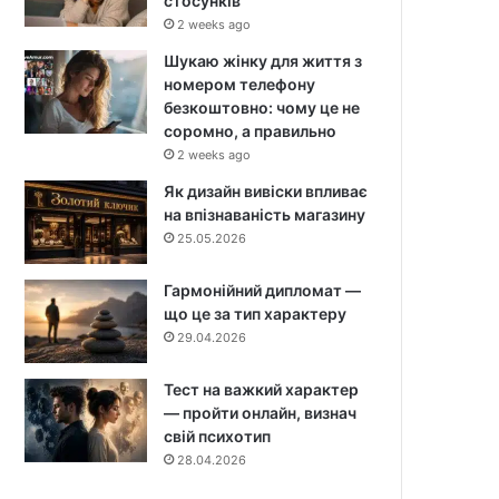
стосунків
2 weeks ago
Шукаю жінку для життя з
номером телефону
безкоштовно: чому це не
соромно, а правильно
2 weeks ago
Як дизайн вивіски впливає
на впізнаваність магазину
25.05.2026
Гармонійний дипломат —
що це за тип характеру
29.04.2026
Тест на важкий характер
— пройти онлайн, визнач
свій психотип
28.04.2026