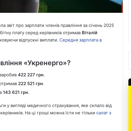
 звіт про зарплати членів правління за січень 2025
робітну плату серед керівників отримав
Віталій
аховуючи відпускні виплати.
Середня зарплата в
авління «Укренерго»?
, заробив
422 227 грн
.
 отримав
222 521 грн
.
ив
143 621 грн
.
ьги у вигляді медичного страхування, яке склало від
керівників. На ці гроші можна їсти не тільки
салат з