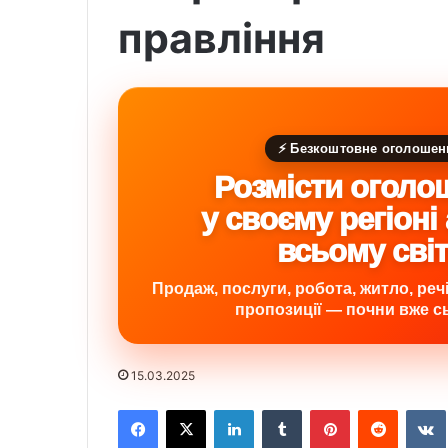
правління
⚡ Безкоштовне оголошен
Розмісти оголо
у своєму регіоні
всьому сві
Продаж, послуги, робота, житло, речі,
пропозиції — почни вже сь
15.03.2025
Facebook
X
LinkedIn
Tumblr
Pinterest
Reddit