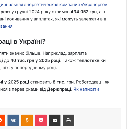
циональная энергетическая компания «Укрэнерго»
Брехт
у грудні 2024 року отримав
434 052 грн
, а в
евні коливання у виплатах, які можуть залежати від
ювання
аці в Україні?
бляти значно більше. Наприклад, зарплата
ці
до
40 тис. грн у 2025 році
. Також
теплотехніки
и
, ніж у попередньому році.
ні у 2025 році
становить
8 тис. грн
. Роботодавці, які
ися з перевірками від
Держпраці
.
Як написати
erest
Reddit
VKontakte
Odnoklassniki
Pocket
Share via Email
Print