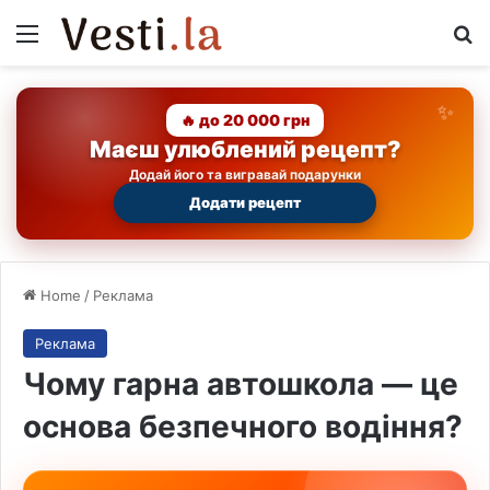
Menu
Se
🔥 до 20 000 грн
Маєш улюблений рецепт?
Додай його та вигравай подарунки
Додати рецепт
Home
/
Реклама
Реклама
Чому гарна автошкола — це
основа безпечного водіння?