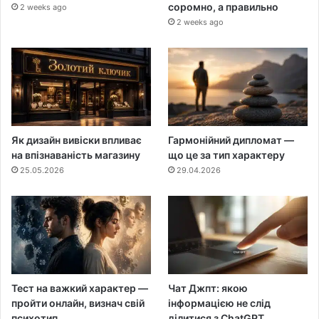
соромно, а правильно
2 weeks ago
2 weeks ago
Як дизайн вивіски впливає
Гармонійний дипломат —
на впізнаваність магазину
що це за тип характеру
25.05.2026
29.04.2026
Тест на важкий характер —
Чат Джпт: якою
пройти онлайн, визнач свій
інформацією не слід
психотип
ділитися з ChatGPT