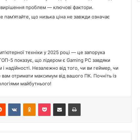
ке вирішення проблем — ключові фактори.
ле пам’ятайте, що низька ціна не завжди означає
п’ютерної техніки у 2025 році — це запорука
ТОП-5 показує, що лідером є Gaming PC завдяки
і надійності. Незалежно від того, чи ви геймер, чи
Дієслово wollen в німецькій мові: як
виражати бажання та наміри
вам отримати максимум від вашого ПК. Почніть із
ологіями майбутнього!
Інтимні девайси для жінок: як
вибрати модель без зайвих сумнівів
erest
Reddit
VKontakte
Odnoklassniki
Pocket
Share via Email
Print
Навіщо підлітку онлайн курси
малювання: ТОП-5 причин