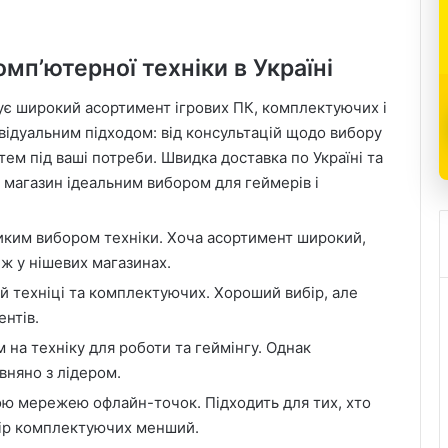
мп’ютерної техніки в Україні
ує широкий асортимент ігрових ПК, комплектуючих і
ивідуальним підходом: від консультацій щодо вибору
ем під ваші потреби. Швидка доставка по Україні та
 магазин ідеальним вибором для геймерів і
иким вибором техніки. Хоча асортимент широкий,
іж у нішевих магазинах.
й техніці та комплектуючих. Хороший вибір, але
ентів.
 на техніку для роботи та геймінгу. Однак
вняно з лідером.
ю мережею офлайн-точок. Підходить для тих, хто
бір комплектуючих менший.