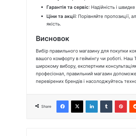
Гарантія та сервіс
: Надійність і швид
Ціни та акції
: Порівняйте пропозиції, а
якість.
Висновок
Вибір правильного магазину для покупки ком
вашого комфорту в геймінгу чи роботі. Наш 
широкому вибору, експертним консультаціям 
професіонал, правильний магазин допоможе 
перевірених брендів і насолоджуйтесь техн
Facebook
X
LinkedIn
Tumblr
Pint
Share