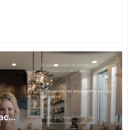
Аеродинамічний сепаратор: коли
повітря робить те, що не під силу
ситам
Який транспорт обрати для
мисливських угідь: ATV vs SSV
Як дизайн вивіски впливає на
впізнаваність магазину
Інструменти, які економлять час під
час шиття
ас
Протипожежна безпека без
формальностей: як зібрати
працюючу систему на об’єкті