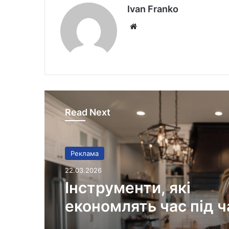
Ivan Franko
Website
Read Next
Реклама
22.03.2026
Інструменти, які
економлять час під ч
шиття