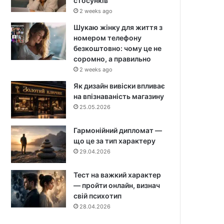
стосунків
2 weeks ago
Шукаю жінку для життя з
номером телефону
безкоштовно: чому це не
соромно, а правильно
2 weeks ago
Як дизайн вивіски впливає
на впізнаваність магазину
25.05.2026
Гармонійний дипломат —
що це за тип характеру
29.04.2026
Тест на важкий характер
— пройти онлайн, визнач
свій психотип
28.04.2026