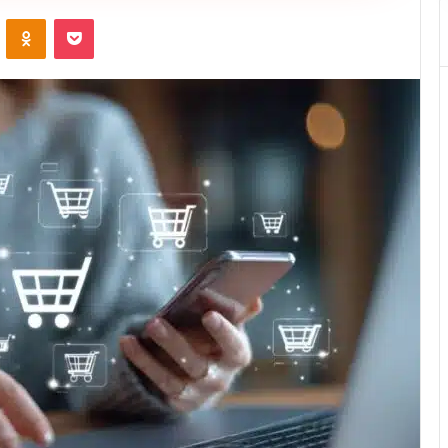
VKontakte
Odnoklassniki
Pocket