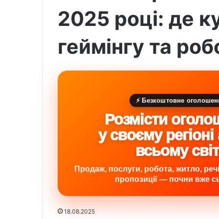
2025 році: де к
геймінгу та роб
⚡ Безкоштовне оголошен
Розмісти оголо
у своєму регіоні
всьому сві
Продаж, послуги, робота, житло, речі,
пропозиції — почни вже сь
18.08.2025