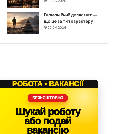
25.05.2026
Гармонійний дипломат —
що це за тип характеру
29.04.2026
РОБОТА • ВАКАНСІЇ
БЕЗКОШТОВНО
Шукай роботу
або подай
вакансію