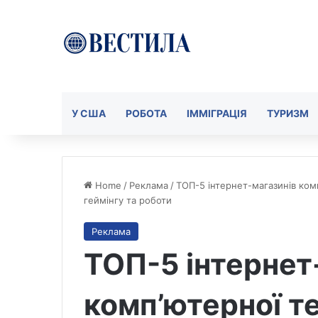
У США
РОБОТА
ІММІГРАЦІЯ
ТУРИЗМ
Home
/
Реклама
/
ТОП-5 інтернет-магазинів комп’
геймінгу та роботи
Реклама
ТОП-5 інтернет
комп’ютерної те