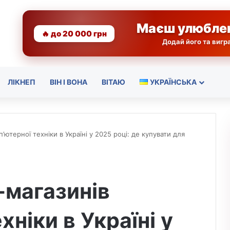
Маєш улюбле
🔥 до 20 000 грн
Додай його та виг
ЛІКНЕП
ВІН І ВОНА
ВІТАЮ
УКРАЇНСЬКА
ютерної техніки в Україні у 2025 році: де купувати для
-магазинів
хніки в Україні у