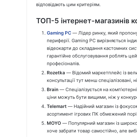
відповідають цим критеріям.
ТОП-5 інтернет-магазинів ко
Gaming PC
— Лідер ринку, який пропон
периферії. Gaming PC вирізняється інд
відеокарти до складання кастомних сист
гарантійне обслуговування роблять цей
професіоналів.
Rozetka
— Відомий маркетплейс із вел
консультації тут менш спеціалізовані, н
Brain
— Спеціалізується на комп’ютерні
ціни можуть бути вищими, ніж у конкур
Telemart
— Надійний магазин із фокусом
асортимент ігрових ПК обмежений порі
MOYO
— Популярний магазин із широко
хоче забрати товар самостійно, але ви