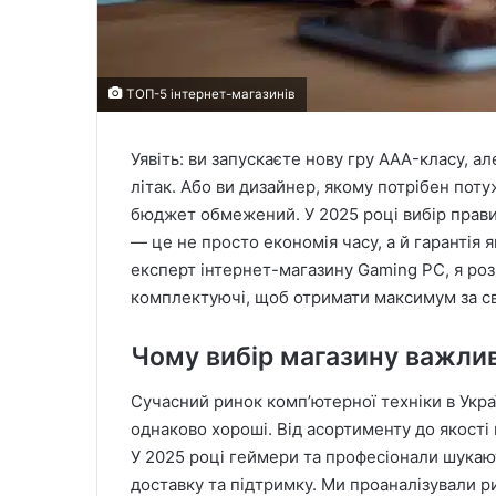
ТОП-5 інтернет-магазинів
Уявіть: ви запускаєте нову гру AAA-класу, ал
літак. Або ви дизайнер, якому потрібен по
бюджет обмежений. У 2025 році вибір прави
— це не просто економія часу, а й гарантія я
експерт інтернет-магазину Gaming PC, я розп
комплектуючі, щоб отримати максимум за св
Чому вибір магазину важли
Сучасний ринок комп’ютерної техніки в Украї
однаково хороші. Від асортименту до якості
У 2025 році геймери та професіонали шукають
доставку та підтримку. Ми проаналізували ри