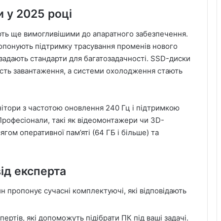
 у 2025 році
ають ще вимогливішими до апаратного забезпечення.
пропонують підтримку трасування променів нового
задають стандарти для багатозадачності. SSD-диски
ість завантаження, а системи охолодження стають
нітори з частотою оновлення 240 Гц і підтримкою
 Професіонали, такі як відеомонтажери чи 3D-
ом оперативної пам’яті (64 ГБ і більше) та
ід експерта
н пропонує сучасні комплектуючі, які відповідають
ертів, які допоможуть підібрати ПК під ваші задачі.