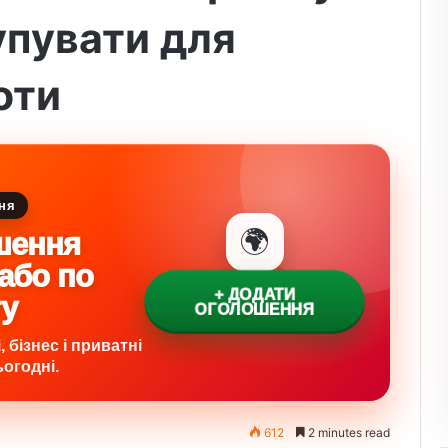
упувати для
оти
ня
🌍
шення
 або по
+ ДОДАТИ
ту
ОГОЛОШЕННЯ
 бізнес і приватні
огодні.
612
2 minutes read