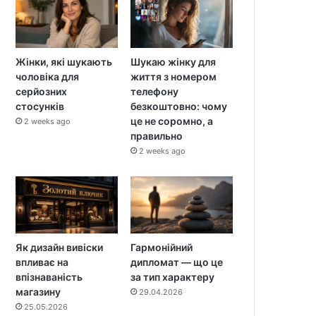
Жінки, які шукають
Шукаю жінку для
чоловіка для
життя з номером
серйозних
телефону
стосунків
безкоштовно: чому
це не соромно, а
2 weeks ago
правильно
2 weeks ago
Як дизайн вивіски
Гармонійний
впливає на
дипломат — що це
впізнаваність
за тип характеру
магазину
29.04.2026
25.05.2026