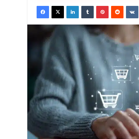
Facebook
X
LinkedIn
Tumblr
Pinterest
Reddit