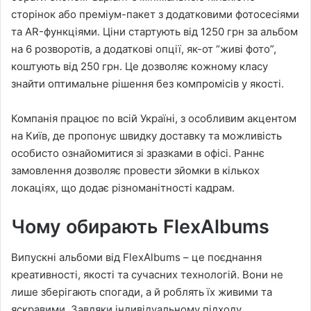
сторінок або преміум-пакет з додатковими фотосесіями
та AR-функціями. Ціни стартують від 1250 грн за альбом
на 6 розворотів, а додаткові опції, як-от “живі фото”,
коштують від 250 грн. Це дозволяє кожному класу
знайти оптимальне рішення без компромісів у якості.
Компанія працює по всій Україні, з особливим акцентом
на Київ, де пропонує швидку доставку та можливість
особисто ознайомитися зі зразками в офісі. Раннє
замовлення дозволяє провести зйомки в кількох
локаціях, що додає різноманітності кадрам.
Чому обирають FlexAlbums
Випускні альбоми від FlexAlbums – це поєднання
креативності, якості та сучасних технологій. Вони не
лише зберігають спогади, а й роблять їх живими та
яскравими. Завдяки індивідуальному підходу,