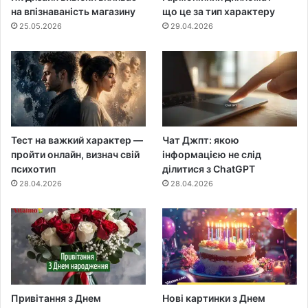
на впізнаваність магазину
що це за тип характеру
25.05.2026
29.04.2026
Тест на важкий характер —
Чат Джпт: якою
пройти онлайн, визнач свій
інформацією не слід
психотип
ділитися з ChatGPT
28.04.2026
28.04.2026
Привітання з Днем
Нові картинки з Днем