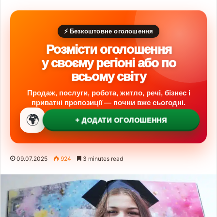
⚡ Безкоштовне оголошення
Розмісти оголошення
у своєму регіоні або по
всьому світу
Продаж, послуги, робота, житло, речі, бізнес і
приватні пропозиції — почни вже сьогодні.
🌍
+ ДОДАТИ ОГОЛОШЕННЯ
09.07.2025
924
3 minutes read