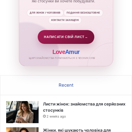
які стосунки ви хочете побудувати.
ДЛЯ ЖІНОК І ЧОЛОВІКІВ
ПОДАННЯ БЕЗКОШТОВНЕ
КОНТАКТИ ЗАХИЩЕНІ
НАПИСАТИ СВІЙ ЛИСТ
→
Love
Amur
ЩИРІ ЗНАЙОМСТВА ПОЧИНАЮТЬСЯ З ЧЕСНИХ СЛІВ
Recent
Листи жінок: знайомства для серйозних
стосунків
2 weeks ago
Жінки, які шукають чоловіка для