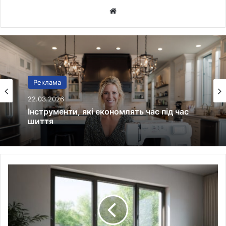
Website
Реклама
20.03.2026
Протипожежна безпека без
формальностей: як зібрати працюючу
систему на об’єкті
Алюмінієві
вікна:
сучасне
рішення
для
вашого