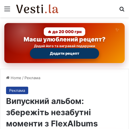
Menu
Se
🔥 до 20 000 грн
Маєш улюблений рецепт?
Додай його та вигравай подарунки
Додати рецепт
Home
/
Реклама
Реклама
Випускний альбом:
збережіть незабутні
моменти з FlexAlbums