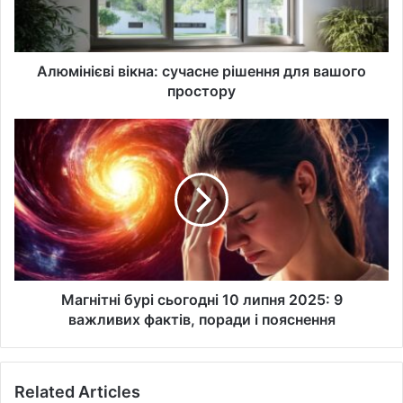
простору
Алюмінієві вікна: сучасне рішення для вашого
простору
Магнітні
бурі
сьогодні
10
липня
2025:
9
важливих
фактів,
поради
Магнітні бурі сьогодні 10 липня 2025: 9
і
важливих фактів, поради і пояснення
пояснення
Related Articles