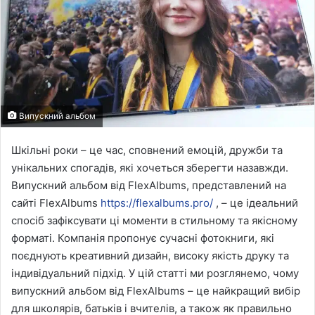
Випускний альбом
Шкільні роки – це час, сповнений емоцій, дружби та
унікальних спогадів, які хочеться зберегти назавжди.
Випускний альбом від FlexAlbums, представлений на
сайті FlexAlbums
https://flexalbums.pro/
, – це ідеальний
спосіб зафіксувати ці моменти в стильному та якісному
форматі. Компанія пропонує сучасні фотокниги, які
поєднують креативний дизайн, високу якість друку та
індивідуальний підхід. У цій статті ми розглянемо, чому
випускний альбом від FlexAlbums – це найкращий вибір
для школярів, батьків і вчителів, а також як правильно