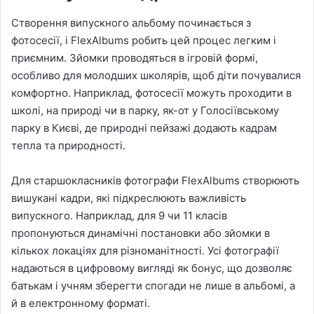
Створення випускного альбому починається з
фотосесії, і FlexAlbums робить цей процес легким і
приємним. Зйомки проводяться в ігровій формі,
особливо для молодших школярів, щоб діти почувалися
комфортно. Наприклад, фотосесії можуть проходити в
школі, на природі чи в парку, як-от у Голосіївському
парку в Києві, де природні пейзажі додають кадрам
тепла та природності.
Для старшокласників фотографи FlexAlbums створюють
вишукані кадри, які підкреслюють важливість
випускного. Наприклад, для 9 чи 11 класів
пропонуються динамічні постановки або зйомки в
кількох локаціях для різноманітності. Усі фотографії
надаються в цифровому вигляді як бонус, що дозволяє
батькам і учням зберегти спогади не лише в альбомі, а
й в електронному форматі.