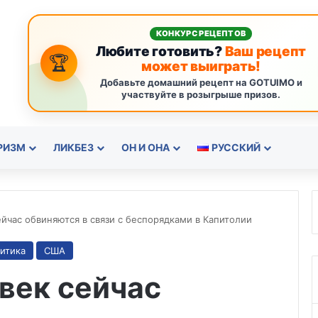
КОНКУРС РЕЦЕПТОВ
Любите готовить?
Ваш рецепт
🏆
может выиграть!
Добавьте домашний рецепт на GOTUIMO и
участвуйте в розыгрыше призов.
РИЗМ
ЛИКБЕЗ
ОН И ОНА
РУССКИЙ
йчас обвиняются в связи с беспорядками в Капитолии
итика
США
век сейчас