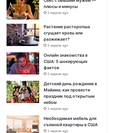
Секс с бывшим мужем —
плюсы и минусы
3 недели ago
Растение расторопша
сгущает кровь или
разжижает?
3 недели ago
Онлайн знакомства в
США: 5 шокирующих
фактов
3 недели ago
Детский день рождение в
Майами, как провести
праздник под открытым
небом
3 недели ago
Необходимая мебель для
съемной квартиры в США
3 недели ago