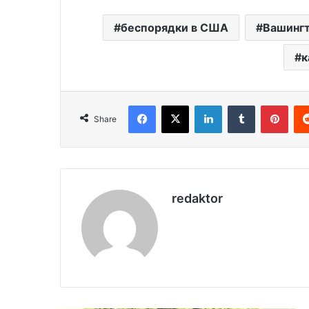
беспорядки в США
Вашинг
к
Facebook
X
LinkedIn
Tumblr
Pinterest
Share
redaktor