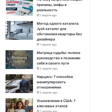
причины, мифы и
реальность
1 неделя ago
Метод одного каталога:
Jysk каталог для
обстановки квартиры без
дизайнера
1 неделя ago
Матрица судьбы: полное
руководство к познанию
себя и своего пути
2 недели ago
Нарцисс: 7 способов
манипулировать
отношениями
2 недели ago
Усыновление в США: 7
ключевых этапов
2 недели ago