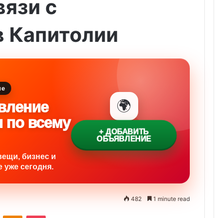
вязи с
в Капитолии
ие
🌍
вление
и по всему
+ ДОБАВИТЬ
ОБЪЯВЛЕНИЕ
вещи, бизнес и
 уже сегодня.
482
1 minute read
ontakte
Odnoklassniki
Pocket