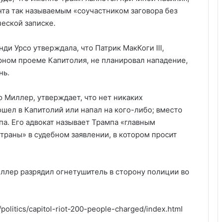
та так называемым «соучастником заговора без
еской записке.
нди Урсо утверждала, что Патрик МакКоги III,
рном проеме Капитолия, не планировал нападение,
нь.
 Миллер, утверждает, что нет никаких
ошел в Капитолий или напал на кого-либо; вместо
па. Его адвокат называет Трампа «главным
траны» в судебном заявлении, в котором просит
иллер разрядил огнетушитель в сторону полиции во
politics/capitol-riot-200-people-charged/index.html