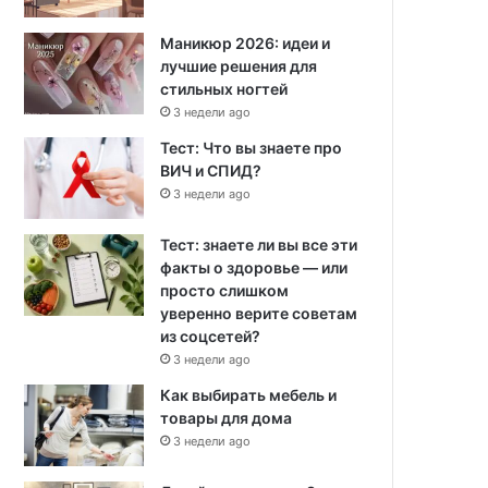
Маникюр 2026: идеи и
лучшие решения для
стильных ногтей
3 недели ago
Тест: Что вы знаете про
ВИЧ и СПИД?
3 недели ago
Тест: знаете ли вы все эти
факты о здоровье — или
просто слишком
уверенно верите советам
из соцсетей?
3 недели ago
Как выбирать мебель и
товары для дома
3 недели ago