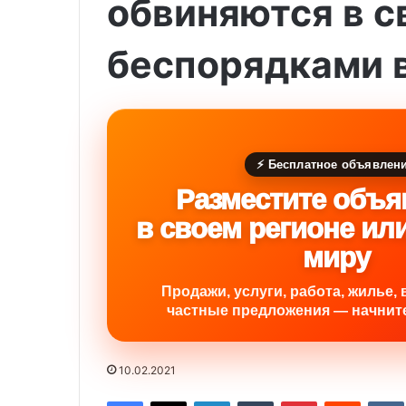
обвиняются в с
беспорядками 
⚡ Бесплатное объявлен
Разместите объя
в своем регионе ил
миру
Продажи, услуги, работа, жилье, 
частные предложения — начните
10.02.2021
Facebook
X
LinkedIn
Tumblr
Pinterest
Reddit
VK