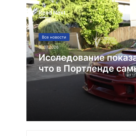
Read Next
Все новости
01.07.2026
Исследование показ
что в Портленде са
высокий уровень уго
автомобилей на душ
населения в США