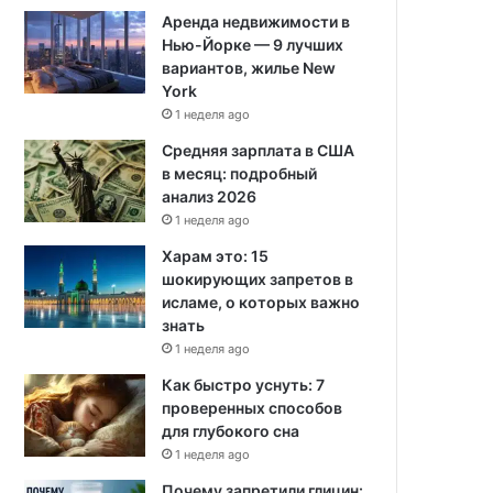
Аренда недвижимости в
Нью-Йорке — 9 лучших
вариантов, жилье New
York
1 неделя ago
Средняя зарплата в США
в месяц: подробный
анализ 2026
1 неделя ago
Харам это: 15
шокирующих запретов в
исламе, о которых важно
знать
1 неделя ago
Как быстро уснуть: 7
проверенных способов
для глубокого сна
1 неделя ago
Почему запретили глицин: