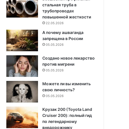
стальная труба в
трубопроводах
повышенной жесткости
22.05.2026
А почему ашваганда
запрещена в России
05.05.2026
Создано новое лекарство
против мигрени
05.05.2026
Можете ли вы изменить
свою личность?
05.05.2026
Крузак 200 (Toyota Land
Cruiser 200): полный гид
по легендарному
внедорожнику