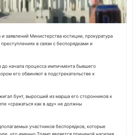
 и заявлений Министерства юстиции, прокуратура
 преступлениях в связи с беспорядками и
ов до начала процесса импичмента бывшего
тором его обвиняют в подстрекательстве к
жигал бунт, выросший из марша его сторонников к
лпе «сражаться как в аду» не должны
едполагаемых участников беспорядков, которые
суде, что именно Трамп является причиной насилия,