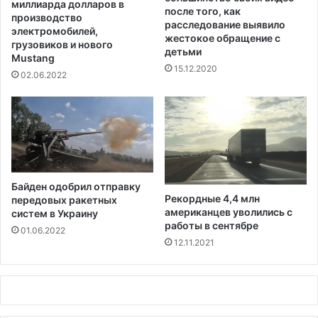
миллиарда долларов в
после того, как
и
н
производство
расследование выявило
я
а
электромобилей,
жестокое обращение с
з
грузовиков и нового
л
детьми
а
Mustang
и
15.12.2020
д
т
02.06.2022
е
и
р
к
ж
а
л
а
9
Байден одобрил отправку
с
Рекордные 4,4 млн
передовых ракетных
т
американцев уволились с
систем в Украину
у
работы в сентябре
01.06.2022
д
12.11.2021
е
н
т
о
в