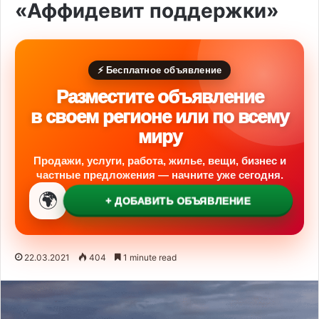
«Аффидевит поддержки»
⚡ Бесплатное объявление
Разместите объявление
в своем регионе или по всему
миру
Продажи, услуги, работа, жилье, вещи, бизнес и
частные предложения — начните уже сегодня.
🌍
+ ДОБАВИТЬ ОБЪЯВЛЕНИЕ
22.03.2021
404
1 minute read