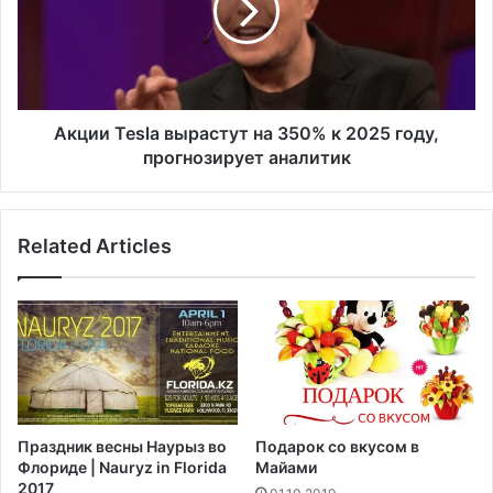
р
и
с
T
и
e
т
s
е
l
т
a
Акции Tesla вырастут на 350% к 2025 году,
т
в
прогнозирует аналитик
р
ы
е
р
б
а
у
Related Articles
с
е
т
т
у
о
т
т
н
в
а
е
3
т
5
ы
0
Праздник весны Наурыз во
Подарок со вкусом в
п
%
Флориде | Nauryz in Florida
Майами
о
к
2017