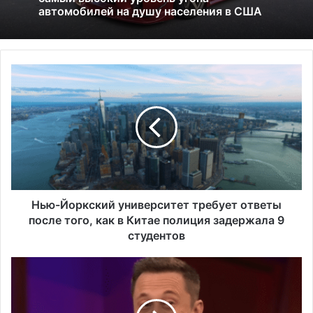
Америка имеет огромный избыток сыра
Н
Исследование показало, что в Портленде
самый высокий уровень угона
ь
автомобилей на душу населения в США
ю
-
Й
о
р
к
с
к
Нью-Йоркский университет требует ответы
и
после того, как в Китае полиция задержала 9
й
студентов
у
н
А
и
к
в
ц
е
и