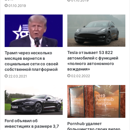
01.10.2019
с
2
01.10.2019
л
0
е
2
т
5
о
г
г
о
о
д
,
у
к
,
Tesla отзывает 53 822
Трамп через несколько
а
п
автомобилей с функцией
месяцев вернется в
к
р
«полного автономного
социальные сети со своей
в
вождения»
о
собственной платформой
К
г
02.02.2022
22.03.2021
и
н
т
о
а
з
е
и
п
р
о
у
л
е
Ford объявил об
и
Pornhub удаляет
т
инвестициях в размере 3,7
большинство своих видео
ц
а