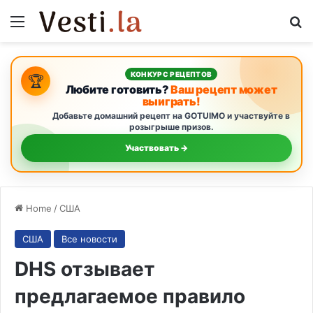
Menu
S
КОНКУРС РЕЦЕПТОВ
🏆
Любите готовить?
Ваш рецепт может
выиграть!
Добавьте домашний рецепт на GOTUIMO и участвуйте в
розыгрыше призов.
Участвовать →
Home
/
США
США
Все новости
DHS отзывает
предлагаемое правило