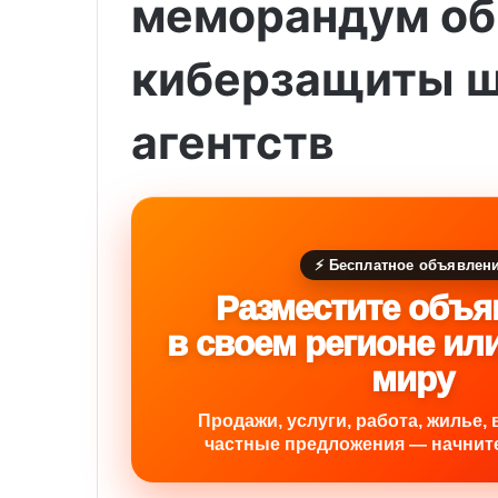
меморандум об
киберзащиты ш
агентств
⚡ Бесплатное объявлен
Разместите объя
в своем регионе ил
миру
Продажи, услуги, работа, жилье, 
частные предложения — начните