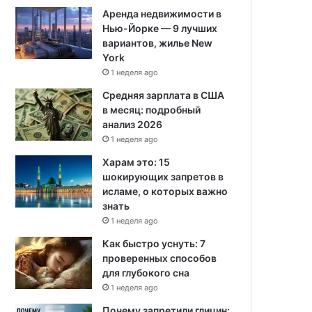
Аренда недвижимости в
Нью-Йорке — 9 лучших
вариантов, жилье New
York
1 неделя ago
Средняя зарплата в США
в месяц: подробный
анализ 2026
1 неделя ago
Харам это: 15
шокирующих запретов в
исламе, о которых важно
знать
1 неделя ago
Как быстро уснуть: 7
проверенных способов
для глубокого сна
1 неделя ago
Почему запретили глицин: