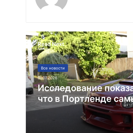
Read Next
Все новости
01.07.2026
Исследование показ
что в Портленде са
высокий уровень уго
автомобилей на душ
населения в США