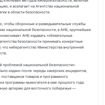
яд ключевых методов кибербезопасности, включая
ию, и возлагает на Агентство национальной
атки в области безопасности.
о, чтобы оборонные и разведывательные службы
мах национальной безопасности, в АНБ, крупнейшее
лномочивает АНБ издавать «обязательные
 агентства безопасности принимать конкретные
у, что киберагентство Министерства внутренней
ств.
ой проблемой национальной безопасности».
 было издано после череды хакерских инцидентов,
 поставщиков товаров и программного
ака программы-вымогателя в мае прошлого года
ливную артерию для восточного побережья —