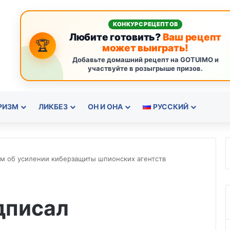
КОНКУРС РЕЦЕПТОВ
Любите готовить?
Ваш рецепт
🏆
может выиграть!
Добавьте домашний рецепт на GOTUIMO и
участвуйте в розыгрыше призов.
РИЗМ
ЛИКБЕЗ
ОН И ОНА
РУССКИЙ
м об усилении киберзащиты шпионских агентств
дписал