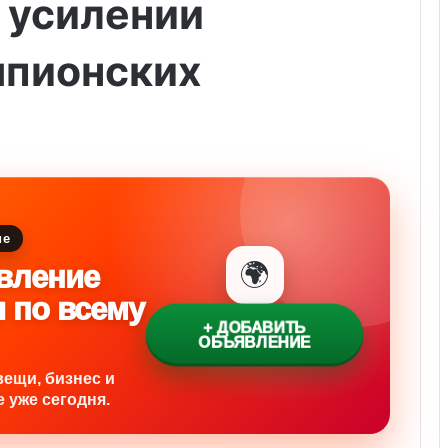
 усилении
пионских
ие
🌍
вление
и по всему
+ ДОБАВИТЬ
ОБЪЯВЛЕНИЕ
вещи, бизнес и
 уже сегодня.