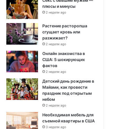
Секс с бывшим мужем —
плюсы и минусы
2 недели ago
Растение расторопша
сгущает кровь или
разжижает?
2 недели ago
Онлайн знакомства в
США: 5 шокирующих
фактов
2 недели ago
Детский день рождение в
Майами, как провести
праздник под открытым
небом
2 недели ago
Необходимая мебель для
съемной квартиры в США
3 недели ago