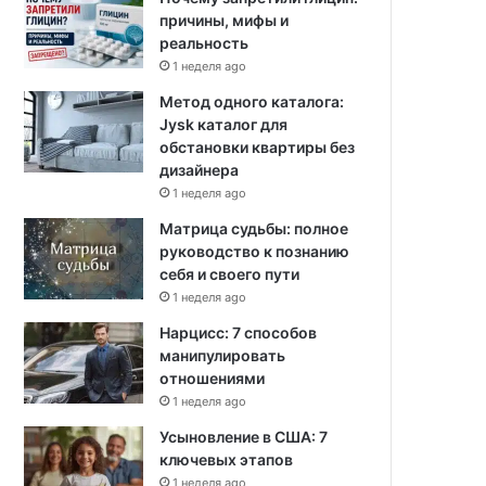
причины, мифы и
реальность
1 неделя ago
Метод одного каталога:
Jysk каталог для
обстановки квартиры без
дизайнера
1 неделя ago
Матрица судьбы: полное
руководство к познанию
себя и своего пути
1 неделя ago
Нарцисс: 7 способов
манипулировать
отношениями
1 неделя ago
Усыновление в США: 7
ключевых этапов
1 неделя ago