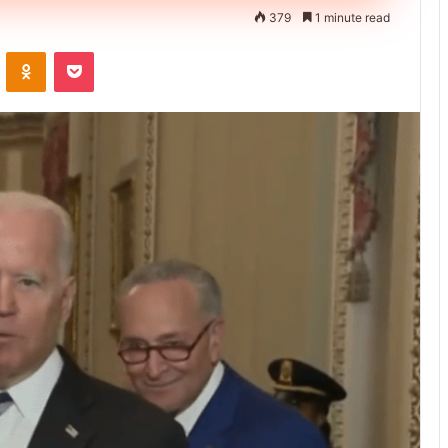
379
1 minute read
ontakte
Odnoklassniki
Pocket