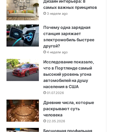
Дизайн интерьера: 8
самых важных принципов
3 недели ago
Почему одна зарядная
станция заряжает
электромобиль быстрее
другой?
4 недели ago
Исследование показало,
что в Портленде самый
высокий уровень угона
автомобилей на душу
населения в США
01.07.2026
Древние числа, которые
раскрывают суть
человека
22.05.2026
Бесшовная профильная