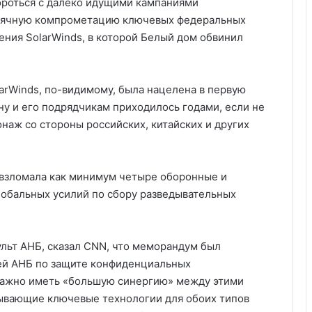
роться с далеко идущими кампаниями
сячную компрометацию ключевых федеральных
ния SolarWinds, в которой Белый дом обвинил
larWinds, по-видимому, была нацелена в первую
ну и его подрядчикам приходилось годами, если не
наж со стороны российских, китайских и других
 взломала как минимум четыре оборонные и
лобальных усилий по сбору разведывательных
льт АНБ, сказал CNN, что меморандум был
ей АНБ по защите конфиденциальных
 важно иметь «большую синергию» между этими
тывающие ключевые технологии для обоих типов