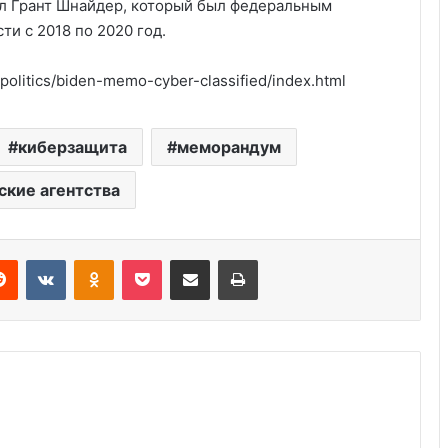
азал Грант Шнайдер, который был федеральным
и с 2018 по 2020 год.
/politics/biden-memo-cyber-classified/index.html
Америка имеет огромный избыток
киберзащита
меморандум
сыра
ские агентства
Удивительные факты о Флориде
Reddit
VKontakte
Odnoklassniki
Pocket
Share via Email
Print
Роль политических партий в
выборах США: 8 ключевых фактов
Пляжный домик в Северной
Каролине, где Билл Гейтс и его
бывшая девушка Энн Уинблад