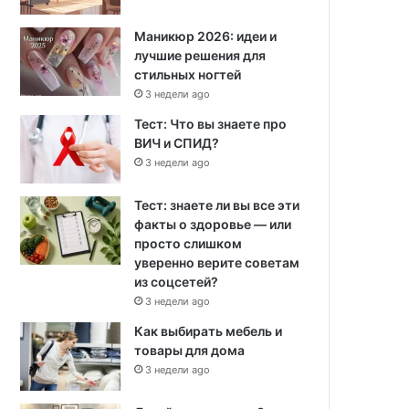
Маникюр 2026: идеи и
лучшие решения для
стильных ногтей
3 недели ago
Тест: Что вы знаете про
ВИЧ и СПИД?
3 недели ago
Тест: знаете ли вы все эти
факты о здоровье — или
просто слишком
уверенно верите советам
из соцсетей?
3 недели ago
Как выбирать мебель и
товары для дома
3 недели ago