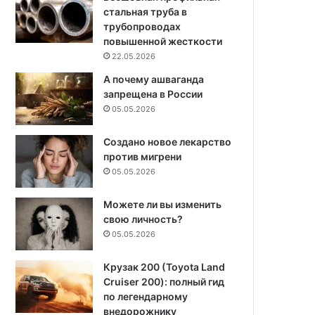
стальная труба в
трубопроводах
повышенной жесткости
22.05.2026
А почему ашваганда
запрещена в России
05.05.2026
Создано новое лекарство
против мигрени
05.05.2026
Можете ли вы изменить
свою личность?
05.05.2026
Крузак 200 (Toyota Land
Cruiser 200): полный гид
по легендарному
внедорожнику