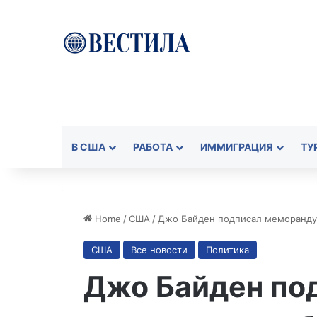
В США
РАБОТА
ИММИГРАЦИЯ
ТУ
Home
/
США
/
Джо Байден подписал меморанду
США
Все новости
Политика
Джо Байден по