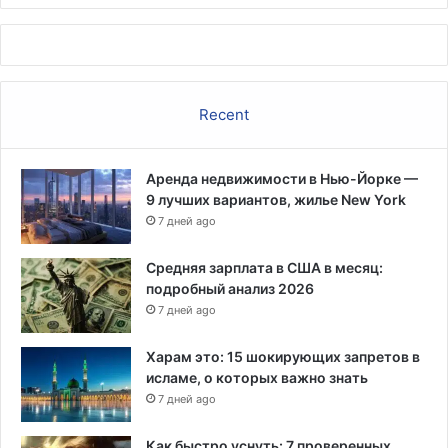
н
а
п
о
д
д
Recent
е
р
ж
Аренда недвижимости в Нью-Йорке —
к
9 лучших вариантов, жилье New York
у
7 дней ago
ж
е
Средняя зарплата в США в месяц:
н
подробный анализ 2026
щ
7 дней ago
и
н
Харам это: 15 шокирующих запретов в
исламе, о которых важно знать
7 дней ago
Как быстро уснуть: 7 проверенных