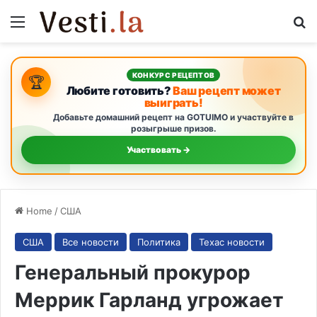
Menu
S
КОНКУРС РЕЦЕПТОВ
🏆
Любите готовить?
Ваш рецепт может
выиграть!
Добавьте домашний рецепт на GOTUIMO и участвуйте в
розыгрыше призов.
Участвовать →
Home
/
США
США
Все новости
Политика
Техас новости
Генеральный прокурор
Меррик Гарланд угрожает