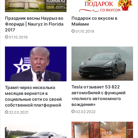
а
е
ф
д
г
Праздник весны Наурыз во
Подарок со вкусом в
и
а
Флориде | Nauryz in Florida
Майами
н
н
2017
01.10.2019
и
ц
01.10.2019
л
ы
и
п
с
р
ь
и
,
б
ч
ы
т
в
о
а
Tesla отзывает 53 822
Трамп через несколько
б
ю
автомобилей с функцией
месяцев вернется в
ы
т
«полного автономного
социальные сети со своей
в
вождения»
в
собственной платформой
ы
С
02.02.2022
22.03.2021
д
Ш
е
А
л
и