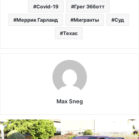
Covid-19
Грег Эбботт
Меррик Гарланд
Мигранты
Суд
Техас
Max Sneg