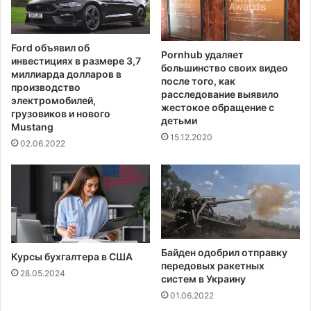
т
ь
4
Ford объявил об
0
Pornhub удаляет
инвестициях в размере 3,7
большинство своих видео
м
миллиарда долларов в
после того, как
и
производство
расследование выявило
л
электромобилей,
жестокое обращение с
л
грузовиков и нового
детьми
и
Mustang
15.12.2020
о
02.06.2022
н
о
в
д
о
л
л
Байден одобрил отправку
Курсы бухгалтера в США
а
передовых ракетных
р
28.05.2024
систем в Украину
о
01.06.2022
в