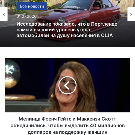
Политика
24.06.2025
Россия больше не получит американских
льгот: что это значит и к чему приведёт
М
е
л
и
н
д
а
Ф
р
е
Мелинда Френч Гейтс и Маккензи Скотт
н
объединились, чтобы выделить 40 миллионов
ч
долларов на поддержку женщин