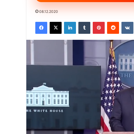
08.12.2020
Facebook
X
LinkedIn
Tumblr
Pinterest
Reddit
VK