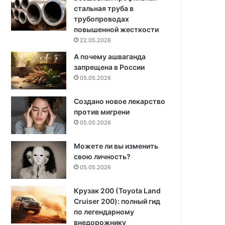
стальная труба в
трубопроводах
повышенной жесткости
22.05.2026
А почему ашваганда
запрещена в России
05.05.2026
Создано новое лекарство
против мигрени
05.05.2026
Можете ли вы изменить
свою личность?
05.05.2026
Крузак 200 (Toyota Land
Cruiser 200): полный гид
по легендарному
внедорожнику