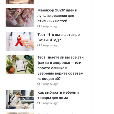
Маникюр 2026: идеи и
лучшие решения для
стильных ногтей
3 недели ago
Тест: Что вы знаете про
ВИЧ и СПИД?
3 недели ago
Тест: знаете ли вы все эти
факты о здоровье — или
просто слишком
уверенно верите советам
из соцсетей?
3 недели ago
Как выбирать мебель и
товары для дома
3 недели ago