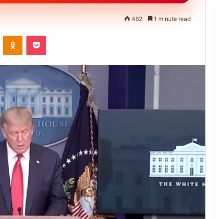
462
1 minute read
ontakte
Odnoklassniki
Pocket