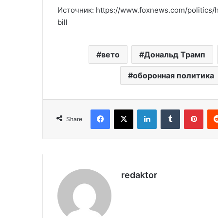
Источник: https://www.foxnews.com/politics/
bill
вето
Дональд Трамп
оборонная политика
Facebook
X
LinkedIn
Tumblr
Pinterest
Share
redaktor