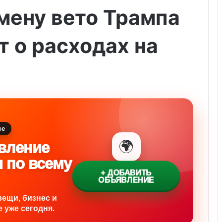
мену вето Трампа
т о расходах на
ие
🌍
вление
и по всему
+ ДОБАВИТЬ
ОБЪЯВЛЕНИЕ
вещи, бизнес и
 уже сегодня.