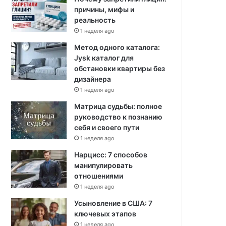
причины, мифы и
реальность
1 неделя ago
Метод одного каталога:
Jysk каталог для
обстановки квартиры без
дизайнера
1 неделя ago
Матрица судьбы: полное
руководство к познанию
себя и своего пути
1 неделя ago
Нарцисс: 7 способов
манипулировать
отношениями
1 неделя ago
Усыновление в США: 7
ключевых этапов
1 неделя ago