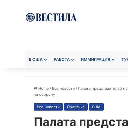
В США
РАБОТА
ИММИГРАЦИЯ
ТУ
Home
/
Все новости
/
Палата представителей по
на оборону
Все новости
Политика
США
Палата предст