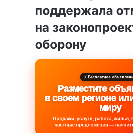
поддержала от
на законопроек
оборону
⚡ Бесплатное объявлен
Разместите объя
в своем регионе ил
миру
Продажи, услуги, работа, жилье, 
частные предложения — начните