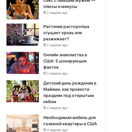
Секс с бывшим мужем —
плюсы и минусы
2 недели ago
Растение расторопша
сгущает кровь или
разжижает?
2 недели ago
Онлайн знакомства в
США: 5 шокирующих
фактов
2 недели ago
Детский день рождение в
Майами, как провести
праздник под открытым
небом
2 недели ago
Необходимая мебель для
съемной квартиры в США
3 недели ago