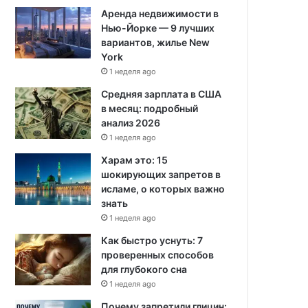
Аренда недвижимости в
Нью-Йорке — 9 лучших
вариантов, жилье New
York
1 неделя ago
Средняя зарплата в США
в месяц: подробный
анализ 2026
1 неделя ago
Харам это: 15
шокирующих запретов в
исламе, о которых важно
знать
1 неделя ago
Как быстро уснуть: 7
проверенных способов
для глубокого сна
1 неделя ago
Почему запретили глицин: