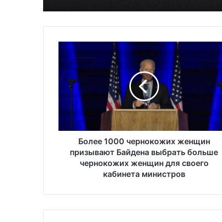
это значит и к чему
приведёт
Б
о
л
е
е
1
0
0
0
ч
Более 1000 чернокожих женщин
е
призывают Байдена выбрать больше
р
чернокожих женщин для своего
н
кабинета министров
о
к
о
ж