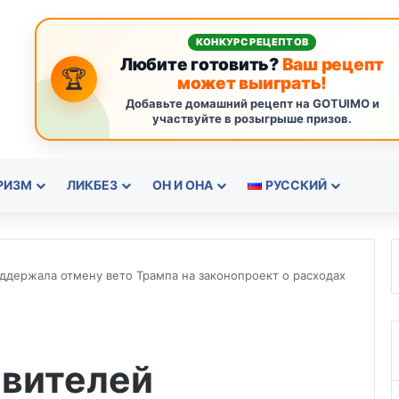
КОНКУРС РЕЦЕПТОВ
Любите готовить?
Ваш рецепт
🏆
может выиграть!
Добавьте домашний рецепт на GOTUIMO и
участвуйте в розыгрыше призов.
РИЗМ
ЛИКБЕЗ
ОН И ОНА
РУССКИЙ
ддержала отмену вето Трампа на законопроект о расходах
авителей