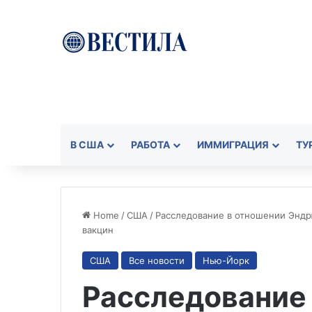
В США
РАБОТА
ИММИГРАЦИЯ
ТУ
Home
/
США
/
Расследование в отношении Эндр
вакцин
США
Все новости
Нью-Йорк
Расследование