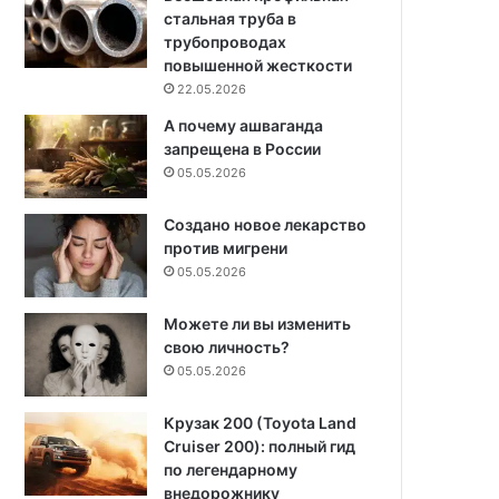
стальная труба в
трубопроводах
повышенной жесткости
22.05.2026
А почему ашваганда
запрещена в России
05.05.2026
Создано новое лекарство
против мигрени
05.05.2026
Можете ли вы изменить
свою личность?
05.05.2026
Крузак 200 (Toyota Land
Cruiser 200): полный гид
по легендарному
внедорожнику