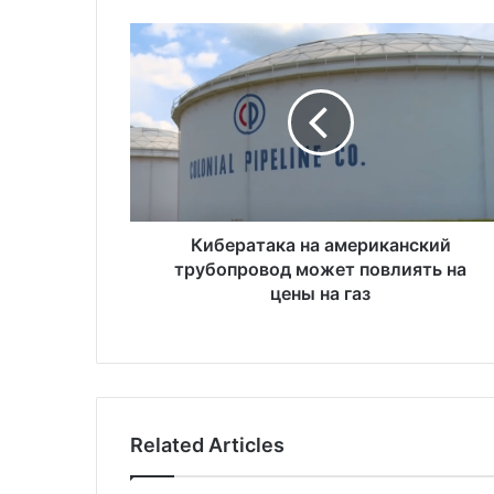
К
и
б
е
р
а
т
а
к
а
Кибератака на американский
н
трубопровод может повлиять на
а
цены на газ
а
м
е
р
и
к
Related Articles
а
н