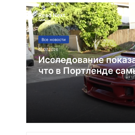
Read Next
Все новости
01.07.2026
Исследование показ
что в Портленде са
высокий уровень уго
автомобилей на душ
населения в США