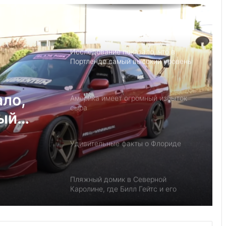
Детский день рождение в Майами,
как провести праздник под
открытым небом
Исследование показало, что в
Портленде самый высокий уровень
угона автомобилей на душу
населения в США
ало,
Америка имеет огромный избыток
сыра
мый
на
Удивительные факты о Флориде
у
Пляжный домик в Северной
Каролине, где Билл Гейтс и его
бывшая девушка Энн Уинблад
проводили долгие выходные, теперь
доступен для сдачи в аренду для
Музеи Нью-Йорка: 9