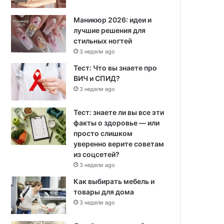
Маникюр 2026: идеи и
лучшие решения для
стильных ногтей
3 недели ago
Тест: Что вы знаете про
ВИЧ и СПИД?
3 недели ago
Тест: знаете ли вы все эти
факты о здоровье — или
просто слишком
уверенно верите советам
из соцсетей?
3 недели ago
Как выбирать мебель и
товары для дома
3 недели ago