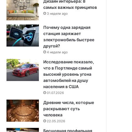
Дизайн интерьера: 8
самых важных принципов
3 недели ago
Почему одна зарядная
станция заряжает
электромобиль быстрее
другой?
4 недели ago
Исследование показало,
что в Портленде самый
высокий уровень угона
автомобилей на душу
населения в США
01.07.2026
Древние числа, которые
раскрывают суть
человека
22.05.2026
Бесшовная профильная