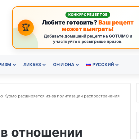
КОНКУРС РЕЦЕПТОВ
Любите готовить?
Ваш рецепт
🏆
может выиграть!
Добавьте домашний рецепт на GOTUIMO и
участвуйте в розыгрыше призов.
РИЗМ
ЛИКБЕЗ
ОН И ОНА
РУССКИЙ
ю Куомо расширяется из-за политизации распространения
 в отношении