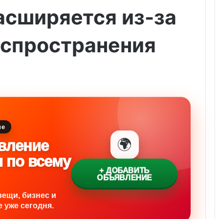
асширяется из-за
аспространения
ие
🌍
вление
и по всему
+ ДОБАВИТЬ
ОБЪЯВЛЕНИЕ
вещи, бизнес и
 уже сегодня.