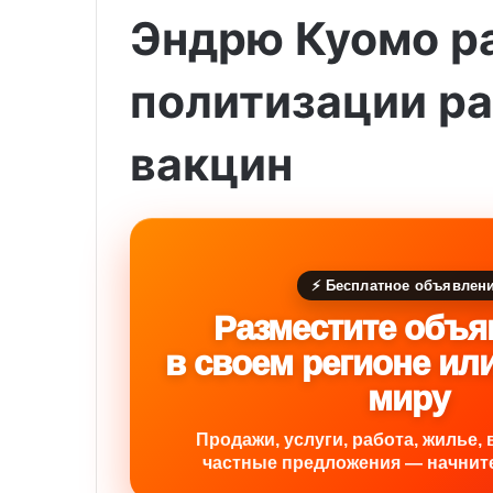
Эндрю Куомо р
политизации р
вакцин
⚡ Бесплатное объявлен
Разместите объя
в своем регионе ил
миру
Продажи, услуги, работа, жилье, 
частные предложения — начните