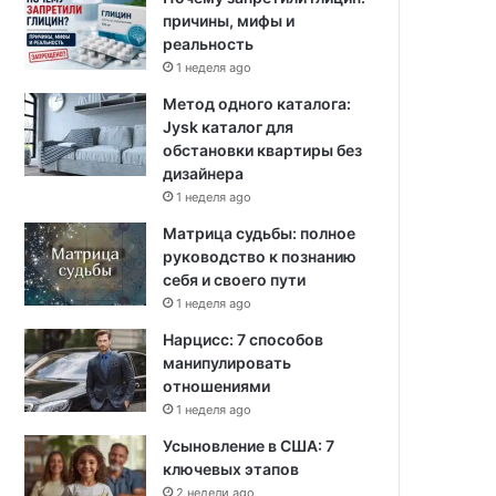
причины, мифы и
реальность
1 неделя ago
Метод одного каталога:
Jysk каталог для
обстановки квартиры без
дизайнера
1 неделя ago
Матрица судьбы: полное
руководство к познанию
себя и своего пути
1 неделя ago
Нарцисс: 7 способов
манипулировать
отношениями
1 неделя ago
Усыновление в США: 7
ключевых этапов
2 недели ago