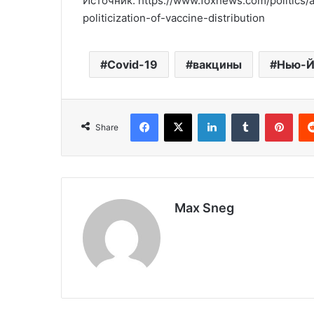
Источник: https://www.foxnews.com/politics
politicization-of-vaccine-distribution
Covid-19
вакцины
Нью-Й
Facebook
X
LinkedIn
Tumblr
Pinterest
Share
Max Sneg