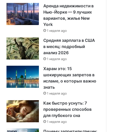
Аренда недвижимости в
Нью-Йорке — 9 лучших
вариантов, жилье New
York
1 неделя ago
Средняя зарплата в США
в месяц: подробный
анализ 2026
1 неделя ago
Харам это: 15
шокирующих запретов в
исламе, о которых важно
знать
1 неделя ago
Как быстро уснуть: 7
проверенных способов
для глубокого сна
1 неделя ago
Почему запретили глицин: