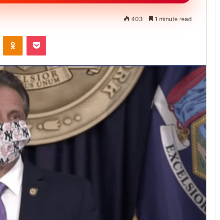
403
1 minute read
ontakte
Odnoklassniki
Pocket