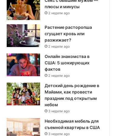
Секс с бывшим мужем —
плюсы и минусы
2 недели ago
Растение расторопша
сгущает кровь или
разжижает?
2 недели ago
Онлайн знакомства в
США: 5 шокирующих
фактов
2 недели ago
Детский день рождение в
Майами, как провести
праздник под открытым
небом
3 недели ago
Необходимая мебель для
съемной квартиры в США
3 недели ago