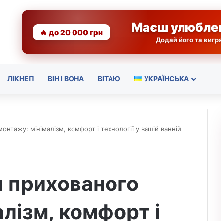
Маєш улюбле
🔥 до 20 000 грн
Додай його та виг
ЛІКНЕП
ВІН І ВОНА
ВІТАЮ
УКРАЇНСЬКА
нтажу: мінімалізм, комфорт і технології у вашій ванній
 прихованого
лізм, комфорт і