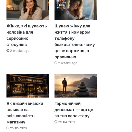
Жінки, які шукають
Шукаю жінку для
чоловіка для
життя з номером
серйозних
телефону
стосунків
безкоштовно: чому
це не соромно, а
2 weeks ago
правильно
2 weeks ago
Як дизайн вивіски
Гармонійний
впливає на
дипломат — що це
впізнаваність
за тип характеру
магазину
29.04.2026
25.05.2026