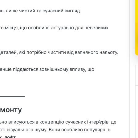
ь, лише чистий та сучасний вигляд.
о місця, що особливо актуально для невеликих
алей, які потрібно чистити від вапняного нальоту.
енше піддаються зовнішньому впливу, що
емонту
но вписуються в концепцію сучасних інтер’єрів, де
сті візуального шуму. Вони особливо популярні в
к, лофт
.