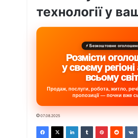
технології у ваш
⚡ Безкоштовне оголошен
Розмісти оголо
у своєму регіоні
всьому сві
Продаж, послуги, робота, житло, речі,
пропозиції — почни вже сь
07.08.2025
Facebook
X
LinkedIn
Tumblr
Pinterest
Reddit