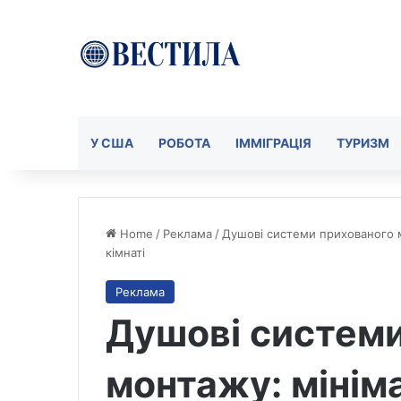
У США
РОБОТА
ІММІГРАЦІЯ
ТУРИЗМ
Home
/
Реклама
/
Душові системи прихованого мо
кімнаті
Реклама
Душові системи
монтажу: мініма