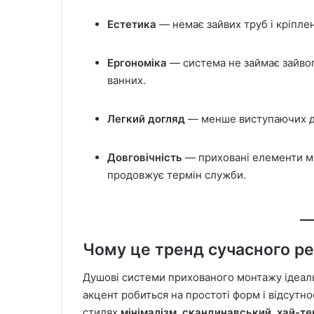
Естетика
— немає зайвих труб і кріплен
Ергономіка
— система не займає зайвог
ванних.
Легкий догляд
— менше виступаючих дет
Довговічність
— приховані елементи м
продовжує термін служби.
Чому це тренд сучасного р
Душові системи прихованого монтажу ідеаль
акцент робиться на простоті форм і відсутно
стилях
мінімалізм, скандинавський, хай-те