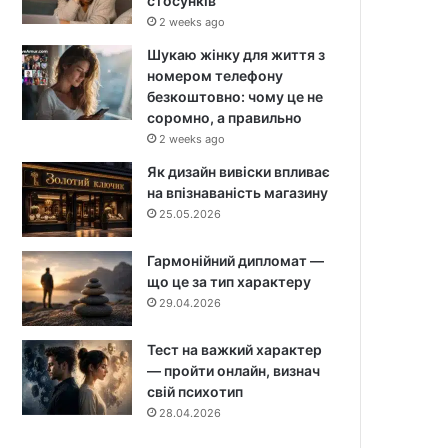
стосунків
2 weeks ago
Шукаю жінку для життя з
номером телефону
безкоштовно: чому це не
соромно, а правильно
2 weeks ago
Як дизайн вивіски впливає
на впізнаваність магазину
25.05.2026
Гармонійний дипломат —
що це за тип характеру
29.04.2026
Тест на важкий характер
— пройти онлайн, визнач
свій психотип
28.04.2026