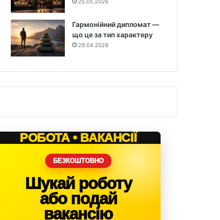
25.05.2026
Гармонійний дипломат —
що це за тип характеру
29.04.2026
РОБОТА • ВАКАНСІЇ
БЕЗКОШТОВНО
Шукай роботу
або подай
вакансію