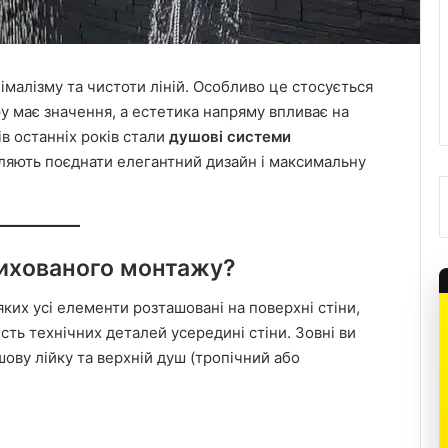
німалізму та чистоти ліній. Особливо це стосується
у має значення, а естетика напряму впливає на
ів останніх років стали
душові системи
ляють поєднати елегантний дизайн і максимальну
ихованого монтажу?
яких усі елементи розташовані на поверхні стіни,
ть технічних деталей усередині стіни. Зовні ви
ову лійку та верхній душ (тропічний або