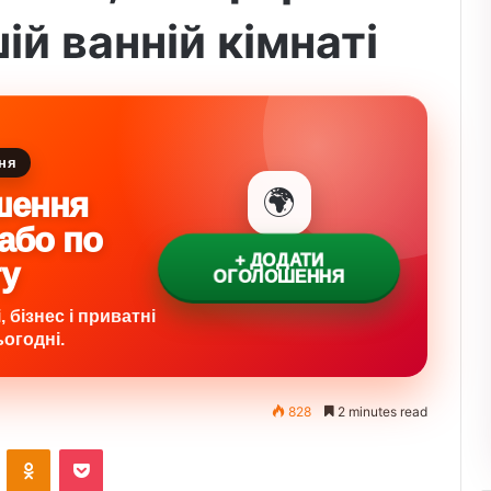
ій ванній кімнаті
ня
🌍
шення
 або по
+ ДОДАТИ
ту
ОГОЛОШЕННЯ
 бізнес і приватні
огодні.
828
2 minutes read
VKontakte
Odnoklassniki
Pocket