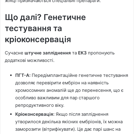
жінці призначаються спеціальні препарати.
Що далі? Генетичне
тестування та
кріоконсервація
Сучасне
штучне запліднення
та
ЕКЗ
пропонують
додаткові можливості.
ПГТ-А:
Передімплантаційне генетичне тестування
дозволяє перевірити ембріон на наявність
хромосомних аномалій ще до перенесення, що є
особливо важливим для пар старшого
репродуктивного віку.
Кріоконсервація:
Якщо після запліднення
утворилося декілька якісних ембріонів, їх можна
заморозити (вітрифікувати). Це дає парі шанс на