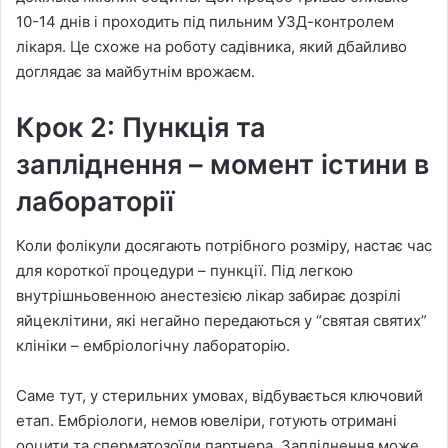
10-14 днів і проходить під пильним УЗД-контролем
лікаря. Це схоже на роботу садівника, який дбайливо
доглядає за майбутнім врожаєм.
Крок 2: Пункція та
запліднення – момент істини в
лабораторії
Коли фолікули досягають потрібного розміру, настає час
для короткої процедури – пункції. Під легкою
внутрішньовенною анестезією лікар забирає дозрілі
яйцеклітини, які негайно передаються у “святая святих”
клініки – ембріологічну лабораторію.
Саме тут, у стерильних умовах, відбувається ключовий
етап. Ембріологи, немов ювеліри, готують отримані
ооцити та сперматозоїди партнера. Запліднення може