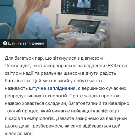
Штучне запліднення
Для багатьох пар, що зіткнулися з діагнозом
“безпліддя”, екстракорпоральне запліднення (ЕКЗ) стає
світлом надії та реальним шансом відчути радість
батьківства. Цей метод, який у побуті часто
називають
штучне запліднення
, є вершиною сучасних
репродуктивних технологій. Проте за цією простою
назвою ховається складний, багатоетапний та ювелірно
точний процес, який вимагає найвищої кваліфікації
лікарів та ембріологів. Давайте зазирнемо за лаштунки
цього дива і розберемося, як саме відбувається цей
шлях до мрії.