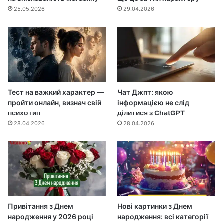
25.05.2026
29.04.2026
Тест на важкий характер —
Чат Джпт: якою
пройти онлайн, визнач свій
інформацією не слід
психотип
ділитися з ChatGPT
28.04.2026
28.04.2026
Привітання з Днем
Нові картинки з Днем
народження у 2026 році
народження: всі категорії