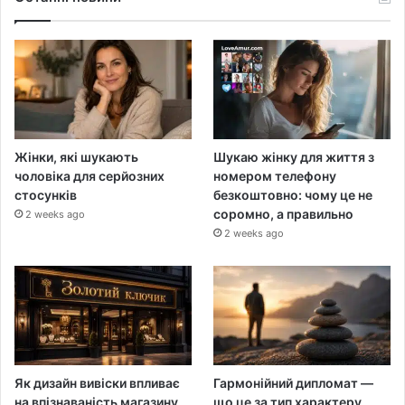
Жінки, які шукають
Шукаю жінку для життя з
чоловіка для серйозних
номером телефону
стосунків
безкоштовно: чому це не
соромно, а правильно
2 weeks ago
2 weeks ago
Як дизайн вивіски впливає
Гармонійний дипломат —
на впізнаваність магазину
що це за тип характеру