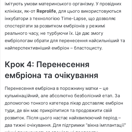
імітують умови материнського організму. У провідних
клініках, як-от
Reprolife
, для цього використовуються
інкубатори з технологією Time-Lapse, що дозволяє
спостерігати за розвитком ембріонів у режимі
реального часу, не турбуючи їх. Це дає змогу
ембріологам обрати для перенесення найсильніший та
найперспективніший ембріон – бластоцисту.
Крок 4: Перенесення
ембріона та очікування
Перенесення ембріона в порожнину матки – це
кульмінаційний, але абсолютно безболісний етап. За
допомогою тонкого катетера лікар доставляє ембріон
туди, де він має прикріпитися та продовжити свій
розвиток. Після цього настає найхвилюючий період –
два тижні очікування. Для підтримки “вікна імплантації”