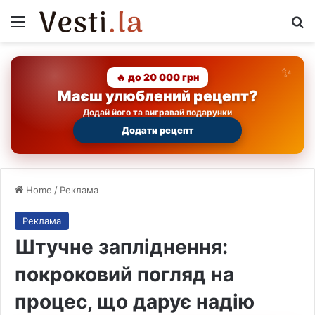
Menu
Se
🔥 до 20 000 грн
Маєш улюблений рецепт?
Додай його та вигравай подарунки
Додати рецепт
Home
/
Реклама
Реклама
Штучне запліднення:
покроковий погляд на
процес, що дарує надію