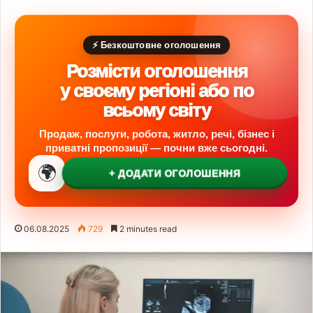
⚡ Безкоштовне оголошення
Розмісти оголошення
у своєму регіоні або по
всьому світу
Продаж, послуги, робота, житло, речі, бізнес і
приватні пропозиції — почни вже сьогодні.
🌍
+ ДОДАТИ ОГОЛОШЕННЯ
06.08.2025
729
2 minutes read