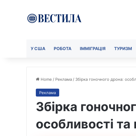
У США
РОБОТА
ІММІГРАЦІЯ
ТУРИЗМ
Home
/
Реклама
/
Збірка гоночного дрона: особ
Реклама
Збірка гоночног
особливості та