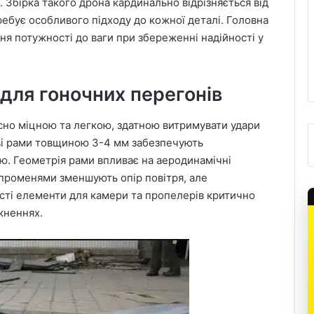
 Збірка такого дрона кардинально відрізняється від
ебує особливого підходу до кожної деталі. Головна
я потужності до ваги при збереженні надійності у
для гоночних перегонів
сно міцною та легкою, здатною витримувати удари
ові рами товщиною 3-4 мм забезпечують
ю. Геометрія рами впливає на аеродинамічні
 променями зменшують опір повітря, але
сті елементи для камери та пропелерів критично
кненнях.