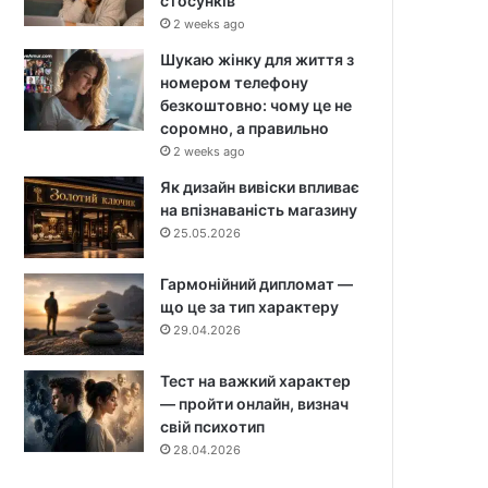
стосунків
2 weeks ago
Шукаю жінку для життя з
номером телефону
безкоштовно: чому це не
соромно, а правильно
2 weeks ago
Як дизайн вивіски впливає
на впізнаваність магазину
25.05.2026
Гармонійний дипломат —
що це за тип характеру
29.04.2026
Тест на важкий характер
— пройти онлайн, визнач
свій психотип
28.04.2026