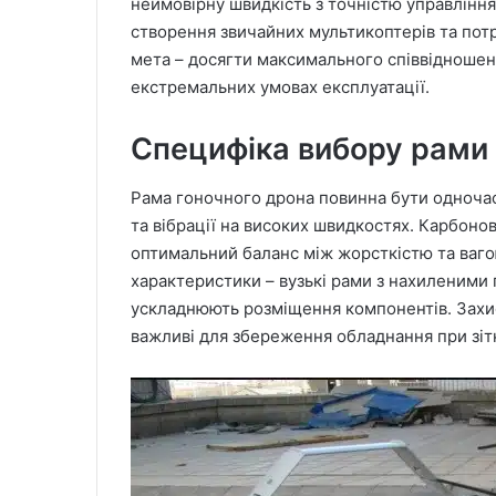
неймовірну швидкість з точністю управління.
створення звичайних мультикоптерів та потр
мета – досягти максимального співвідношенн
екстремальних умовах експлуатації.
Специфіка вибору рами 
Рама гоночного дрона повинна бути одноча
та вібрації на високих швидкостях. Карбон
оптимальний баланс між жорсткістю та ваго
характеристики – вузькі рами з нахиленими
ускладнюють розміщення компонентів. Захи
важливі для збереження обладнання при зіт