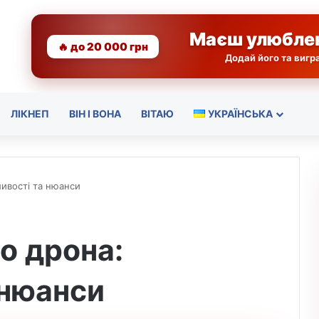
Маєш улюбле
🔥 до 20 000 грн
Додай його та виг
ЛІКНЕП
ВІН І ВОНА
ВІТАЮ
УКРАЇНСЬКА
ливості та нюанси
о дрона:
 нюанси