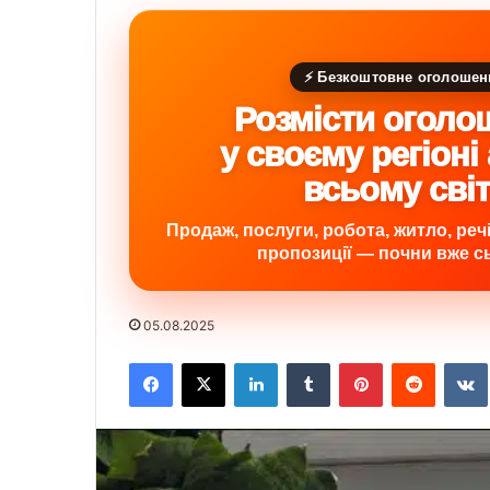
⚡ Безкоштовне оголошен
Розмісти оголо
у своєму регіоні
всьому сві
Продаж, послуги, робота, житло, речі,
пропозиції — почни вже сь
05.08.2025
Facebook
X
LinkedIn
Tumblr
Pinterest
Reddit