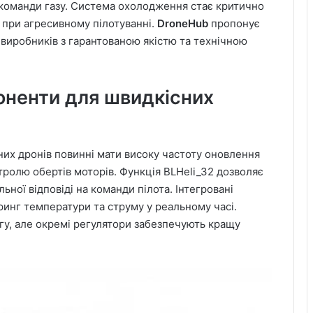
 команди газу. Система охолодження стає критично
при агресивному пілотуванні.
DroneHub
пропонує
х виробників з гарантованою якістю та технічною
оненти для швидкісних
них дронів повинні мати високу частоту оновлення
тролю обертів моторів. Функція BLHeli_32 дозволяє
ної відповіді на команди пілота. Інтегровані
инг температури та струму у реальному часі.
гу, але окремі регулятори забезпечують кращу