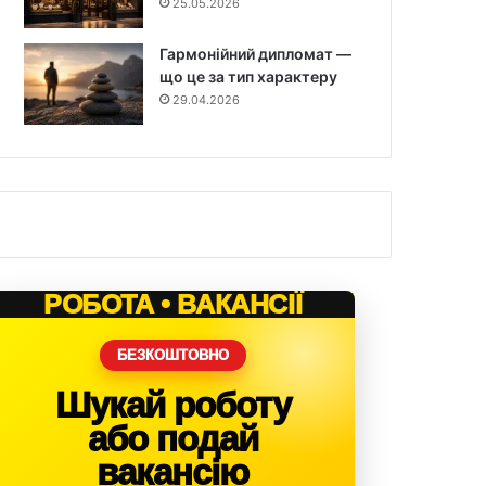
25.05.2026
Гармонійний дипломат —
що це за тип характеру
29.04.2026
РОБОТА • ВАКАНСІЇ
БЕЗКОШТОВНО
Шукай роботу
або подай
вакансію