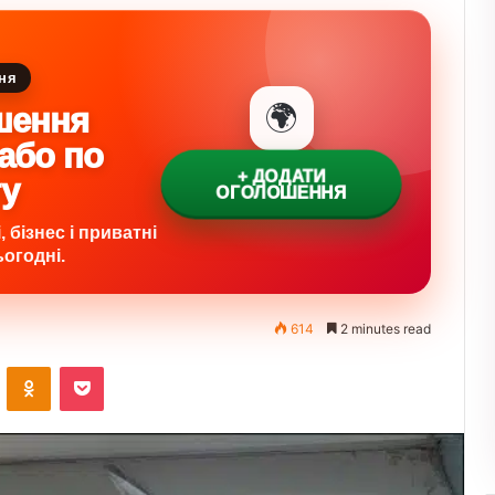
ня
🌍
шення
 або по
+ ДОДАТИ
ту
ОГОЛОШЕННЯ
 бізнес і приватні
огодні.
614
2 minutes read
VKontakte
Odnoklassniki
Pocket