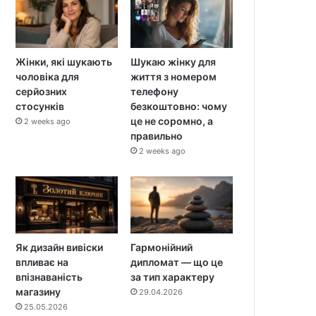
Жінки, які шукають
Шукаю жінку для
чоловіка для
життя з номером
серйозних
телефону
стосунків
безкоштовно: чому
це не соромно, а
2 weeks ago
правильно
2 weeks ago
Як дизайн вивіски
Гармонійний
впливає на
дипломат — що це
впізнаваність
за тип характеру
магазину
29.04.2026
25.05.2026