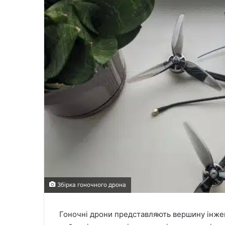
Збірка гоночного дрона
Гоночні дрони представляють вершину інжен