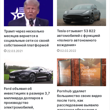
м
п
о
р
р
а
е
в
п
к
о
и
Tesla отзывает 53 822
Трамп через несколько
м
в
автомобилей с функцией
месяцев вернется в
е
о
«полного автономного
социальные сети со своей
р
е
вождения»
собственной платформой
е
н
02.02.2022
22.03.2021
н
н
а
ы
р
х
а
к
с
о
т
р
а
а
Ford объявил об
н
Pornhub удаляет
б
инвестициях в размере 3,7
и
большинство своих видео
л
миллиарда долларов в
после того, как
я
е
производство
расследование выявило
н
й
электромобилей,
жестокое обращение с