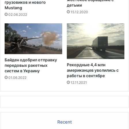
а
в
грузовиков и нового
детьми
п
Mustang
Ч
15.12.2020
р
е
02.06.2022
я
р
ж
н
е
о
н
е
н
м
о
о
с
р
Байден одобрил отправку
т
е
Рекордные 4,4 млн
передовых ракетных
и
н
американцев уволились с
систем в Украину
а
работы в сентябре
01.06.2022
ф
12.11.2021
о
н
е
р
о
с
Recent
с
и