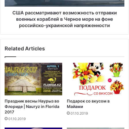
а
а
н
т
США рассматривают возможность отправки
о
р
военных кораблей в Черное море на фоне
с
и
российско-украинской напряженности
ц
в
ы
а
в
ю
Ю
Related Articles
т
ж
в
н
о
о
з
-
м
К
о
и
ж
т
н
а
о
Праздник весны Наурыз во
Подарок со вкусом в
й
с
Флориде | Nauryz in Florida
Майами
с
т
2017
01.10.2019
к
ь
01.10.2019
о
о
м
т