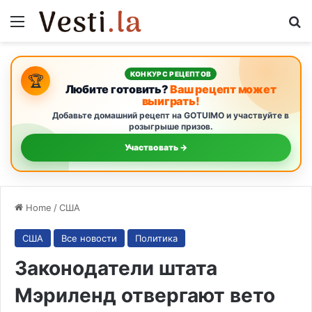
Menu
S
КОНКУРС РЕЦЕПТОВ
🏆
Любите готовить?
Ваш рецепт может
выиграть!
Добавьте домашний рецепт на GOTUIMO и участвуйте в
розыгрыше призов.
Участвовать →
Home
/
США
США
Все новости
Политика
Законодатели штата
Мэриленд отвергают вето