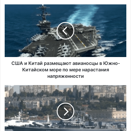
С
Ш
А
и
К
и
т
а
й
р
США и Китай размещают авианосцы в Южно-
а
Китайском море по мере нарастания
з
напряженности
м
е
С
щ
Ш
а
А
ю
р
т
а
а
с
в
с
и
м