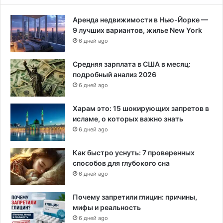
й
Аренда недвижимости в Нью-Йорке —
с
9 лучших вариантов, жилье New York
к
6 дней ago
о
-
у
Средняя зарплата в США в месяц:
к
подробный анализ 2026
р
6 дней ago
а
и
Харам это: 15 шокирующих запретов в
н
исламе, о которых важно знать
с
6 дней ago
к
о
Как быстро уснуть: 7 проверенных
й
способов для глубокого сна
н
6 дней ago
а
п
Почему запретили глицин: причины,
р
мифы и реальность
я
6 дней ago
ж