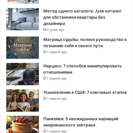
е
н
Метод одного каталога: Jysk каталог
н
для обстановки квартиры без
о
дизайнера
с
6 дней ago
т
Матрица судьбы: полное руководство к
и
познанию себя и своего пути
1 неделя ago
Нарцисс: 7 способов манипулировать
отношениями
1 неделя ago
Усыновление в США: 7 ключевых этапов
1 неделя ago
Панкейки: 5 неожиданных вариаций
американского завтрака
1 неделя ago