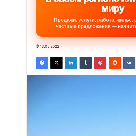
миру
Продажи, услуги, работа, жилье, 
частные предложения — начните
13.05.2022
Facebook
X
LinkedIn
Tumblr
Pinterest
Reddit
VK