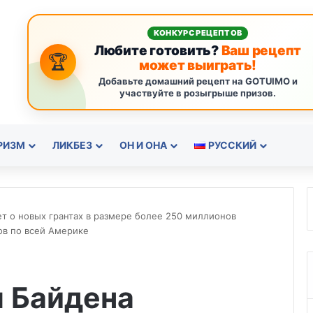
КОНКУРС РЕЦЕПТОВ
Любите готовить?
Ваш рецепт
🏆
может выиграть!
Добавьте домашний рецепт на GOTUIMO и
участвуйте в розыгрыше призов.
РИЗМ
ЛИКБЕЗ
ОН И ОНА
РУССКИЙ
т о новых грантах в размере более 250 миллионов
ов по всей Америке
 Байдена