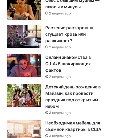
Секс с бывшим мужем —
плюсы и минусы
2 недели ago
Растение расторопша
сгущает кровь или
разжижает?
2 недели ago
Онлайн знакомства в
США: 5 шокирующих
фактов
2 недели ago
Детский день рождение в
Майами, как провести
праздник под открытым
небом
3 недели ago
Необходимая мебель для
съемной квартиры в США
3 недели ago