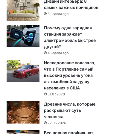
Дизайн интерьера: 8
самых важных принципов
3 недели ago
Почему одна зарядная
станция заряжает
электромобиль быстрее
другой?
4 недели ago
Исследование показало,
что в Портленде самый
высокий уровень угона
автомобилей на душу
населения в США
01.07.2026
Древние числа, которые
раскрывают суть
человека
22.05.2026
Бесшовная профильная