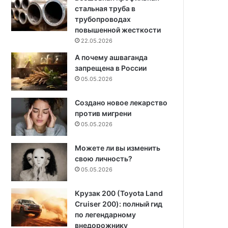
стальная труба в
трубопроводах
повышенной жесткости
22.05.2026
А почему ашваганда
запрещена в России
05.05.2026
Создано новое лекарство
против мигрени
05.05.2026
Можете ли вы изменить
свою личность?
05.05.2026
Крузак 200 (Toyota Land
Cruiser 200): полный гид
по легендарному
внедорожнику