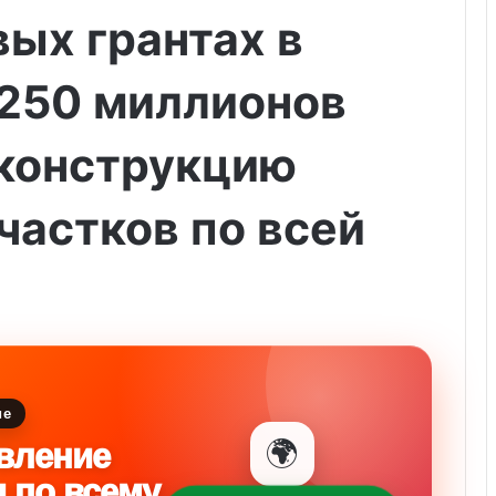
вых грантах в
 250 миллионов
еконструкцию
частков по всей
ие
🌍
вление
и по всему