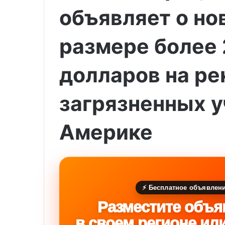
объявляет о но
размере более
долларов на р
загрязненных у
Америке
⚡ Бесплатное объявлен
Разместите объя
в своем регионе ил