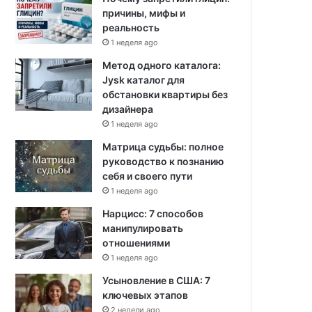
причины, мифы и
реальность
1 неделя ago
Метод одного каталога:
Jysk каталог для
обстановки квартиры без
дизайнера
1 неделя ago
Матрица судьбы: полное
руководство к познанию
себя и своего пути
1 неделя ago
Нарцисс: 7 способов
манипулировать
отношениями
1 неделя ago
Усыновление в США: 7
ключевых этапов
2 недели ago