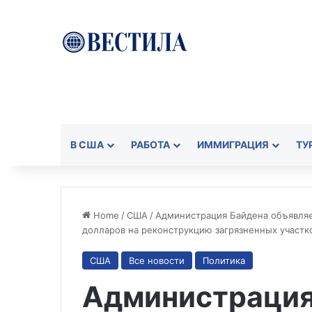
В США
РАБОТА
ИММИГРАЦИЯ
ТУ
Home
/
США
/
Администрация Байдена объявляе
долларов на реконструкцию загрязненных участк
США
Все новости
Политика
Администрация