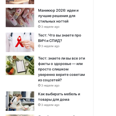
Маникюр 2026: идеи и
лучшие решения для
стильных ногтей
3 недели ago
Тест: Что вы знаете про
ВИЧ и СПИД?
3 недели ago
Тест: знаете ли вы все эти
факты о здоровье — или
просто слишком
уверенно верите советам
из соцсетей?
3 недели ago
Как выбирать мебель и
товары для дома
3 недели ago