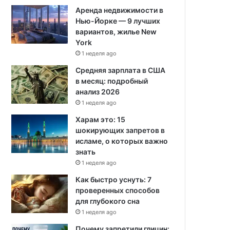
Аренда недвижимости в
Нью-Йорке — 9 лучших
вариантов, жилье New
York
1 неделя ago
Средняя зарплата в США
в месяц: подробный
анализ 2026
1 неделя ago
Харам это: 15
шокирующих запретов в
исламе, о которых важно
знать
1 неделя ago
Как быстро уснуть: 7
проверенных способов
для глубокого сна
1 неделя ago
Почему запретили глицин: