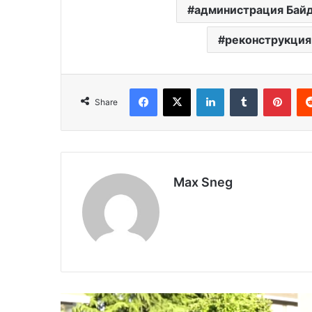
администрация Бай
реконструкция
Facebook
X
LinkedIn
Tumblr
Pinterest
Share
Max Sneg